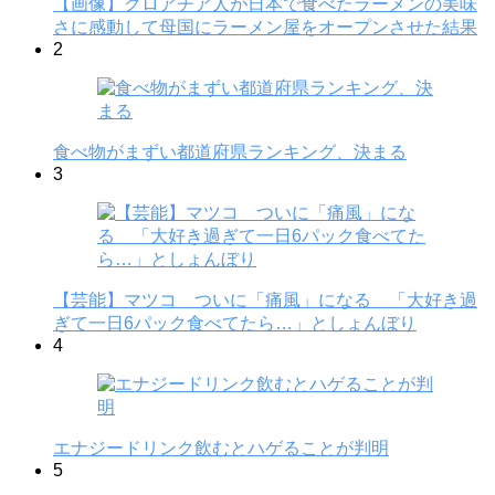
【画像】クロアチア人が日本で食べたラーメンの美味
さに感動して母国にラーメン屋をオープンさせた結果
2
食べ物がまずい都道府県ランキング、決まる
3
【芸能】マツコ ついに「痛風」になる 「大好き過
ぎて一日6パック食べてたら…」としょんぼり
4
エナジードリンク飲むとハゲることが判明
5