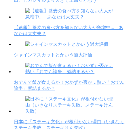
田、ヒガシマルより大きく上回ると思う
【速報】蕎麦の食べ方を知らない大人が急増中... あ
なたは大丈夫？
シャインマスカットとかいう過大評価
おでんで飯が食えるか！おかずか否か…熱い「おでん
論争」煮詰まるか？
日本に『ステーキ文化』が根付かない理由（いきなり
ステーキ失敗、ステーキけん失敗）