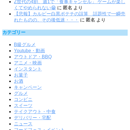
Z世代の4割、週1で「食事キャンセル」 ゲームが楽し
くてやめられない😁
に
匿名
より
【悲報】カルビー白黒ポテチの誤算 話題性で一瞬売
れたものの、その後低迷・・・
に
匿名
より
カテゴリー
B級グルメ
Youtube・動画
アウトドア・BBQ
アニメ・映画
インスタント
お菓子
お酒
キャンペーン
グルメ
コンビニ
スイーツ
テイクアウト・中食
デリバリー・宅配
ニュース
フードフェス・イベント