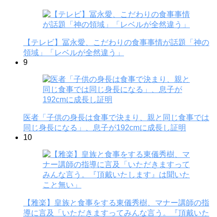
【テレビ】冨永愛、こだわりの食事事情が話題「神の
領域」「レベルが全然違う」
9
医者「子供の身長は食事で決まり、親と同じ食事では
同じ身長になる」、息子が192cmに成長し証明
10
【雅楽】皇族と食事をする東儀秀樹、マナー講師の指
導に言及「いただきますってみんな言う。『頂戴いた