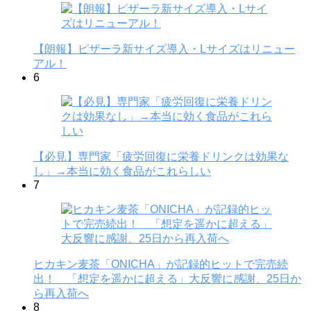
【朗報】ピザーラ新サイズ導入・Lサイズはリニュー
アル！
6
【必見】専門家「疲労回復に栄養ドリンクは効果な
し」→本当に効く食品がこれらしい
7
ヒカキン麦茶「ONICHA」が記録的ヒットで完売続
出！ 「想定を遥かに超える」大反響に感謝、25日か
ら再入荷へ
8