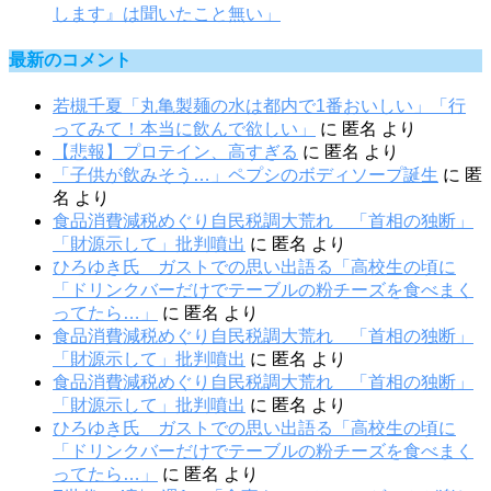
します』は聞いたこと無い」
最新のコメント
若槻千夏「丸亀製麺の水は都内で1番おいしい」「行
ってみて！本当に飲んで欲しい」
に
匿名
より
【悲報】プロテイン、高すぎる
に
匿名
より
「子供が飲みそう…」ペプシのボディソープ誕生
に
匿
名
より
食品消費減税めぐり自民税調大荒れ 「首相の独断」
「財源示して」批判噴出
に
匿名
より
ひろゆき氏 ガストでの思い出語る「高校生の頃に
「ドリンクバーだけでテーブルの粉チーズを食べまく
ってたら…」
に
匿名
より
食品消費減税めぐり自民税調大荒れ 「首相の独断」
「財源示して」批判噴出
に
匿名
より
食品消費減税めぐり自民税調大荒れ 「首相の独断」
「財源示して」批判噴出
に
匿名
より
ひろゆき氏 ガストでの思い出語る「高校生の頃に
「ドリンクバーだけでテーブルの粉チーズを食べまく
ってたら…」
に
匿名
より