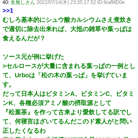
40:
名無しさん
2022/07/14(木) 23:35:17.52 ID:9/afMD0e
>>1
むしろ基本的にシュウ酸カルシウムさえ煮炊き
で適切に除去出来れば、大抵の雑草や葉っぱは
食えるんだが？
ソース元が例に挙げた
>セルロースが大量に含まれる葉っぱの一例とし
て、Urboは「松の木の葉っぱ」を挙げていま
す。
だって日本人はビタミンA、ビタミンC、ビタミ
ンK、各種必須アミノ酸の摂取源として
『松葉茶』を作って古来より愛飲してる訳でし
て、何寝言ほざいてるんだこのド素人がと問い
正したくなるわ