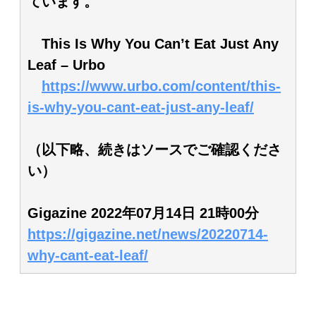
ています。
This Is Why You Can’t Eat Just Any
Leaf – Urbo
https://www.urbo.com/content/this-
is-why-you-cant-eat-just-any-leaf/
（以下略、続きはソースでご確認くださ
い）
Gigazine 2022年07月14日 21時00分
https://gigazine.net/news/20220714-
why-cant-eat-leaf/