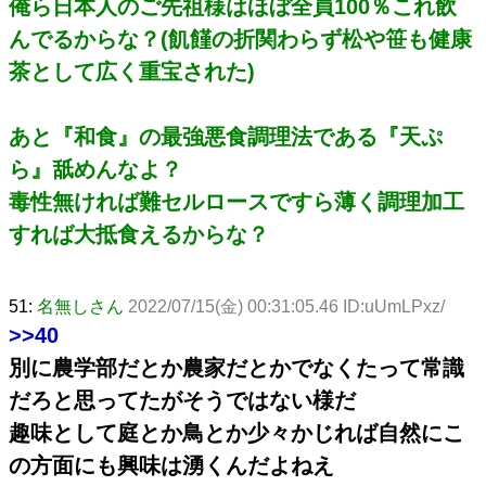
俺ら日本人のご先祖様はほぼ全員100％これ飲
んでるからな？(飢饉の折関わらず松や笹も健康
茶として広く重宝された)
あと『和食』の最強悪食調理法である『天ぷ
ら』舐めんなよ？
毒性無ければ難セルロースですら薄く調理加工
すれば大抵食えるからな？
51:
名無しさん
2022/07/15(金) 00:31:05.46 ID:uUmLPxz/
>>40
別に農学部だとか農家だとかでなくたって常識
だろと思ってたがそうではない様だ
趣味として庭とか鳥とか少々かじれば自然にこ
の方面にも興味は湧くんだよねえ