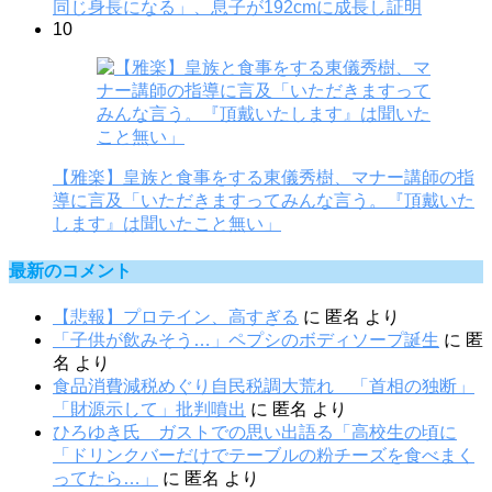
同じ身長になる」、息子が192cmに成長し証明
10
【雅楽】皇族と食事をする東儀秀樹、マナー講師の指
導に言及「いただきますってみんな言う。『頂戴いた
します』は聞いたこと無い」
最新のコメント
【悲報】プロテイン、高すぎる
に
匿名
より
「子供が飲みそう…」ペプシのボディソープ誕生
に
匿
名
より
食品消費減税めぐり自民税調大荒れ 「首相の独断」
「財源示して」批判噴出
に
匿名
より
ひろゆき氏 ガストでの思い出語る「高校生の頃に
「ドリンクバーだけでテーブルの粉チーズを食べまく
ってたら…」
に
匿名
より