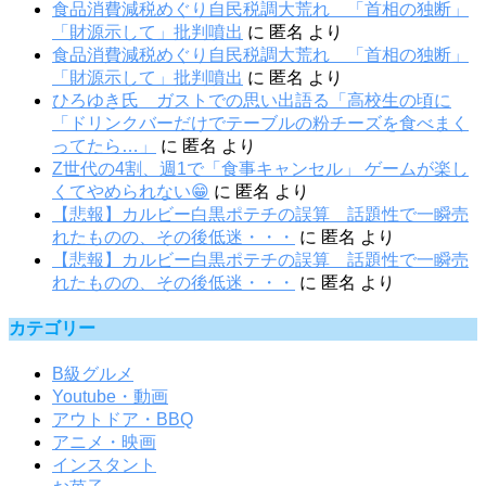
食品消費減税めぐり自民税調大荒れ 「首相の独断」
「財源示して」批判噴出
に
匿名
より
食品消費減税めぐり自民税調大荒れ 「首相の独断」
「財源示して」批判噴出
に
匿名
より
ひろゆき氏 ガストでの思い出語る「高校生の頃に
「ドリンクバーだけでテーブルの粉チーズを食べまく
ってたら…」
に
匿名
より
Z世代の4割、週1で「食事キャンセル」 ゲームが楽し
くてやめられない😁
に
匿名
より
【悲報】カルビー白黒ポテチの誤算 話題性で一瞬売
れたものの、その後低迷・・・
に
匿名
より
【悲報】カルビー白黒ポテチの誤算 話題性で一瞬売
れたものの、その後低迷・・・
に
匿名
より
カテゴリー
B級グルメ
Youtube・動画
アウトドア・BBQ
アニメ・映画
インスタント