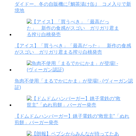
ダイドー、冬の自販機に｢鯛茶漬け缶｣ コメ入りで新
境地
【アイス】「買うべき」「最高だった」 新作の食感
がスゴい ガリガリ君まる搾り白桃発売
魚肉不使用「まるでかにかま」が登場! - (ヴィーガン認
証)
【ドムドムハンバーガー】銚子電鉄の“救世主”「ぬれ
煎餅」バーガー発売