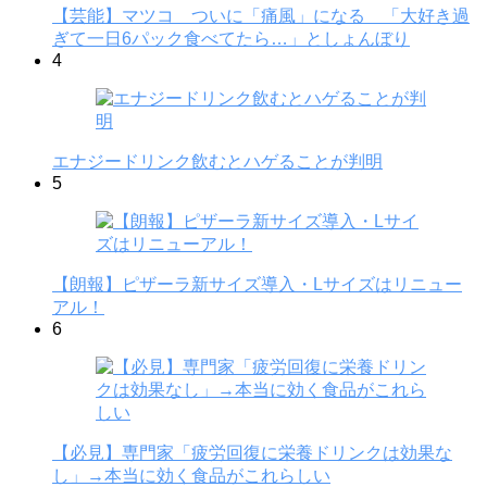
【芸能】マツコ ついに「痛風」になる 「大好き過
ぎて一日6パック食べてたら…」としょんぼり
4
エナジードリンク飲むとハゲることが判明
5
【朗報】ピザーラ新サイズ導入・Lサイズはリニュー
アル！
6
【必見】専門家「疲労回復に栄養ドリンクは効果な
し」→本当に効く食品がこれらしい