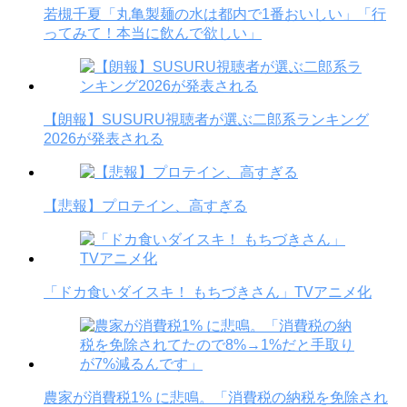
若槻千夏「丸亀製麺の水は都内で1番おいしい」「行
ってみて！本当に飲んで欲しい」
【朗報】SUSURU視聴者が選ぶ二郎系ランキング
2026が発表される
【悲報】プロテイン、高すぎる
「ドカ食いダイスキ！ もちづきさん」TVアニメ化
農家が消費税1% に悲鳴。「消費税の納税を免除され