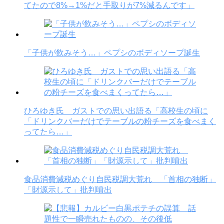
てたので8%→1%だと手取りが7%減るんです」
「子供が飲みそう…」ペプシのボディソープ誕生
ひろゆき氏 ガストでの思い出語る「高校生の頃に
「ドリンクバーだけでテーブルの粉チーズを食べまく
ってたら…」
食品消費減税めぐり自民税調大荒れ 「首相の独断」
「財源示して」批判噴出