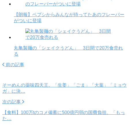
【朗報】ペプシからみんなが待ってたあのフレーバー
がついに登場
丸亀製麺の「シェイクうどん」 3日間で20万食売れ
る
前の記事
そーめんの薬味四天王、「生姜」「ごま」「大葉」「ミョウ
ガ」に決…
次の記事
【食料】100万tのコメ備蓄に500億円弱の国費負担、「もっ
た…