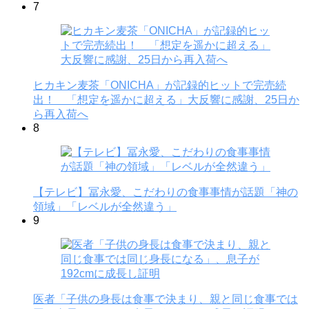
7
ヒカキン麦茶「ONICHA」が記録的ヒットで完売続
出！ 「想定を遥かに超える」大反響に感謝、25日か
ら再入荷へ
8
【テレビ】冨永愛、こだわりの食事事情が話題「神の
領域」「レベルが全然違う」
9
医者「子供の身長は食事で決まり、親と同じ食事では