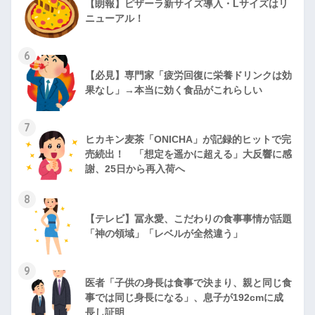
【朗報】ピザーラ新サイズ導入・Lサイズはリ
ニューアル！
6
【必見】専門家「疲労回復に栄養ドリンクは効
果なし」→本当に効く食品がこれらしい
7
ヒカキン麦茶「ONICHA」が記録的ヒットで完
売続出！ 「想定を遥かに超える」大反響に感
謝、25日から再入荷へ
8
【テレビ】冨永愛、こだわりの食事事情が話題
「神の領域」「レベルが全然違う」
9
医者「子供の身長は食事で決まり、親と同じ食
事では同じ身長になる」、息子が192cmに成
長し証明