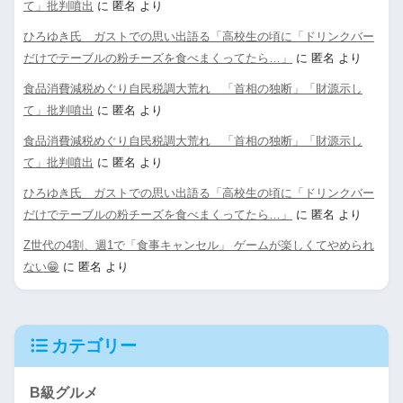
て」批判噴出
に
匿名
より
ひろゆき氏 ガストでの思い出語る「高校生の頃に「ドリンクバー
だけでテーブルの粉チーズを食べまくってたら…」
に
匿名
より
食品消費減税めぐり自民税調大荒れ 「首相の独断」「財源示し
て」批判噴出
に
匿名
より
食品消費減税めぐり自民税調大荒れ 「首相の独断」「財源示し
て」批判噴出
に
匿名
より
ひろゆき氏 ガストでの思い出語る「高校生の頃に「ドリンクバー
だけでテーブルの粉チーズを食べまくってたら…」
に
匿名
より
Z世代の4割、週1で「食事キャンセル」 ゲームが楽しくてやめられ
ない😁
に
匿名
より
カテゴリー
B級グルメ