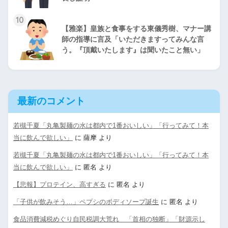
10
【雅楽】皇族と食事をする東儀秀樹、マナー講
師の指導に言及「いただきますってみんな言
う。『頂戴いたします』は聞いたこと無い」
最新のコメント
若槻千夏「丸亀製麺の水は都内で1番おいしい」「行ってみて！本
当に飲んで欲しい」
に
薩摩
より
若槻千夏「丸亀製麺の水は都内で1番おいしい」「行ってみて！本
当に飲んで欲しい」
に
匿名
より
【悲報】プロテイン、高すぎる
に
匿名
より
「子供が飲みそう…」ペプシのボディソープ誕生
に
匿名
より
食品消費減税めぐり自民税調大荒れ 「首相の独断」「財源示し