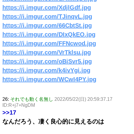
https://i.imgur.com/XdjlGdf.jpg
https://i.imgur.com/TJinqvL.jpg
https://i.imgur.com/66CbtSt.jpg
https://i.imgur.com/DIxQkEO.jpg
https://i.imgur.com/FFNcwod.jpg
https://i.imgur.com/VrTklsu.jpg
https://i.imgur.com/oBiSvr5.jpg
https://i.imgur.com/k4ivYgi.jpg
https://i.imgur.com/WCwI4PY.jpg
26:
それでも動く名無し
2022/05/22(日) 20:59:37.17
ID:R+j7+NgDM
>>17
なんだろう、凄く良心的に見えるのは