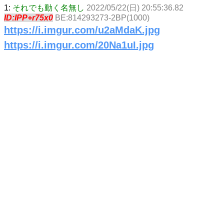
1:
それでも動く名無し
2022/05/22(日) 20:55:36.82
ID:IPP+r75x0
BE:814293273-2BP(1000)
https://i.imgur.com/u2aMdaK.jpg
https://i.imgur.com/20Na1uI.jpg