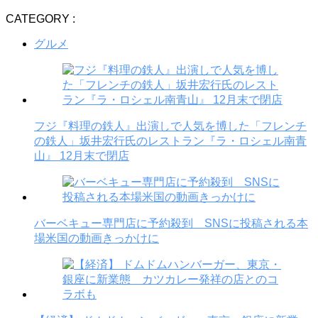
CATEGORY :
グルメ
フジ『料理の鉄人』出演しで人気を博した「フレンチ
の鉄人」坂井宏行氏のレストラン『ラ・ロシェル南青
山』 12月末で閉店
バーベキュー専門店に予約殺到 SNSに投稿される本
場米国の動画きっかけに