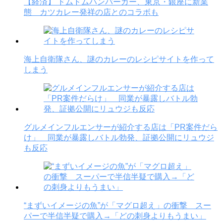
【経済】 ドムドムハンバーガー、東京・銀座に新業
態 カツカレー発祥の店とのコラボも
海上自衛隊さん、謎のカレーのレシピサイトを作って
しまう
グルメインフルエンサーが紹介する店は「PR案件だら
け」 同業が暴露しバトル勃発、証拠公開にリュウジ
も反応
“まずいイメージの魚”が「マグロ超え」の衝撃 スー
パーで半信半疑で購入→「どの刺身よりもうまい」