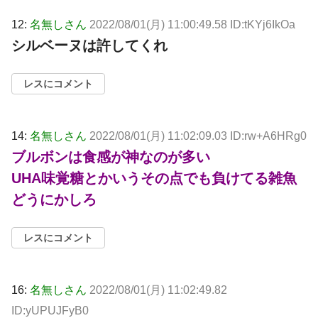
12:
名無しさん
2022/08/01(月) 11:00:49.58 ID:tKYj6IkOa
シルベーヌは許してくれ
レスにコメント
14:
名無しさん
2022/08/01(月) 11:02:09.03 ID:rw+A6HRg0
ブルボンは食感が神なのが多い
UHA味覚糖とかいうその点でも負けてる雑魚
どうにかしろ
レスにコメント
16:
名無しさん
2022/08/01(月) 11:02:49.82
ID:yUPUJFyB0