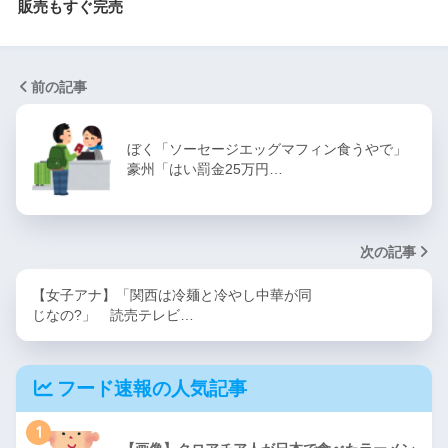
販売もすぐ完売
前の記事
ぼく「ソーセージエッグマフィン食うやで」
豪州「はい罰金25万円…
次の記事
【女子アナ】「関西は冷麺と冷やし中華が同
じなの?」 読売テレビ…
フード速報の人気記事
1