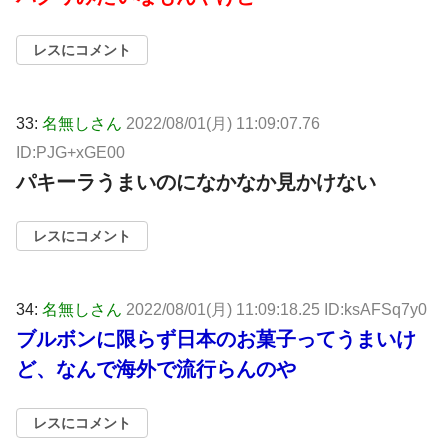
レスにコメント
33:
名無しさん
2022/08/01(月) 11:09:07.76
ID:PJG+xGE00
パキーラうまいのになかなか見かけない
レスにコメント
34:
名無しさん
2022/08/01(月) 11:09:18.25 ID:ksAFSq7y0
ブルボンに限らず日本のお菓子ってうまいけ
ど、なんで海外で流行らんのや
レスにコメント