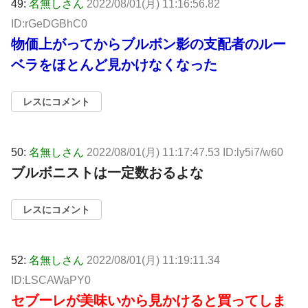
49:
名無しさん
2022/08/01(月) 11:16:56.82
ID:rGeDGBhC0
物価上がってからブルボン影の支配者のルー
ベラをほとんど見かけなくなった
レスにコメント
50:
名無しさん
2022/08/01(月) 11:17:47.53 ID:ly5i7/w60
ブルボニストは一定数おるよな
レスにコメント
52:
名無しさん
2022/08/01(月) 11:19:11.34
ID:LSCAWaPY0
セブーレが美味いから見かけると買ってしま