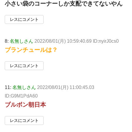
小さい袋のコーナーしか支配できてないやん
レスにコメント
8:
名無しさん
2022/08/01(月) 10:59:40.69 ID:nyirJ0cs0
ブランチュールは？
レスにコメント
11:
名無しさん
2022/08/01(月) 11:00:45.03
ID:G9M1PdA60
ブルボン朝日本
レスにコメント