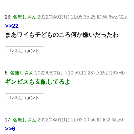
23:
名無しさん
2022/08/01(月) 11:05:35.25 ID:Wj6wzIG2a
>>22
まあワイも子どものころ何か嫌いだったわ
レスにコメント
6:
名無しさん
2022/08/01(月) 10:59:11.28 ID:15Zi16VH0
ギンビスも支配してるよ
レスにコメント
17:
名無しさん
2022/08/01(月) 11:03:00.56 ID:lG2ifkLz0
>>6