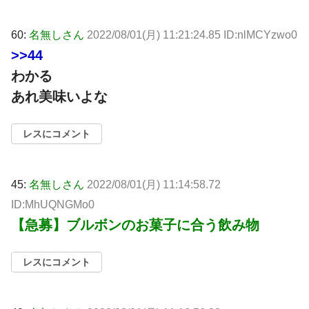
60:
名無しさん
2022/08/01(月) 11:21:24.85 ID:nlMCYzwo0
>>44
わかる
あれ美味いよな
レスにコメント
45:
名無しさん
2022/08/01(月) 11:14:58.72
ID:MhUQNGMo0
【急募】ブルボンのお菓子に合う飲み物
レスにコメント