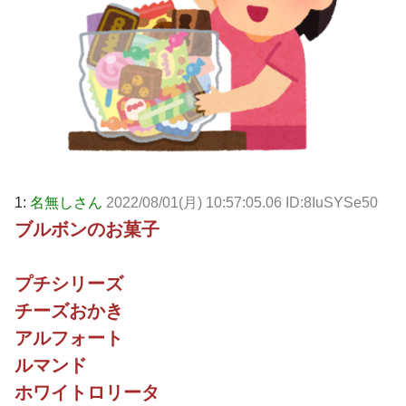
1:
名無しさん
2022/08/01(月) 10:57:05.06 ID:8IuSYSe50
ブルボンのお菓子
プチシリーズ
チーズおかき
アルフォート
ルマンド
ホワイトロリータ