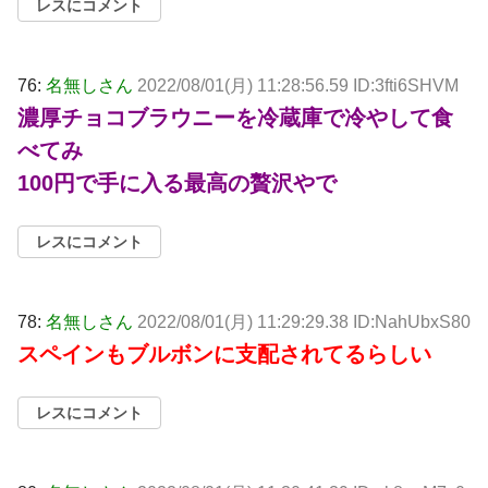
レスにコメント
76:
名無しさん
2022/08/01(月) 11:28:56.59 ID:3fti6SHVM
濃厚チョコブラウニーを冷蔵庫で冷やして食
べてみ
100円で手に入る最高の贅沢やで
レスにコメント
78:
名無しさん
2022/08/01(月) 11:29:29.38 ID:NahUbxS80
スペインもブルボンに支配されてるらしい
レスにコメント