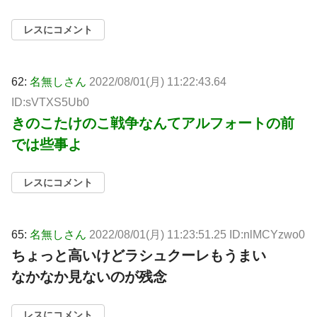
レスにコメント
62:
名無しさん
2022/08/01(月) 11:22:43.64
ID:sVTXS5Ub0
きのこたけのこ戦争なんてアルフォートの前
では些事よ
レスにコメント
65:
名無しさん
2022/08/01(月) 11:23:51.25 ID:nlMCYzwo0
ちょっと高いけどラシュクーレもうまい
なかなか見ないのが残念
レスにコメント