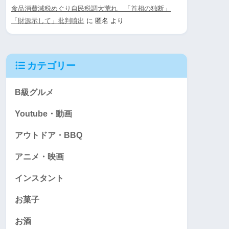
食品消費減税めぐり自民税調大荒れ 「首相の独断」
「財源示して」批判噴出
に
匿名
より
カテゴリー
B級グルメ
Youtube・動画
アウトドア・BBQ
アニメ・映画
インスタント
お菓子
お酒