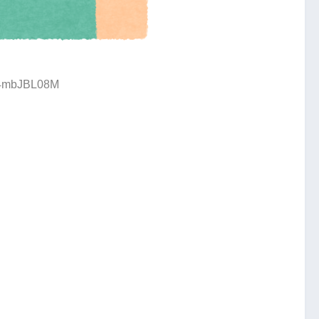
D:4mbJBL08M