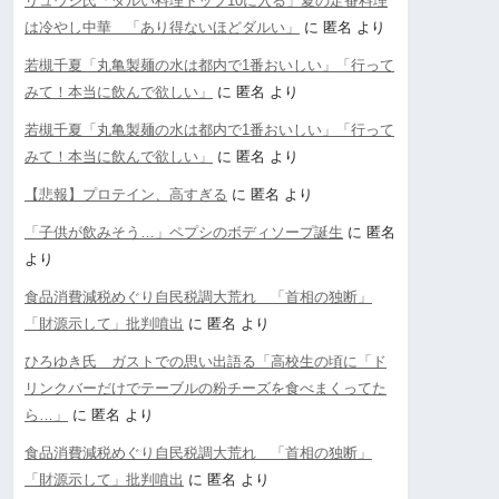
リュウジ氏「ダルい料理トップ10に入る」夏の定番料理
は冷やし中華 「あり得ないほどダルい」
に
匿名
より
若槻千夏「丸亀製麺の水は都内で1番おいしい」「行って
みて！本当に飲んで欲しい」
に
匿名
より
若槻千夏「丸亀製麺の水は都内で1番おいしい」「行って
みて！本当に飲んで欲しい」
に
匿名
より
【悲報】プロテイン、高すぎる
に
匿名
より
「子供が飲みそう…」ペプシのボディソープ誕生
に
匿名
より
食品消費減税めぐり自民税調大荒れ 「首相の独断」
「財源示して」批判噴出
に
匿名
より
ひろゆき氏 ガストでの思い出語る「高校生の頃に「ド
リンクバーだけでテーブルの粉チーズを食べまくってた
ら…」
に
匿名
より
食品消費減税めぐり自民税調大荒れ 「首相の独断」
「財源示して」批判噴出
に
匿名
より