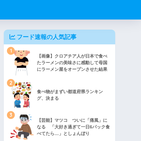
フード速報の人気記事
1
【画像】クロアチア人が日本で食べ
たラーメンの美味さに感動して母国
にラーメン屋をオープンさせた結果
2
食べ物がまずい都道府県ランキン
グ、決まる
3
【芸能】マツコ ついに「痛風」に
なる 「大好き過ぎて一日6パック食
べてたら…」としょんぼり