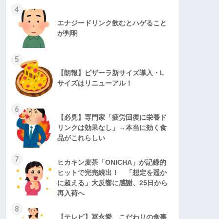
4
エナジードリンク飲むとハゲること
が判明
5
【朗報】ピザーラ新サイズ導入・L
サイズはリニューアル！
6
【必見】専門家「疲労回復に栄養ド
リンクは効果なし」→本当に効く食
品がこれらしい
7
ヒカキン麦茶「ONICHA」が記録的
ヒットで完売続出！ 「想定を遥か
に超える」大反響に感謝、25日から
再入荷へ
8
【テレビ】冨永愛、こだわりの食事