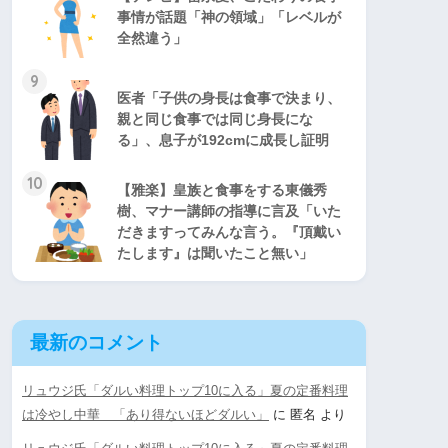
事情が話題「神の領域」「レベルが
全然違う」
9
医者「子供の身長は食事で決まり、
親と同じ食事では同じ身長にな
る」、息子が192cmに成長し証明
10
【雅楽】皇族と食事をする東儀秀
樹、マナー講師の指導に言及「いた
だきますってみんな言う。『頂戴い
たします』は聞いたこと無い」
最新のコメント
リュウジ氏「ダルい料理トップ10に入る」夏の定番料理
は冷やし中華 「あり得ないほどダルい」
に
匿名
より