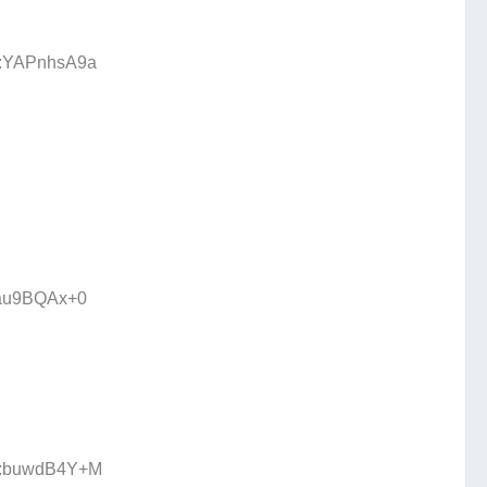
ID:YAPnhsA9a
:au9BQAx+0
ID:buwdB4Y+M