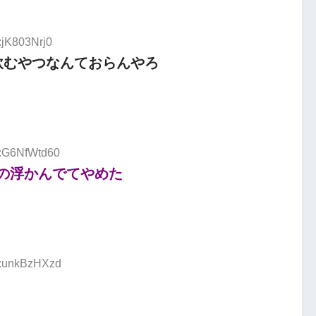
:jK803Nrj0
飲むやつなんておらんやろ
D:G6NfWtd60
の浮かんでてやめた
D:unkBzHXzd