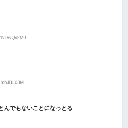
D:YNDwQv2M0
D:4mbJBL08M
とんでもないことになっとる