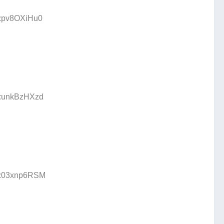
D:pv8OXiHu0
D:unkBzHXzd
ID:03xnp6RSM