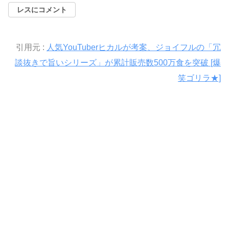
レスにコメント
引用元 :
人気YouTuberヒカルが考案、ジョイフルの「冗
談抜きで旨いシリーズ」が累計販売数500万食を突破 [爆
笑ゴリラ★]