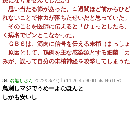
炎になりませんでしたか」
思い当たる節があった。１週間ほど前からひど
れないことで体力が落ちたせいだと思っていた。
そのことを医師に伝えると「ひょっとしたら、
く病名でピンとこなかった。
ＧＢＳは、筋肉に信号を伝える末梢（まっしょ
原因として、鶏肉を主な感染源とする細菌「カ
みが、誤って自分の末梢神経を攻撃してしまうた
34:
名無しさん
2022/08/27(土) 11:26:45.90 ID:hkJN6TLR0
鳥刺しマジでうめーよなほんと
しかも安いし