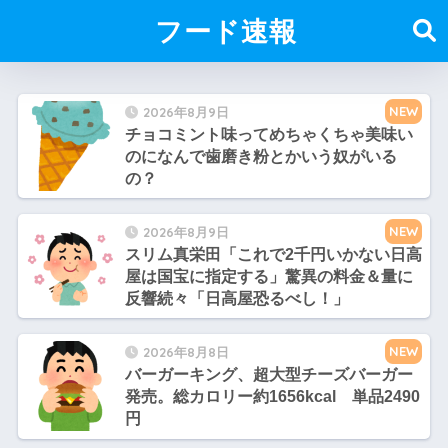
フード速報
NEW
2026年8月9日
チョコミント味ってめちゃくちゃ美味い
のになんで歯磨き粉とかいう奴がいる
の？
NEW
2026年8月9日
スリム真栄田「これで2千円いかない日高
屋は国宝に指定する」驚異の料金＆量に
反響続々「日高屋恐るべし！」
NEW
2026年8月8日
バーガーキング、超大型チーズバーガー
発売。総カロリー約1656kcal 単品2490
円