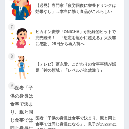
【必見】専門家「疲労回復に栄養ドリンクは
効果なし」→本当に効く食品がこれらしい
7
ヒカキン麦茶「ONICHA」が記録的ヒットで
完売続出！ 「想定を遥かに超える」大反響
に感謝、25日から再入荷へ
8
【テレビ】冨永愛、こだわりの食事事情が話
題「神の領域」「レベルが全然違う」
9
医者「子供の身長は食事で決まり、親と同じ
食事では同じ身長になる」、息子が192cmに