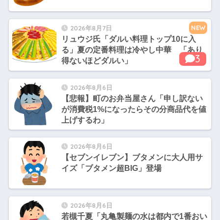
NEW
2026年8月7日
リュウジ氏「ダルい料理トップ10に入
る」夏の定番料理は冷やし中華 「あり
3
得ないほどダルい」
2026年8月6日
【悲報】町のお弁当屋さん「申し訳ない
が消費税1%になったらその分商品代を値
上げするわ」
2026年8月6日
【セブンイレブン】ブタメンに大人用サ
イズ「ブタメン超BIG」登場
2026年8月6日
若槻千夏「丸亀製麺の水は都内で1番おい