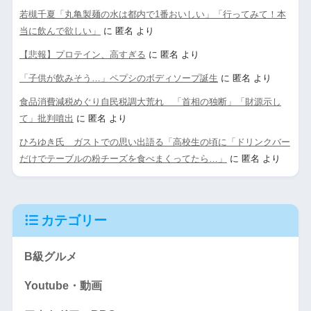
若槻千夏「丸亀製麺の水は都内で1番おいしい」「行ってみて！本
当に飲んで欲しい」
に
匿名
より
【悲報】プロテイン、高すぎる
に
匿名
より
「子供が飲みそう…」ペプシのボディソープ誕生
に
匿名
より
食品消費減税めぐり自民税調大荒れ 「首相の独断」「財源示し
て」批判噴出
に
匿名
より
ひろゆき氏 ガストでの思い出語る「高校生の頃に「ドリンクバー
だけでテーブルの粉チーズを食べまくってたら…」
に
匿名
より
カテゴリー
B級グルメ
Youtube・動画