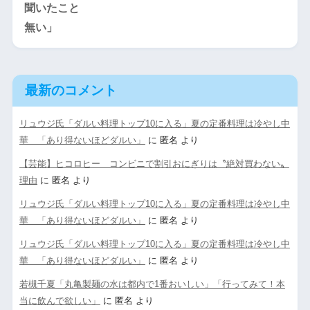
最新のコメント
リュウジ氏「ダルい料理トップ10に入る」夏の定番料理は冷やし中
華 「あり得ないほどダルい」
に
匿名
より
【芸能】ヒコロヒー コンビニで割引おにぎりは〝絶対買わない〟
理由
に
匿名
より
リュウジ氏「ダルい料理トップ10に入る」夏の定番料理は冷やし中
華 「あり得ないほどダルい」
に
匿名
より
リュウジ氏「ダルい料理トップ10に入る」夏の定番料理は冷やし中
華 「あり得ないほどダルい」
に
匿名
より
若槻千夏「丸亀製麺の水は都内で1番おいしい」「行ってみて！本
当に飲んで欲しい」
に
匿名
より