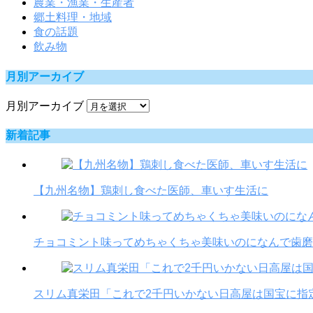
農業・漁業・生産者
郷土料理・地域
食の話題
飲み物
月別アーカイブ
月別アーカイブ
新着記事
【九州名物】鶏刺し食べた医師、車いす生活に
チョコミント味ってめちゃくちゃ美味いのになんで歯磨
スリム真栄田「これで2千円いかない日高屋は国宝に指