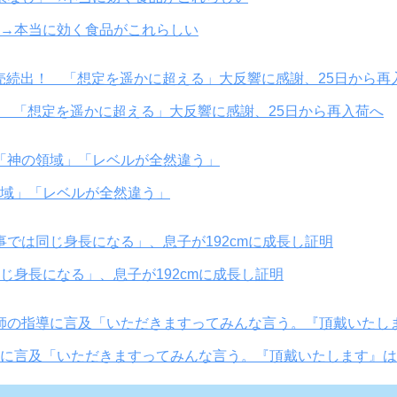
→本当に効く食品がこれらしい
！ 「想定を遥かに超える」大反響に感謝、25日から再入荷へ
域」「レベルが全然違う」
身長になる」、息子が192cmに成長し証明
に言及「いただきますってみんな言う。『頂戴いたします』は