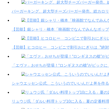
バーガーキング、超大型チーズバーガー発売。総カロリー約1
【芸能】銀シャリ・橋本「映画館でなんでみんなポップ
【芸能】ヒコロヒー コンビニで割引おにぎりは〝絶対
「エヴァ」おせちが登場！“ロンギヌスの槍”がピックに
シャウエッセン公式、こういうのでいいんだよ丼を作る
リュウジ氏「ダルい料理トップ10に入る」夏の定番料