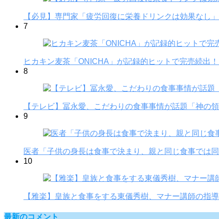
【必見】専門家「疲労回復に栄養ドリンクは効果なし」
7
ヒカキン麦茶「ONICHA」が記録的ヒットで完売続出
8
【テレビ】冨永愛、こだわりの食事事情が話題「神の領
9
医者「子供の身長は食事で決まり、親と同じ食事では同じ
10
【雅楽】皇族と食事をする東儀秀樹、マナー講師の指導
最新のコメント