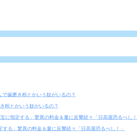
き粉とかいう奴がいるの？
定する」驚異の料金＆量に反響続々「日高屋恐るべし！」