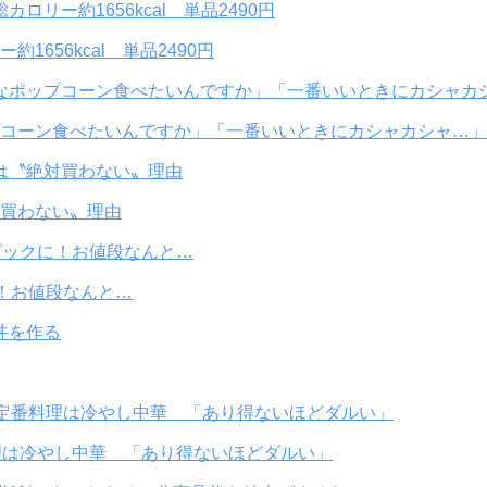
656kcal 単品2490円
コーン食べたいんですか」「一番いいときにカシャカシャ…」
買わない〟理由
！お値段なんと…
理は冷やし中華 「あり得ないほどダルい」