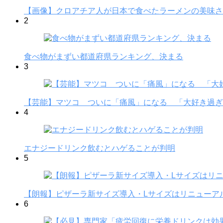
【画像】クロアチア人が日本で食べたラーメンの美味さ
2
食べ物がまずい都道府県ランキング、決まる
3
【芸能】マツコ ついに「痛風」になる 「大好き過ぎ
4
エナジードリンク飲むとハゲることが判明
5
【朗報】ピザーラ新サイズ導入・Lサイズはリニューア
6