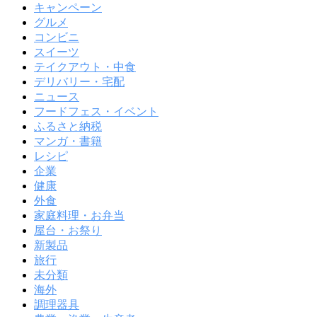
キャンペーン
グルメ
コンビニ
スイーツ
テイクアウト・中食
デリバリー・宅配
ニュース
フードフェス・イベント
ふるさと納税
マンガ・書籍
レシピ
企業
健康
外食
家庭料理・お弁当
屋台・お祭り
新製品
旅行
未分類
海外
調理器具