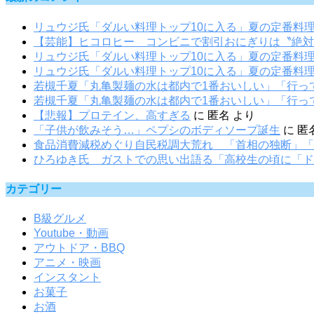
リュウジ氏「ダルい料理トップ10に入る」夏の定番料
【芸能】ヒコロヒー コンビニで割引おにぎりは〝絶対
リュウジ氏「ダルい料理トップ10に入る」夏の定番料
リュウジ氏「ダルい料理トップ10に入る」夏の定番料
若槻千夏「丸亀製麺の水は都内で1番おいしい」「行っ
若槻千夏「丸亀製麺の水は都内で1番おいしい」「行っ
【悲報】プロテイン、高すぎる
に
匿名
より
「子供が飲みそう…」ペプシのボディソープ誕生
に
匿
食品消費減税めぐり自民税調大荒れ 「首相の独断」「
ひろゆき氏 ガストでの思い出語る「高校生の頃に「ド
カテゴリー
B級グルメ
Youtube・動画
アウトドア・BBQ
アニメ・映画
インスタント
お菓子
お酒