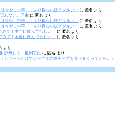
理は冷やし中華 「あり得ないほどダルい」
に
匿名
より
買わない〟理由
に
匿名
より
理は冷やし中華 「あり得ないほどダルい」
に
匿名
より
理は冷やし中華 「あり得ないほどダルい」
に
匿名
より
てみて！本当に飲んで欲しい」
に
匿名
より
てみて！本当に飲んで欲しい」
に
匿名
より
名
より
財源示して」批判噴出
に
匿名
より
リンクバーだけでテーブルの粉チーズを食べまくってたら…」