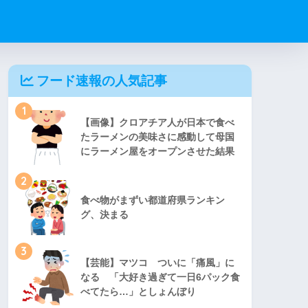
フード速報の人気記事
1
【画像】クロアチア人が日本で食べ
たラーメンの美味さに感動して母国
にラーメン屋をオープンさせた結果
2
食べ物がまずい都道府県ランキン
グ、決まる
3
【芸能】マツコ ついに「痛風」に
なる 「大好き過ぎて一日6パック食
べてたら…」としょんぼり