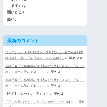
最新のコメント
リュウジ氏「ダルい料理トップ10に入る」夏の定番料理
は冷やし中華 「あり得ないほどダルい」
に
匿名
より
若槻千夏「丸亀製麺の水は都内で1番おいしい」「行って
みて！本当に飲んで欲しい」
に
匿名
より
若槻千夏「丸亀製麺の水は都内で1番おいしい」「行って
みて！本当に飲んで欲しい」
に
匿名
より
【悲報】プロテイン、高すぎる
に
匿名
より
「子供が飲みそう…」ペプシのボディソープ誕生
に
匿名