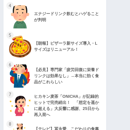
4
エナジードリンク飲むとハゲること
が判明
5
【朗報】ピザーラ新サイズ導入・L
サイズはリニューアル！
6
【必見】専門家「疲労回復に栄養ド
リンクは効果なし」→本当に効く食
品がこれらしい
7
ヒカキン麦茶「ONICHA」が記録的
ヒットで完売続出！ 「想定を遥か
に超える」大反響に感謝、25日から
再入荷へ
8
【テレビ】冨永愛、こだわりの食事