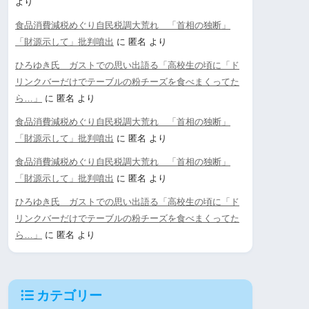
より
食品消費減税めぐり自民税調大荒れ 「首相の独断」
「財源示して」批判噴出
に
匿名
より
ひろゆき氏 ガストでの思い出語る「高校生の頃に「ド
リンクバーだけでテーブルの粉チーズを食べまくってた
ら…」
に
匿名
より
食品消費減税めぐり自民税調大荒れ 「首相の独断」
「財源示して」批判噴出
に
匿名
より
食品消費減税めぐり自民税調大荒れ 「首相の独断」
「財源示して」批判噴出
に
匿名
より
ひろゆき氏 ガストでの思い出語る「高校生の頃に「ド
リンクバーだけでテーブルの粉チーズを食べまくってた
ら…」
に
匿名
より
カテゴリー