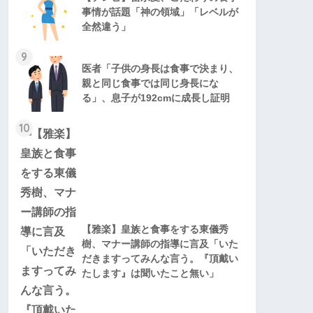
事情が話題「神の領域」「レベルが
全然違う」
9
医者「子供の身長は食事で決まり、
親と同じ食事では同じ身長にな
る」、息子が192cmに成長し証明
10
【雅楽】皇族と食事をする東儀秀
樹、マナー講師の指導に言及「いた
だきますってみんな言う。『頂戴い
たします』は聞いたこと無い」