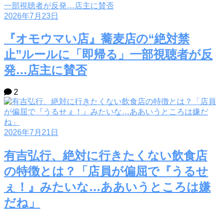
2026年7月23日
『オモウマい店』蕎麦店の“絶対禁
止”ルールに「即帰る」一部視聴者が反
発…店主に賛否
2
2026年7月21日
有吉弘行、絶対に行きたくない飲食店
の特徴とは？「店員が偏屈で『うるせ
ぇ！』みたいな…ああいうところは嫌
だね」