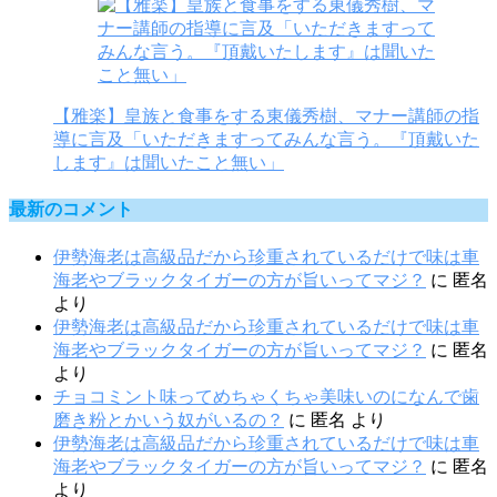
【雅楽】皇族と食事をする東儀秀樹、マナー講師の指
導に言及「いただきますってみんな言う。『頂戴いた
します』は聞いたこと無い」
最新のコメント
伊勢海老は高級品だから珍重されているだけで味は車
海老やブラックタイガーの方が旨いってマジ？
に
匿名
より
伊勢海老は高級品だから珍重されているだけで味は車
海老やブラックタイガーの方が旨いってマジ？
に
匿名
より
チョコミント味ってめちゃくちゃ美味いのになんで歯
磨き粉とかいう奴がいるの？
に
匿名
より
伊勢海老は高級品だから珍重されているだけで味は車
海老やブラックタイガーの方が旨いってマジ？
に
匿名
より