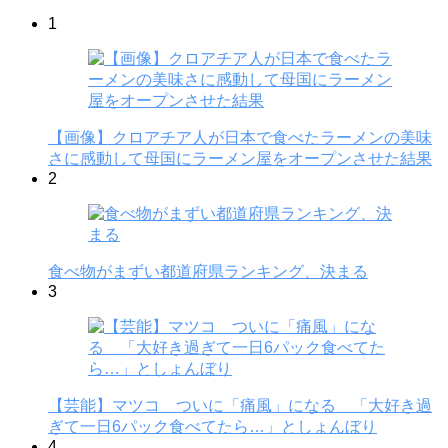
1
【画像】クロアチア人が日本で食べたラーメンの美味
さに感動して母国にラーメン屋をオープンさせた結果
2
食べ物がまずい都道府県ランキング、決まる
3
【芸能】マツコ ついに「痛風」になる 「大好き過
ぎて一日6パック食べてたら…」としょんぼり
4