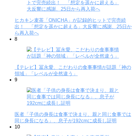
ヒカキン麦茶「ONICHA」が記録的ヒットで完売続
出！ 「想定を遥かに超える」大反響に感謝、25日か
ら再入荷へ
8
【テレビ】冨永愛、こだわりの食事事情が話題「神の
領域」「レベルが全然違う」
9
医者「子供の身長は食事で決まり、親と同じ食事では
同じ身長になる」、息子が192cmに成長し証明
10