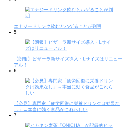
エナジードリンク飲むとハゲることが判明
5
【朗報】ピザーラ新サイズ導入・Lサイズはリニュー
アル！
6
【必見】専門家「疲労回復に栄養ドリンクは効果な
し」→本当に効く食品がこれらしい
7