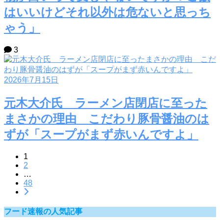
はいいけどそれ以外は危ないと思っち
ゃう」
3
2026年7月15日
元木大介氏 ラーメン店閉店に至った
まさかの理由 こだわり豚骨醤油のは
ずが「スープがまず赤いんですよ」
1
2
…
48
フード速報の人気記事