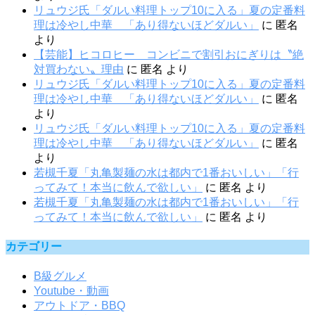
リュウジ氏「ダルい料理トップ10に入る」夏の定番料
理は冷やし中華 「あり得ないほどダルい」
に
匿名
より
【芸能】ヒコロヒー コンビニで割引おにぎりは〝絶
対買わない〟理由
に
匿名
より
リュウジ氏「ダルい料理トップ10に入る」夏の定番料
理は冷やし中華 「あり得ないほどダルい」
に
匿名
より
リュウジ氏「ダルい料理トップ10に入る」夏の定番料
理は冷やし中華 「あり得ないほどダルい」
に
匿名
より
若槻千夏「丸亀製麺の水は都内で1番おいしい」「行
ってみて！本当に飲んで欲しい」
に
匿名
より
若槻千夏「丸亀製麺の水は都内で1番おいしい」「行
ってみて！本当に飲んで欲しい」
に
匿名
より
カテゴリー
B級グルメ
Youtube・動画
アウトドア・BBQ