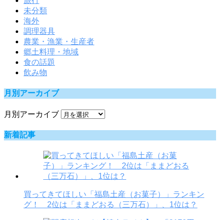
旅行
未分類
海外
調理器具
農業・漁業・生産者
郷土料理・地域
食の話題
飲み物
月別アーカイブ
月別アーカイブ
新着記事
買ってきてほしい「福島土産（お菓子）」ランキン
グ！ 2位は「ままどおる（三万石）」、1位は？