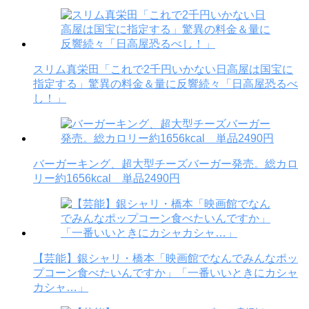
スリム真栄田「これで2千円いかない日高屋は国宝に
指定する」驚異の料金＆量に反響続々「日高屋恐るべ
し！」
バーガーキング、超大型チーズバーガー発売。総カロ
リー約1656kcal 単品2490円
【芸能】銀シャリ・橋本「映画館でなんでみんなポッ
プコーン食べたいんですか」「一番いいときにカシャ
カシャ…」