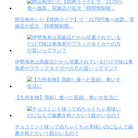
閉店相次いだ【焼肉ライク】で「2170円食べ放題」実
施店が拡大「時間無制限」
伊勢海老は高級品だから珍重されているだけで味は車
海老やブラックタイガーの方が旨いってマジ？
【九州名物】鶏刺し食べた医師、車いす生活に
チョコミント味ってめちゃくちゃ美味いのになんで歯
磨き粉とかいう奴がいるの？