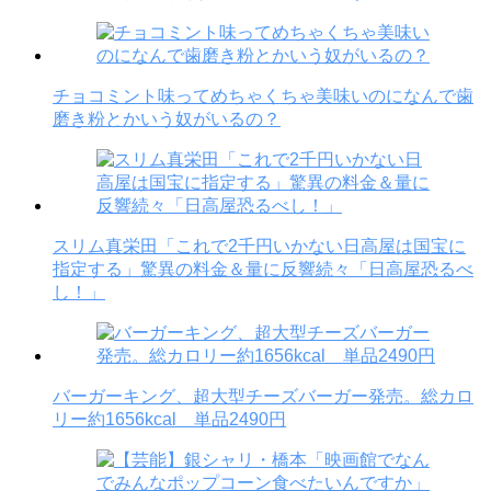
チョコミント味ってめちゃくちゃ美味いのになんで歯
磨き粉とかいう奴がいるの？
スリム真栄田「これで2千円いかない日高屋は国宝に
指定する」驚異の料金＆量に反響続々「日高屋恐るべ
し！」
バーガーキング、超大型チーズバーガー発売。総カロ
リー約1656kcal 単品2490円