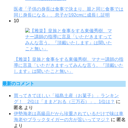
医者「子供の身長は食事で決まり、親と同じ食事では
同じ身長になる」、息子が192cmに成長し証明
10
【雅楽】皇族と食事をする東儀秀樹、マナー講師の指
導に言及「いただきますってみんな言う。『頂戴いた
します』は聞いたこと無い」
最新のコメント
買ってきてほしい「福島土産（お菓子）」ランキン
グ！ 2位は「ままどおる（三万石）」、1位は？
に
匿名
より
伊勢海老は高級品だから珍重されているだけで味は車
海老やブラックタイガーの方が旨いってマジ？
に
匿名
より