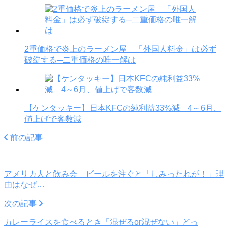
2重価格で炎上のラーメン屋 「外国人料金」は必ず
破綻する─二重価格の唯一解は
【ケンタッキー】日本KFCの純利益33%減 4～6月、
値上げで客数減
前の記事
アメリカ人と飲み会 ビールを注ぐと「しみったれが！」理
由はなぜ…
次の記事
カレーライスを食べるとき「混ぜるor混ぜない」どっ