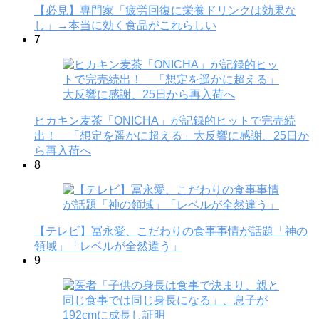
【必見】専門家「疲労回復に栄養ドリンクは効果な
し」→本当に効く食品がこれらしい
7
ヒカキン麦茶「ONICHA」が記録的ヒットで完売続
出！ 「想定を遥かに超える」大反響に感謝、25日か
ら再入荷へ
8
【テレビ】冨永愛、こだわりの食事事情が話題「神の
領域」「レベルが全然違う」
9