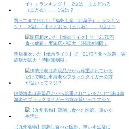
買ってきてほしい「福島土産（お菓子）」ランキン
グ！ 2位は「ままどおる（三万石）」、1位は？
閉店相次いだ【焼肉ライク】で「2170円食べ放題」実
施店が拡大「時間無制限」
伊勢海老は高級品だから珍重されているだけで味は車
海老やブラックタイガーの方が旨いってマジ？
【九州名物】鶏刺し食べた医師、車いす生活に