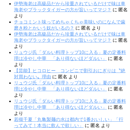
伊勢海老は高級品だから珍重されているだけで味は車
海老やブラックタイガーの方が旨いってマジ？
に
匿名
より
チョコミント味ってめちゃくちゃ美味いのになんで歯
磨き粉とかいう奴がいるの？
に
匿名
より
伊勢海老は高級品だから珍重されているだけで味は車
海老やブラックタイガーの方が旨いってマジ？
に
匿名
より
リュウジ氏「ダルい料理トップ10に入る」夏の定番料
理は冷やし中華 「あり得ないほどダルい」
に
匿名
より
【芸能】ヒコロヒー コンビニで割引おにぎりは〝絶
対買わない〟理由
に
匿名
より
リュウジ氏「ダルい料理トップ10に入る」夏の定番料
理は冷やし中華 「あり得ないほどダルい」
に
匿名
より
リュウジ氏「ダルい料理トップ10に入る」夏の定番料
理は冷やし中華 「あり得ないほどダルい」
に
匿名
より
若槻千夏「丸亀製麺の水は都内で1番おいしい」「行
ってみて！本当に飲んで欲しい」
に
匿名
より