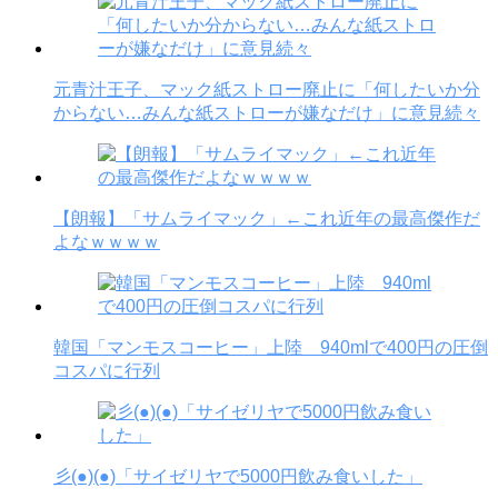
元青汁王子、マック紙ストロー廃止に「何したいか分
からない…みんな紙ストローが嫌なだけ」に意見続々
【朗報】「サムライマック」←これ近年の最高傑作だ
よなｗｗｗｗ
韓国「マンモスコーヒー」上陸 940mlで400円の圧倒
コスパに行列
彡(●)(●)「サイゼリヤで5000円飲み食いした」