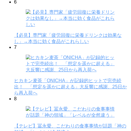
6
【必見】専門家「疲労回復に栄養ドリンクは効果な
し」→本当に効く食品がこれらしい
7
ヒカキン麦茶「ONICHA」が記録的ヒットで完売続
出！ 「想定を遥かに超える」大反響に感謝、25日か
ら再入荷へ
8
【テレビ】冨永愛、こだわりの食事事情が話題「神の