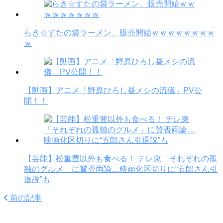
らき☆すたの袋ラーメン、販売開始ｗｗｗｗｗｗｗｗ
ｗ
【動画】アニメ「野原ひろし昼メシの流儀」PV公
開！！
【芸能】松重豊以外も食べる！ テレ東「それぞれの孤
独のグルメ」に賛否両論…映画化区切りに“五郎さん引
退説”も
前の記事