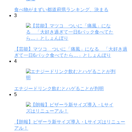
食べ物がまずい都道府県ランキング、決まる
3
【芸能】マツコ ついに「痛風」になる 「大好き過
ぎて一日6パック食べてたら…」としょんぼり
4
エナジードリンク飲むとハゲることが判明
5
【朗報】ピザーラ新サイズ導入・Lサイズはリニュー
アル！