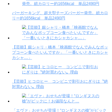
バーガーキング、超大型チーズバーガー発売。総カロ
リー約1656kcal 単品2490円
【芸能】銀シャリ・橋本「映画館でなんでみんなポッ
プコーン食べたいんですか」「一番いいときにカシャ
カシャ…」
【芸能】ヒコロヒー コンビニで割引おにぎりは〝絶
対買わない〟理由
「エヴァ」おせちが登場！“ロンギヌスの槍”がピック