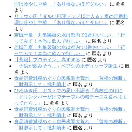
理は冷やし中華 「あり得ないほどダルい」
に
匿名
より
リュウジ氏「ダルい料理トップ10に入る」夏の定番料
理は冷やし中華 「あり得ないほどダルい」
に
匿名
より
若槻千夏「丸亀製麺の水は都内で1番おいしい」「行
ってみて！本当に飲んで欲しい」
に
匿名
より
若槻千夏「丸亀製麺の水は都内で1番おいしい」「行
ってみて！本当に飲んで欲しい」
に
匿名
より
【悲報】プロテイン、高すぎる
に
匿名
より
「子供が飲みそう…」ペプシのボディソープ誕生
に
匿
名
より
食品消費減税めぐり自民税調大荒れ 「首相の独断」
「財源示して」批判噴出
に
匿名
より
ひろゆき氏 ガストでの思い出語る「高校生の頃に
「ドリンクバーだけでテーブルの粉チーズを食べまく
ってたら…」
に
匿名
より
食品消費減税めぐり自民税調大荒れ 「首相の独断」
「財源示して」批判噴出
に
匿名
より
食品消費減税めぐり自民税調大荒れ 「首相の独断」
「財源示して」批判噴出
に
匿名
より