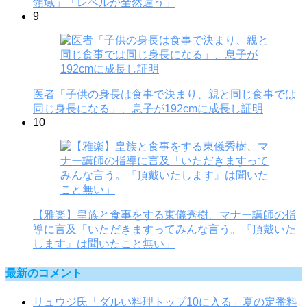
領域」「レベルが全然違う」
9
医者「子供の身長は食事で決まり、親と同じ食事では
同じ身長になる」、息子が192cmに成長し証明
10
【雅楽】皇族と食事をする東儀秀樹、マナー講師の指
導に言及「いただきますってみんな言う。『頂戴いた
します』は聞いたこと無い」
最新のコメント
リュウジ氏「ダルい料理トップ10に入る」夏の定番料