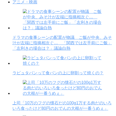
アニメ・映画
ドラマの食事シーンの配置が物議 ご飯が中央、みそ
汁が左端に指摘相次ぐ… 「関西では左手前にご飯」
「左利きの場合は？」議論白熱
ラピュタパンって食パンの上に卵割って焼くの？
上司「10万のフグの懐石だの100g1万する肉だのいろ
いろ食ったけど80円のおでんの大根が一番うめぇ」