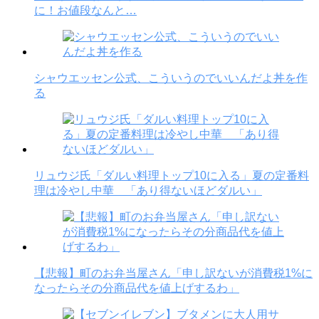
に！お値段なんと…
シャウエッセン公式、こういうのでいいんだよ丼を作
る
リュウジ氏「ダルい料理トップ10に入る」夏の定番料
理は冷やし中華 「あり得ないほどダルい」
【悲報】町のお弁当屋さん「申し訳ないが消費税1%に
なったらその分商品代を値上げするわ」