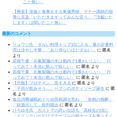
【雅楽】皇族と食事をする東儀秀樹、マナー講師の指
導に言及「いただきますってみんな言う。『頂戴いた
します』は聞いたこと無い」
最新のコメント
リュウジ氏「ダルい料理トップ10に入る」夏の定番料
理は冷やし中華 「あり得ないほどダルい」
に
匿名
より
若槻千夏「丸亀製麺の水は都内で1番おいしい」「行
ってみて！本当に飲んで欲しい」
に
匿名
より
若槻千夏「丸亀製麺の水は都内で1番おいしい」「行
ってみて！本当に飲んで欲しい」
に
匿名
より
【悲報】プロテイン、高すぎる
に
匿名
より
「子供が飲みそう…」ペプシのボディソープ誕生
に
匿
名
より
食品消費減税めぐり自民税調大荒れ 「首相の独断」
「財源示して」批判噴出
に
匿名
より
ひろゆき氏 ガストでの思い出語る「高校生の頃に
「ドリンクバーだけでテーブルの粉チーズを食べまく