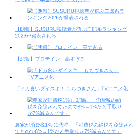
【朗報】SUSURU視聴者が選ぶ二郎系ランキング
2026が発表される
【悲報】プロテイン、高すぎる
「ドカ食いダイスキ！ もちづきさん」TVアニメ化
農家が消費税1% に悲鳴。「消費税の納税を免除され
てたので8%→1%だと手取りが7%減るんです」