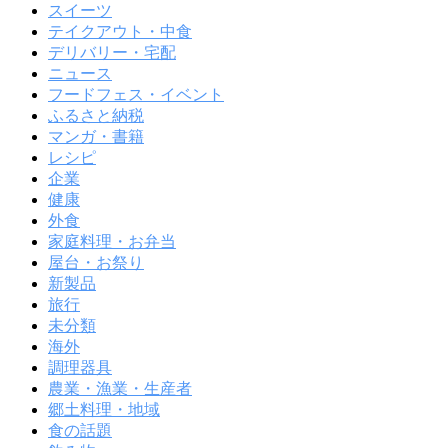
スイーツ
テイクアウト・中食
デリバリー・宅配
ニュース
フードフェス・イベント
ふるさと納税
マンガ・書籍
レシピ
企業
健康
外食
家庭料理・お弁当
屋台・お祭り
新製品
旅行
未分類
海外
調理器具
農業・漁業・生産者
郷土料理・地域
食の話題