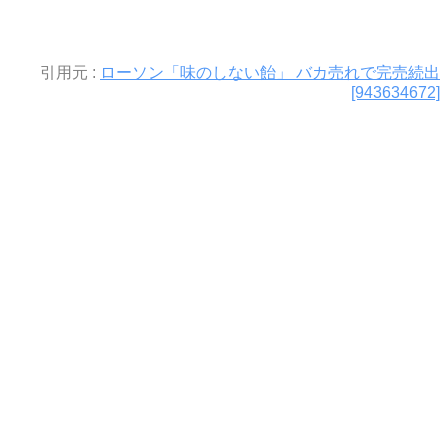
引用元 :
ローソン「味のしない飴」 バカ売れで完売続出
[943634672]