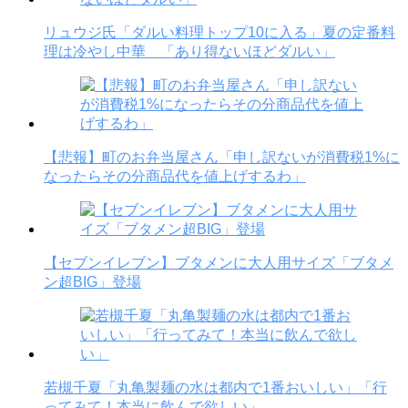
リュウジ氏「ダルい料理トップ10に入る」夏の定番料
理は冷やし中華 「あり得ないほどダルい」
【悲報】町のお弁当屋さん「申し訳ないが消費税1%に
なったらその分商品代を値上げするわ」
【セブンイレブン】ブタメンに大人用サイズ「ブタメ
ン超BIG」登場
若槻千夏「丸亀製麺の水は都内で1番おいしい」「行
ってみて！本当に飲んで欲しい」