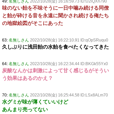
49:
名無しさん
2022/10/28(金) 16:16:59.73 ID:U2iQXn790
味のない飴を不味そうに一日中噛み続ける同僚
と飴が砕ける音を永遠に聞かされ続ける俺たち
の地獄絵図がそこにあった
63:
名無しさん
2022/10/28(金) 16:22:10.91 ID:qOpSRuqu0
久しぶりに浅田飴の水飴を食べたくなってきた
64:
名無しさん
2022/10/28(金) 16:22:34.44 ID:BKGk55Yx0
炭酸なんかは刺激によって甘く感じるがそうい
う効果はあるのかえ？
70:
名無しさん
2022/10/28(金) 16:25:44.58 ID:LSx8ALm70
水グミが味が薄くていいけど
あんまり売ってない