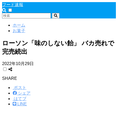
フード速報
ホーム
お菓子
ローソン「味のしない飴」 バカ売れで
完売続出
2022年10月29日
SHARE
ポスト
シェア
はてブ
LINE