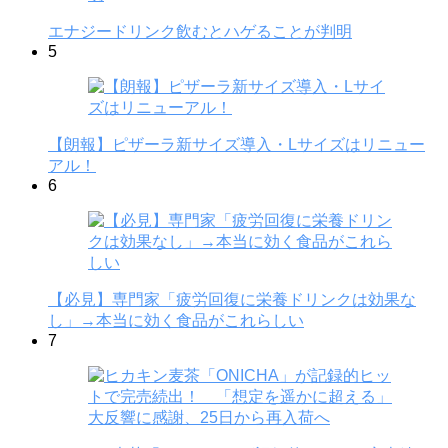
エナジードリンク飲むとハゲることが判明
5
【朗報】ピザーラ新サイズ導入・Lサイズはリニュー
アル！
6
【必見】専門家「疲労回復に栄養ドリンクは効果な
し」→本当に効く食品がこれらしい
7