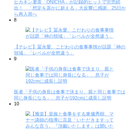
ヒカキン麦茶「ONICHA」が記録的ヒットで完売続
出！ 「想定を遥かに超える」大反響に感謝、25日か
ら再入荷へ
8
【テレビ】冨永愛、こだわりの食事事情が話題「神の
領域」「レベルが全然違う」
9
医者「子供の身長は食事で決まり、親と同じ食事では
同じ身長になる」、息子が192cmに成長し証明
10