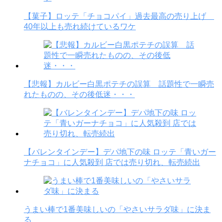
【菓子】ロッテ「チョコパイ」過去最高の売り上げ
40年以上も売れ続けているワケ
【悲報】カルビー白黒ポテチの誤算 話題性で一瞬売
れたものの、その後低迷・・・
【バレンタインデー】デパ地下の味 ロッテ「青いガー
ナチョコ」に人気殺到 店では売り切れ、転売続出
うまい棒で1番美味しいの「やさいサラダ味」に決ま
る