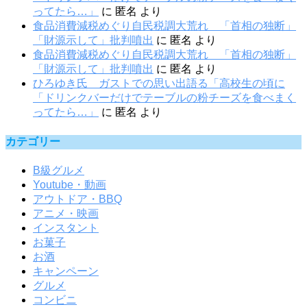
ってたら…」
に
匿名
より
食品消費減税めぐり自民税調大荒れ 「首相の独断」
「財源示して」批判噴出
に
匿名
より
食品消費減税めぐり自民税調大荒れ 「首相の独断」
「財源示して」批判噴出
に
匿名
より
ひろゆき氏 ガストでの思い出語る「高校生の頃に
「ドリンクバーだけでテーブルの粉チーズを食べまく
ってたら…」
に
匿名
より
カテゴリー
B級グルメ
Youtube・動画
アウトドア・BBQ
アニメ・映画
インスタント
お菓子
お酒
キャンペーン
グルメ
コンビニ