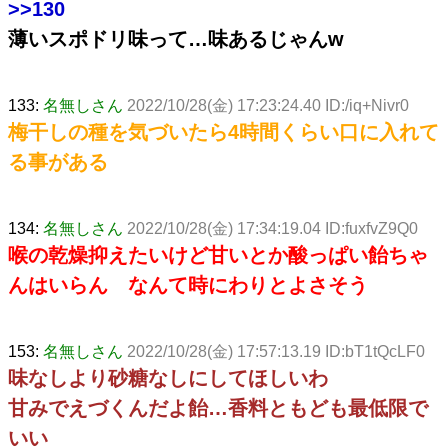
>>130
薄いスポドリ味って…味あるじゃんw
133:
名無しさん
2022/10/28(金) 17:23:24.40 ID:/iq+Nivr0
梅干しの種を気づいたら4時間くらい口に入れて
る事がある
134:
名無しさん
2022/10/28(金) 17:34:19.04 ID:fuxfvZ9Q0
喉の乾燥抑えたいけど甘いとか酸っぱい飴ちゃ
んはいらん なんて時にわりとよさそう
153:
名無しさん
2022/10/28(金) 17:57:13.19 ID:bT1tQcLF0
味なしより砂糖なしにしてほしいわ
甘みでえづくんだよ飴…香料ともども最低限で
いい