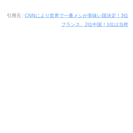
引用元 :
CNNにより世界で一番メシが美味い国決定！3位
フランス、2位中国！1位は当然