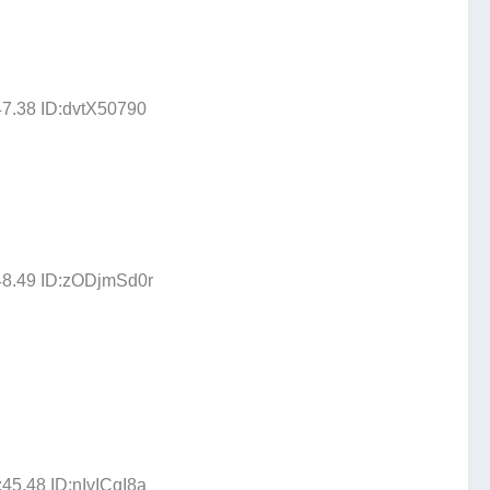
47.38 ID:dvtX50790
48.49 ID:zODjmSd0r
45.48 ID:nIvICqI8a