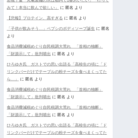
若槻千夏「丸亀製麺の水は都内で1番おいしい」「行って
みて！本当に飲んで欲しい」
に
匿名
より
【悲報】プロテイン、高すぎる
に
匿名
より
「子供が飲みそう…」ペプシのボディソープ誕生
に
匿名
より
食品消費減税めぐり自民税調大荒れ 「首相の独断」
「財源示して」批判噴出
に
匿名
より
ひろゆき氏 ガストでの思い出語る「高校生の頃に「ド
リンクバーだけでテーブルの粉チーズを食べまくってた
ら…」
に
匿名
より
食品消費減税めぐり自民税調大荒れ 「首相の独断」
「財源示して」批判噴出
に
匿名
より
食品消費減税めぐり自民税調大荒れ 「首相の独断」
「財源示して」批判噴出
に
匿名
より
ひろゆき氏 ガストでの思い出語る「高校生の頃に「ド
リンクバーだけでテーブルの粉チーズを食べまくってた