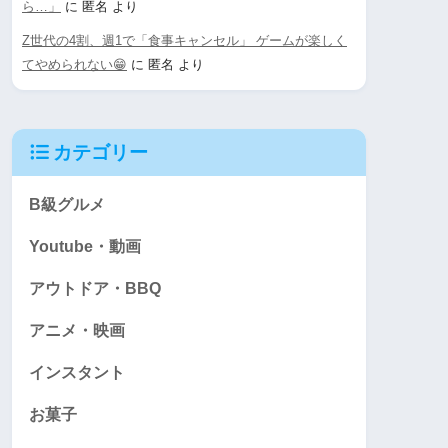
ら…」
に
匿名
より
Z世代の4割、週1で「食事キャンセル」 ゲームが楽しく
てやめられない😁
に
匿名
より
カテゴリー
B級グルメ
Youtube・動画
アウトドア・BBQ
アニメ・映画
インスタント
お菓子