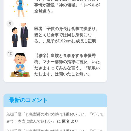
事情が話題「神の領域」「レベルが
全然違う」
9
医者「子供の身長は食事で決まり、
親と同じ食事では同じ身長にな
る」、息子が192cmに成長し証明
10
【雅楽】皇族と食事をする東儀秀
樹、マナー講師の指導に言及「いた
だきますってみんな言う。『頂戴い
たします』は聞いたこと無い」
最新のコメント
若槻千夏「丸亀製麺の水は都内で1番おいしい」「行って
みて！本当に飲んで欲しい」
に
匿名
より