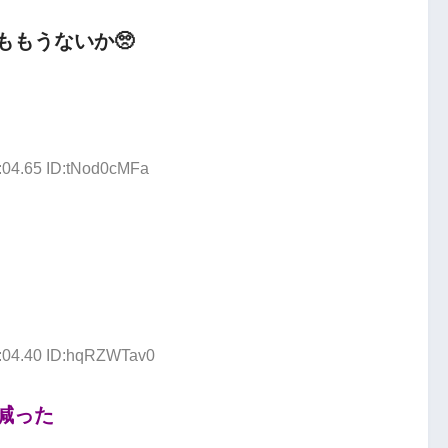
もうないか🥺
:04.65 ID:tNod0cMFa
1:04.40 ID:hqRZWTav0
減った