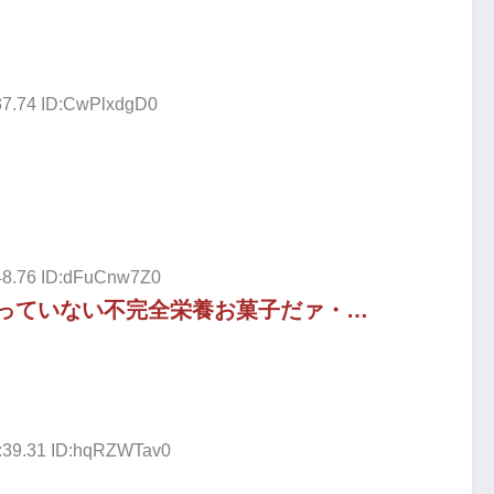
37.74 ID:CwPlxdgD0
:48.76 ID:dFuCnw7Z0
っていない不完全栄養お菓子だァ・…
1:39.31 ID:hqRZWTav0