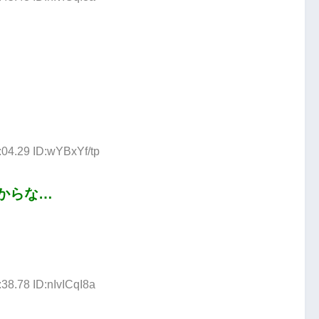
:04.29 ID:wYBxYf/tp
からな…
38.78 ID:nIvICqI8a