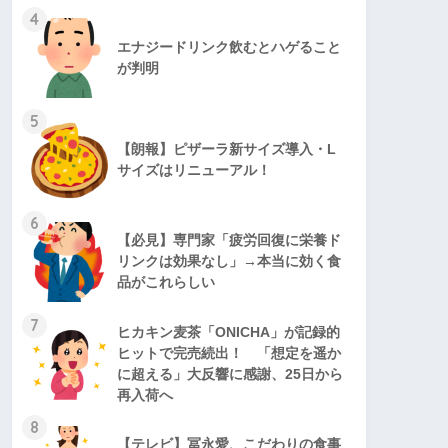
4
エナジードリンク飲むとハゲること
が判明
5
【朗報】ピザーラ新サイズ導入・L
サイズはリニューアル！
6
【必見】専門家「疲労回復に栄養ド
リンクは効果なし」→本当に効く食
品がこれらしい
7
ヒカキン麦茶「ONICHA」が記録的
ヒットで完売続出！ 「想定を遥か
に超える」大反響に感謝、25日から
再入荷へ
8
【テレビ】冨永愛、こだわりの食事