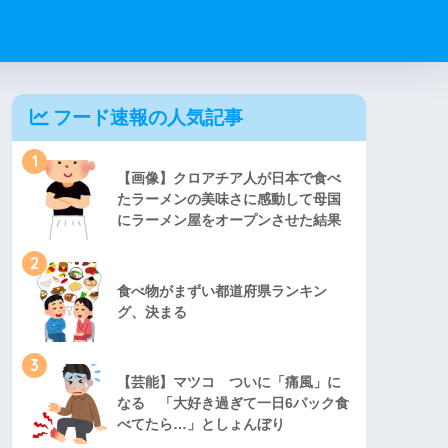
フード速報の人気記事
1
【画像】クロアチア人が日本で食べ
たラーメンの美味さに感動して母国
にラーメン屋をオープンさせた結果
2
食べ物がまずい都道府県ランキン
グ、決まる
3
【芸能】マツコ ついに「痛風」に
なる 「大好き過ぎて一日6パック食
べてたら…」としょんぼり