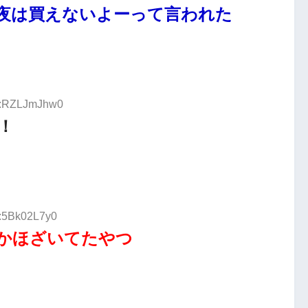
夜は買えないよーって言われた
ID:RZLJmJhw0
！
D:5Bk02L7y0
かほざいてたやつ