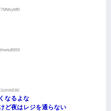
:Z7MMzyMf0
D:WmetuB850
D:3ziH4rE80
くなるよな
けど夜はレジを通らない