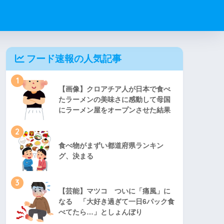
フード速報の人気記事
1
【画像】クロアチア人が日本で食べ
たラーメンの美味さに感動して母国
にラーメン屋をオープンさせた結果
2
食べ物がまずい都道府県ランキン
グ、決まる
3
【芸能】マツコ ついに「痛風」に
なる 「大好き過ぎて一日6パック食
べてたら…」としょんぼり