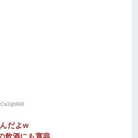
D:Ce2qhfAl0
んだよw
の飲酒にも寛容