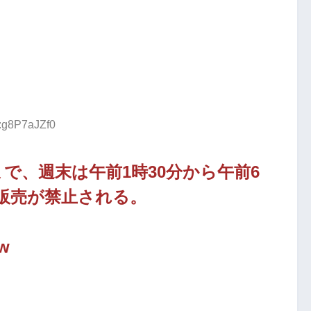
D:g8P7aJZf0
まで、週末は午前1時30分から午前6
販売が禁止される。
w