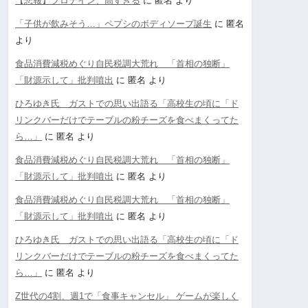
【悲報】プロテイン、高すぎる
に
匿名
より
「子供が飲みそう…」ペプシのボディソープ誕生
に
匿名
より
食品消費減税めぐり自民税調大荒れ 「首相の独断」
「財源示して」批判噴出
に
匿名
より
ひろゆき氏 ガストでの思い出語る「高校生の頃に「ド
リンクバーだけでテーブルの粉チーズを食べまくってた
ら…」
に
匿名
より
食品消費減税めぐり自民税調大荒れ 「首相の独断」
「財源示して」批判噴出
に
匿名
より
食品消費減税めぐり自民税調大荒れ 「首相の独断」
「財源示して」批判噴出
に
匿名
より
ひろゆき氏 ガストでの思い出語る「高校生の頃に「ド
リンクバーだけでテーブルの粉チーズを食べまくってた
ら…」
に
匿名
より
Z世代の4割、週1で「食事キャンセル」 ゲームが楽しく