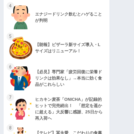
4
エナジードリンク飲むとハゲること
が判明
5
【朗報】ピザーラ新サイズ導入・L
サイズはリニューアル！
6
【必見】専門家「疲労回復に栄養ド
リンクは効果なし」→本当に効く食
品がこれらしい
7
ヒカキン麦茶「ONICHA」が記録的
ヒットで完売続出！ 「想定を遥か
に超える」大反響に感謝、25日から
再入荷へ
8
【テレビ】冨永愛、こだわりの食事