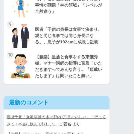
事情が話題「神の領域」「レベルが
全然違う」
9
医者「子供の身長は食事で決まり、
親と同じ食事では同じ身長にな
る」、息子が192cmに成長し証明
10
【雅楽】皇族と食事をする東儀秀
樹、マナー講師の指導に言及「いた
だきますってみんな言う。『頂戴い
たします』は聞いたこと無い」
最新のコメント
若槻千夏「丸亀製麺の水は都内で1番おいしい」「行って
みて！本当に飲んで欲しい」
に
匿名
より