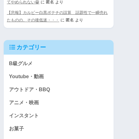
てやめられない😁
に
匿名
より
【悲報】カルビー白黒ポテチの誤算 話題性で一瞬売れ
たものの、その後低迷・・・
に
匿名
より
カテゴリー
B級グルメ
Youtube・動画
アウトドア・BBQ
アニメ・映画
インスタント
お菓子