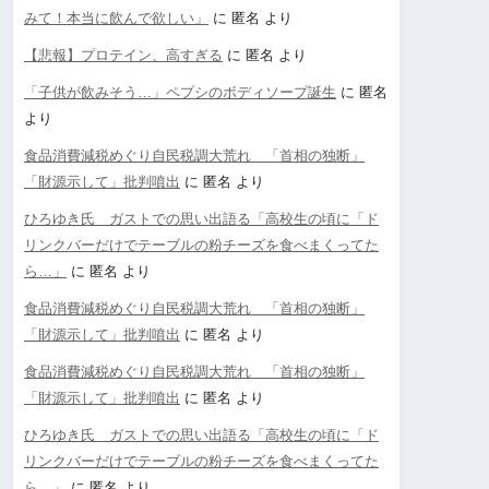
みて！本当に飲んで欲しい」
に
匿名
より
【悲報】プロテイン、高すぎる
に
匿名
より
「子供が飲みそう…」ペプシのボディソープ誕生
に
匿名
より
食品消費減税めぐり自民税調大荒れ 「首相の独断」
「財源示して」批判噴出
に
匿名
より
ひろゆき氏 ガストでの思い出語る「高校生の頃に「ド
リンクバーだけでテーブルの粉チーズを食べまくってた
ら…」
に
匿名
より
食品消費減税めぐり自民税調大荒れ 「首相の独断」
「財源示して」批判噴出
に
匿名
より
食品消費減税めぐり自民税調大荒れ 「首相の独断」
「財源示して」批判噴出
に
匿名
より
ひろゆき氏 ガストでの思い出語る「高校生の頃に「ド
リンクバーだけでテーブルの粉チーズを食べまくってた
ら…」
に
匿名
より