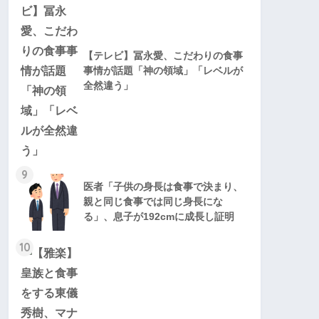
【テレビ】冨永愛、こだわりの食事
事情が話題「神の領域」「レベルが
全然違う」
9
医者「子供の身長は食事で決まり、
親と同じ食事では同じ身長にな
る」、息子が192cmに成長し証明
10