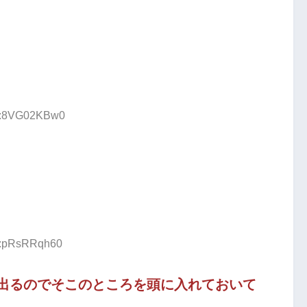
ID:8VG02KBw0
ID:pRsRRqh60
出るのでそこのところを頭に入れておいて