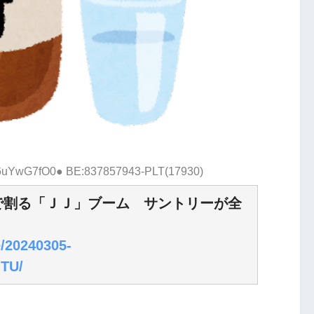
D:6uYwG7fO0● BE:837857943-PLT(17930)
で割る「ＪＪ」ブーム サントリーが全
e/20240305-
TU/