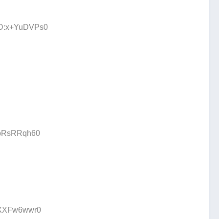
 ID:x+YuDVPs0
D:pRsRRqh60
D:XXFw6wwr0