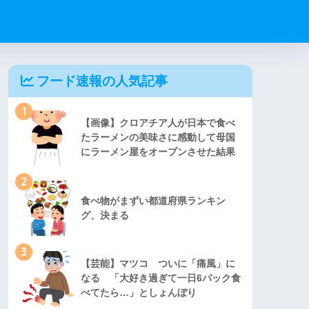
フード速報の人気記事
1
【画像】クロアチア人が日本で食べ
たラーメンの美味さに感動して母国
にラーメン屋をオープンさせた結果
2
食べ物がまずい都道府県ランキン
グ、決まる
3
【芸能】マツコ ついに「痛風」に
なる 「大好き過ぎて一日6パック食
べてたら…」としょんぼり