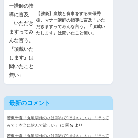
【雅楽】皇族と食事をする東儀秀
樹、マナー講師の指導に言及「いた
だきますってみんな言う。『頂戴い
たします』は聞いたこと無い」
最新のコメント
若槻千夏「丸亀製麺の水は都内で1番おいしい」「行って
みて！本当に飲んで欲しい」
に
匿名
より
若槻千夏「丸亀製麺の水は都内で1番おいしい」「行って