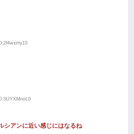
ID:2f4wxmy10
 ID:3UYXMnoL0
ルシアンに近い感じにはなるね