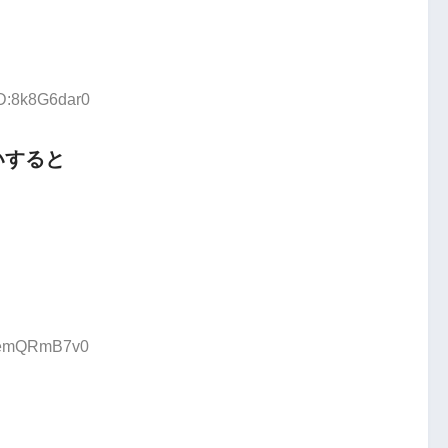
ID:8k8G6dar0
いすると
D:emQRmB7v0