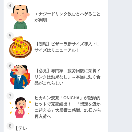
4
エナジードリンク飲むとハゲること
が判明
5
【朗報】ピザーラ新サイズ導入・L
サイズはリニューアル！
6
【必見】専門家「疲労回復に栄養ド
リンクは効果なし」→本当に効く食
品がこれらしい
7
ヒカキン麦茶「ONICHA」が記録的
ヒットで完売続出！ 「想定を遥か
に超える」大反響に感謝、25日から
再入荷へ
8