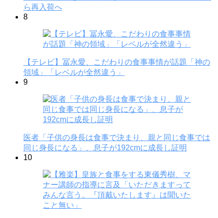
ら再入荷へ
8
【テレビ】冨永愛、こだわりの食事事情が話題「神の
領域」「レベルが全然違う」
9
医者「子供の身長は食事で決まり、親と同じ食事では
同じ身長になる」、息子が192cmに成長し証明
10