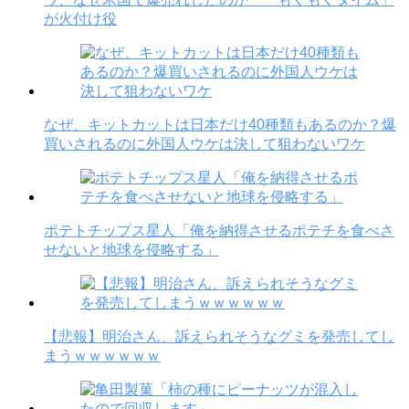
が火付け役
なぜ、キットカットは日本だけ40種類もあるのか？爆
買いされるのに外国人ウケは決して狙わないワケ
ポテトチップス星人「俺を納得させるポテチを食べさ
せないと地球を侵略する」
【悲報】明治さん、訴えられそうなグミを発売してし
まうｗｗｗｗｗｗ