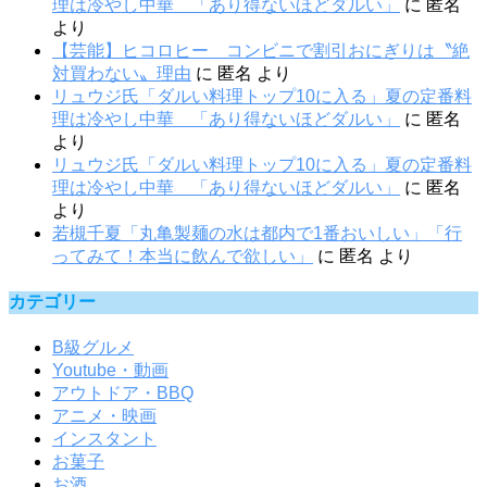
理は冷やし中華 「あり得ないほどダルい」
に
匿名
より
【芸能】ヒコロヒー コンビニで割引おにぎりは〝絶
対買わない〟理由
に
匿名
より
リュウジ氏「ダルい料理トップ10に入る」夏の定番料
理は冷やし中華 「あり得ないほどダルい」
に
匿名
より
リュウジ氏「ダルい料理トップ10に入る」夏の定番料
理は冷やし中華 「あり得ないほどダルい」
に
匿名
より
若槻千夏「丸亀製麺の水は都内で1番おいしい」「行
ってみて！本当に飲んで欲しい」
に
匿名
より
カテゴリー
B級グルメ
Youtube・動画
アウトドア・BBQ
アニメ・映画
インスタント
お菓子
お酒