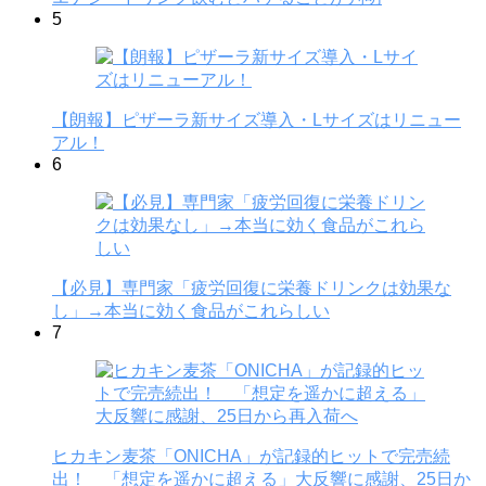
5
【朗報】ピザーラ新サイズ導入・Lサイズはリニュー
アル！
6
【必見】専門家「疲労回復に栄養ドリンクは効果な
し」→本当に効く食品がこれらしい
7
ヒカキン麦茶「ONICHA」が記録的ヒットで完売続
出！ 「想定を遥かに超える」大反響に感謝、25日か