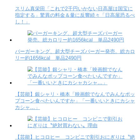
スリム真栄田「これで2千円いかない日高屋は国宝に
指定する」驚異の料金＆量に反響続々「日高屋恐るべ
し！」
バーガーキング、超大型チーズバーガー発売。総カロ
リー約1656kcal 単品2490円
【芸能】銀シャリ・橋本「映画館でなんでみんなポッ
プコーン食べたいんですか」「一番いいときにカシャ
カシャ…」
【芸能】ヒコロヒー コンビニで割引おにぎりは〝絶