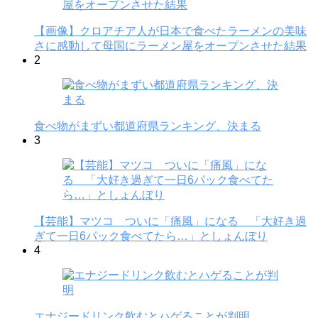
【画像】クロアチア人が日本で食べたラーメンの美味
さに感動して母国にラーメン屋をオープンさせた結果
2
食べ物がまずい都道府県ランキング、決まる
3
【芸能】マツコ ついに「痛風」になる 「大好き過
ぎて一日6パック食べてたら…」としょんぼり
4
エナジードリンク飲むとハゲることが判明