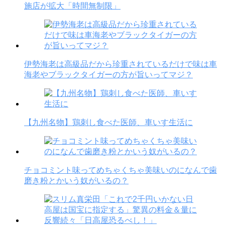
施店が拡大「時間無制限」
伊勢海老は高級品だから珍重されているだけで味は車
海老やブラックタイガーの方が旨いってマジ？
【九州名物】鶏刺し食べた医師、車いす生活に
チョコミント味ってめちゃくちゃ美味いのになんで歯
磨き粉とかいう奴がいるの？