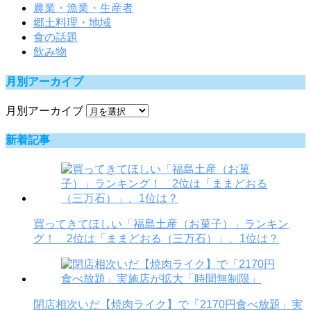
農業・漁業・生産者
郷土料理・地域
食の話題
飲み物
月別アーカイブ
月別アーカイブ
新着記事
買ってきてほしい「福島土産（お菓子）」ランキン
グ！ 2位は「ままどおる（三万石）」、1位は？
閉店相次いだ【焼肉ライク】で「2170円食べ放題」実