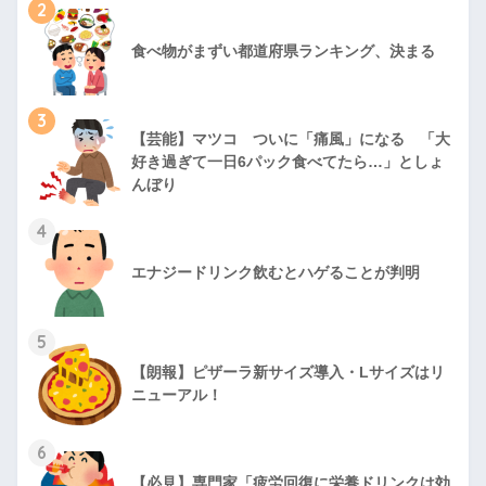
2
食べ物がまずい都道府県ランキング、決まる
3
【芸能】マツコ ついに「痛風」になる 「大
好き過ぎて一日6パック食べてたら…」としょ
んぼり
4
エナジードリンク飲むとハゲることが判明
5
【朗報】ピザーラ新サイズ導入・Lサイズはリ
ニューアル！
6
【必見】専門家「疲労回復に栄養ドリンクは効