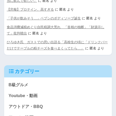
当に飲んで欲しい」
に
匿名
より
【悲報】プロテイン、高すぎる
に
匿名
より
「子供が飲みそう…」ペプシのボディソープ誕生
に
匿名
より
食品消費減税めぐり自民税調大荒れ 「首相の独断」「財源示し
て」批判噴出
に
匿名
より
ひろゆき氏 ガストでの思い出語る「高校生の頃に「ドリンクバー
だけでテーブルの粉チーズを食べまくってたら…」
に
匿名
より
カテゴリー
B級グルメ
Youtube・動画
アウトドア・BBQ