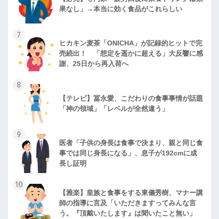
果なし」→本当に効く食品がこれらしい
7
ヒカキン麦茶「ONICHA」が記録的ヒットで完
売続出！ 「想定を遥かに超える」大反響に感
謝、25日から再入荷へ
8
【テレビ】冨永愛、こだわりの食事事情が話題
「神の領域」「レベルが全然違う」
9
医者「子供の身長は食事で決まり、親と同じ食
事では同じ身長になる」、息子が192cmに成
長し証明
10
【雅楽】皇族と食事をする東儀秀樹、マナー講
師の指導に言及「いただきますってみんな言
う。『頂戴いたします』は聞いたこと無い」