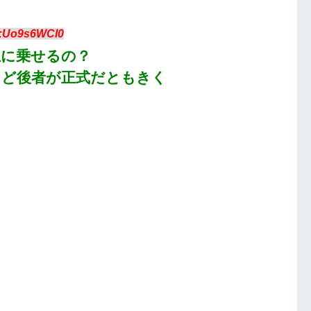
D:Uo9s6WCl0
上に乗せるの？
けど後者が正式だともきく