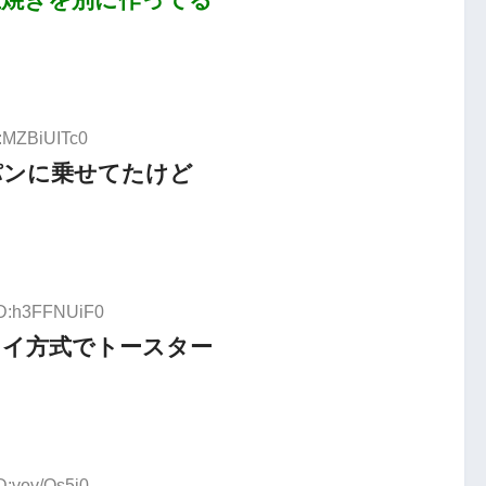
D:MZBiUITc0
パンに乗せてたけど
ID:h3FFNUiF0
タイ方式でトースター
D:vov/Qs5i0