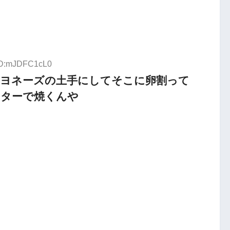
 ID:mJDFC1cL0
マヨネーズの土手にしてそこに卵割って
スターで焼くんや