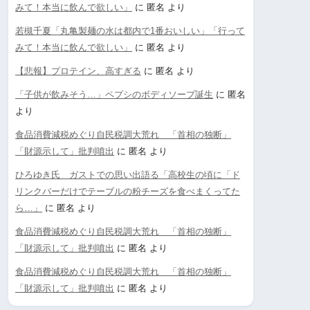
みて！本当に飲んで欲しい」
に
匿名
より
若槻千夏「丸亀製麺の水は都内で1番おいしい」「行って
みて！本当に飲んで欲しい」
に
匿名
より
【悲報】プロテイン、高すぎる
に
匿名
より
「子供が飲みそう…」ペプシのボディソープ誕生
に
匿名
より
食品消費減税めぐり自民税調大荒れ 「首相の独断」
「財源示して」批判噴出
に
匿名
より
ひろゆき氏 ガストでの思い出語る「高校生の頃に「ド
リンクバーだけでテーブルの粉チーズを食べまくってた
ら…」
に
匿名
より
食品消費減税めぐり自民税調大荒れ 「首相の独断」
「財源示して」批判噴出
に
匿名
より
食品消費減税めぐり自民税調大荒れ 「首相の独断」
「財源示して」批判噴出
に
匿名
より