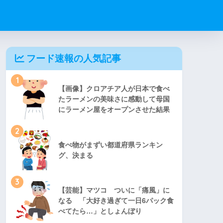
フード速報の人気記事
1
【画像】クロアチア人が日本で食べ
たラーメンの美味さに感動して母国
にラーメン屋をオープンさせた結果
2
食べ物がまずい都道府県ランキン
グ、決まる
3
【芸能】マツコ ついに「痛風」に
なる 「大好き過ぎて一日6パック食
べてたら…」としょんぼり