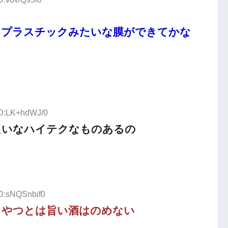
にプラスチックみたいな膜ができてかな
ID:LK+hdWJ/0
たいなハイテクなものあるの
ID:sNQSnbif0
うやつとは旨い酒はのめない