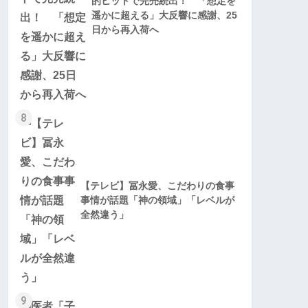
的ヒットで完売続出！ 「想定を
遥かに超える」大反響に感謝、25
日から再入荷へ
8
【テレビ】冨永愛、こだわりの食事
事情が話題「神の領域」「レベルが
全然違う」
9