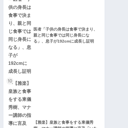
医者「子供の身長は食事で決まり、
親と同じ食事では同じ身長にな
る」、息子が192cmに成長し証明
10
【雅楽】皇族と食事をする東儀秀