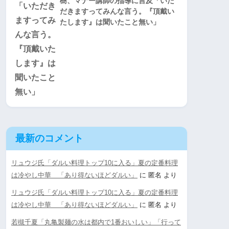
樹、マナー講師の指導に言及「いた
だきますってみんな言う。『頂戴い
たします』は聞いたこと無い」
最新のコメント
リュウジ氏「ダルい料理トップ10に入る」夏の定番料理
は冷やし中華 「あり得ないほどダルい」
に
匿名
より
リュウジ氏「ダルい料理トップ10に入る」夏の定番料理
は冷やし中華 「あり得ないほどダルい」
に
匿名
より
若槻千夏「丸亀製麺の水は都内で1番おいしい」「行って