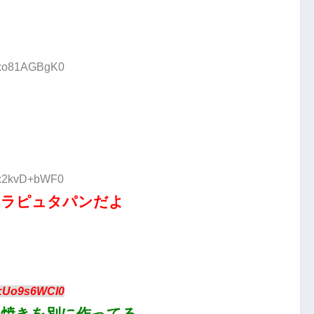
ID:o81AGBgK0
ID:2kvD+bWF0
ゃラピュタパンだよ
D:Uo9s6WCl0
玉焼きを別に作ってる