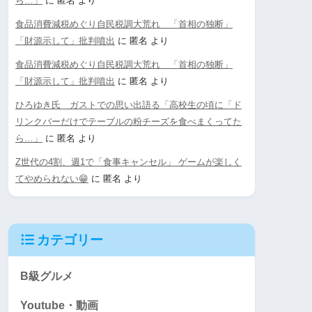
ら…」
に
匿名
より
食品消費減税めぐり自民税調大荒れ 「首相の独断」
「財源示して」批判噴出
に
匿名
より
食品消費減税めぐり自民税調大荒れ 「首相の独断」
「財源示して」批判噴出
に
匿名
より
ひろゆき氏 ガストでの思い出語る「高校生の頃に「ド
リンクバーだけでテーブルの粉チーズを食べまくってた
ら…」
に
匿名
より
Z世代の4割、週1で「食事キャンセル」 ゲームが楽しく
てやめられない😁
に
匿名
より
カテゴリー
B級グルメ
Youtube・動画