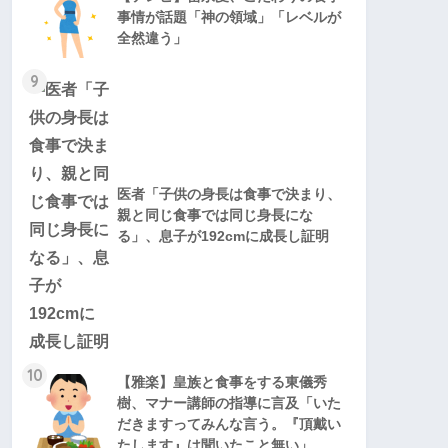
事情が話題「神の領域」「レベルが
全然違う」
9
医者「子供の身長は食事で決まり、
親と同じ食事では同じ身長にな
る」、息子が192cmに成長し証明
10
【雅楽】皇族と食事をする東儀秀
樹、マナー講師の指導に言及「いた
だきますってみんな言う。『頂戴い
たします』は聞いたこと無い」