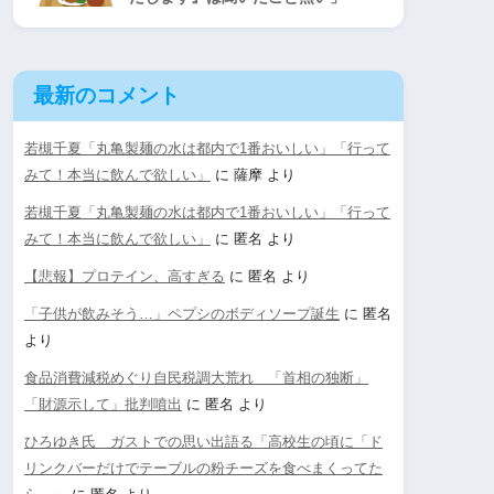
最新のコメント
若槻千夏「丸亀製麺の水は都内で1番おいしい」「行って
みて！本当に飲んで欲しい」
に
薩摩
より
若槻千夏「丸亀製麺の水は都内で1番おいしい」「行って
みて！本当に飲んで欲しい」
に
匿名
より
【悲報】プロテイン、高すぎる
に
匿名
より
「子供が飲みそう…」ペプシのボディソープ誕生
に
匿名
より
食品消費減税めぐり自民税調大荒れ 「首相の独断」
「財源示して」批判噴出
に
匿名
より
ひろゆき氏 ガストでの思い出語る「高校生の頃に「ド
リンクバーだけでテーブルの粉チーズを食べまくってた