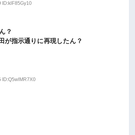
9 ID:klF85Gy10
ん？
田が指示通りに再現したん？
35 ID:Q5wlMR7X0