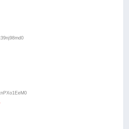
D:39nj98md0
ID:nPXo1EeM0
い