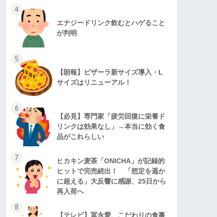
4
エナジードリンク飲むとハゲること
が判明
5
【朗報】ピザーラ新サイズ導入・L
サイズはリニューアル！
6
【必見】専門家「疲労回復に栄養ド
リンクは効果なし」→本当に効く食
品がこれらしい
7
ヒカキン麦茶「ONICHA」が記録的
ヒットで完売続出！ 「想定を遥か
に超える」大反響に感謝、25日から
再入荷へ
8
【テレビ】冨永愛、こだわりの食事