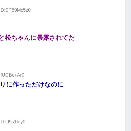
5 ID:SP50Mc5z0
と松ちゃんに暴露されてた
D:fUCBc+Ar0
通りに作っただけなのに
ID:LI5s1hiy0