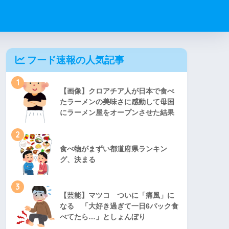
フード速報の人気記事
1
【画像】クロアチア人が日本で食べ
たラーメンの美味さに感動して母国
にラーメン屋をオープンさせた結果
2
食べ物がまずい都道府県ランキン
グ、決まる
3
【芸能】マツコ ついに「痛風」に
なる 「大好き過ぎて一日6パック食
べてたら…」としょんぼり