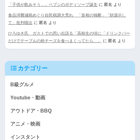
「子供が飲みそう…」ペプシのボディソープ誕生
に
匿名
より
食品消費減税めぐり自民税調大荒れ 「首相の独断」「財源示し
て」批判噴出
に
匿名
より
ひろゆき氏 ガストでの思い出語る「高校生の頃に「ドリンクバー
だけでテーブルの粉チーズを食べまくってたら…」
に
匿名
より
カテゴリー
B級グルメ
Youtube・動画
アウトドア・BBQ
アニメ・映画
インスタント