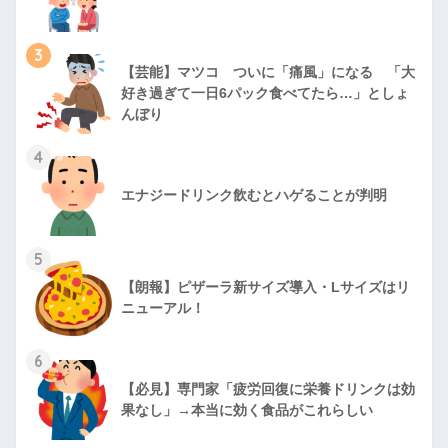
3
【芸能】マツコ ついに「痛風」になる 「大
好き過ぎて一日6パック食べてたら…」としょ
んぼり
4
エナジードリンク飲むとハゲることが判明
5
【朗報】ピザーラ新サイズ導入・Lサイズはリ
ニューアル！
6
【必見】専門家「疲労回復に栄養ドリンクは効
果なし」→本当に効く食品がこれらしい