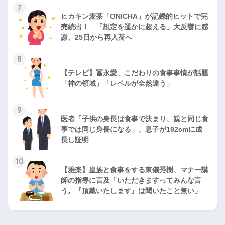
7
ヒカキン麦茶「ONICHA」が記録的ヒットで完
売続出！ 「想定を遥かに超える」大反響に感
謝、25日から再入荷へ
8
【テレビ】冨永愛、こだわりの食事事情が話題
「神の領域」「レベルが全然違う」
9
医者「子供の身長は食事で決まり、親と同じ食
事では同じ身長になる」、息子が192cmに成
長し証明
10
【雅楽】皇族と食事をする東儀秀樹、マナー講
師の指導に言及「いただきますってみんな言
う。『頂戴いたします』は聞いたこと無い」