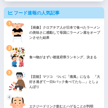
フード速報の人気記事
1
【画像】クロアチア人が日本で食べたラーメン
の美味さに感動して母国にラーメン屋をオープ
ンさせた結果
2
食べ物がまずい都道府県ランキング、決まる
3
【芸能】マツコ ついに「痛風」になる 「大
好き過ぎて一日6パック食べてたら…」としょ
んぼり
4
エナジードリンク飲むとハゲることが判明