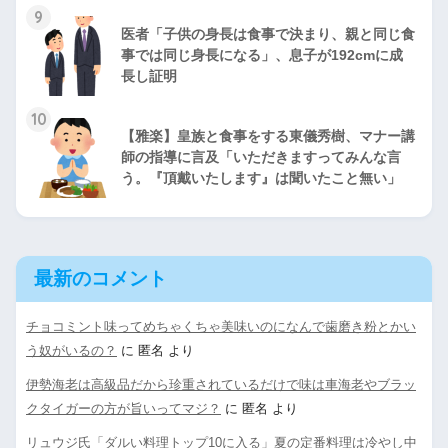
9
医者「子供の身長は食事で決まり、親と同じ食
事では同じ身長になる」、息子が192cmに成
長し証明
10
【雅楽】皇族と食事をする東儀秀樹、マナー講
師の指導に言及「いただきますってみんな言
う。『頂戴いたします』は聞いたこと無い」
最新のコメント
チョコミント味ってめちゃくちゃ美味いのになんで歯磨き粉とかい
う奴がいるの？
に
匿名
より
伊勢海老は高級品だから珍重されているだけで味は車海老やブラッ
クタイガーの方が旨いってマジ？
に
匿名
より
リュウジ氏「ダルい料理トップ10に入る」夏の定番料理は冷やし中