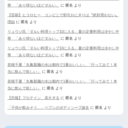
華 「あり得ないほどダルい」
に
匿名
より
【芸能】ヒコロヒー コンビニで割引おにぎりは〝絶対買わない〟
理由
に
匿名
より
リュウジ氏「ダルい料理トップ10に入る」夏の定番料理は冷やし中
華 「あり得ないほどダルい」
に
匿名
より
リュウジ氏「ダルい料理トップ10に入る」夏の定番料理は冷やし中
華 「あり得ないほどダルい」
に
匿名
より
若槻千夏「丸亀製麺の水は都内で1番おいしい」「行ってみて！本
当に飲んで欲しい」
に
匿名
より
若槻千夏「丸亀製麺の水は都内で1番おいしい」「行ってみて！本
当に飲んで欲しい」
に
匿名
より
【悲報】プロテイン、高すぎる
に
匿名
より
「子供が飲みそう…」ペプシのボディソープ誕生
に
匿名
より