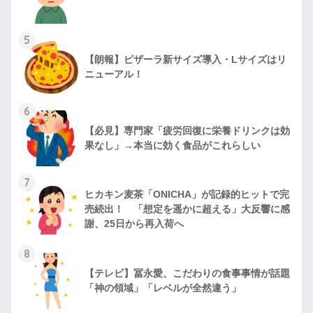
5
【朗報】ピザーラ新サイズ導入・Lサイズはリ
ニューアル！
6
【必見】専門家「疲労回復に栄養ドリンクは効
果なし」→本当に効く食品がこれらしい
7
ヒカキン麦茶「ONICHA」が記録的ヒットで完
売続出！ 「想定を遥かに超える」大反響に感
謝、25日から再入荷へ
8
【テレビ】冨永愛、こだわりの食事事情が話題
「神の領域」「レベルが全然違う」