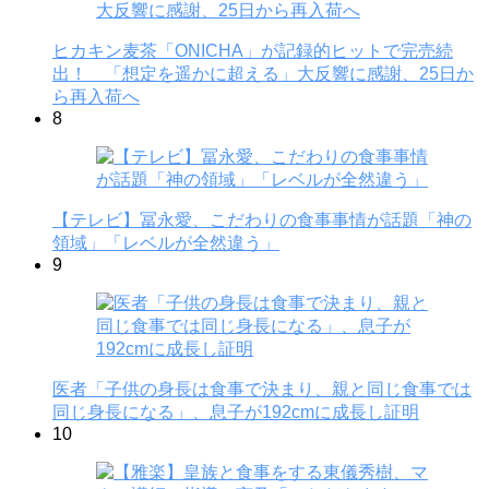
ヒカキン麦茶「ONICHA」が記録的ヒットで完売続
出！ 「想定を遥かに超える」大反響に感謝、25日か
ら再入荷へ
8
【テレビ】冨永愛、こだわりの食事事情が話題「神の
領域」「レベルが全然違う」
9
医者「子供の身長は食事で決まり、親と同じ食事では
同じ身長になる」、息子が192cmに成長し証明
10