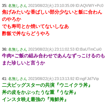
35:
名無しさん
2023/08/22(火) 23:10:35.09 ID:AQVWY+Pc0
焦げみたいな香ばしい部分少ないと飯に合わん
のやろか
でも寿司とか焼いてないしなあ
酢飯で丼ならどうやろ
36:
名無しさん
2023/08/22(火) 23:11:02.53 ID:BaUTmCui0
牛肉×ご飯の組み合わせであんなずっこけるのも
また珍しいと言うか
41:
名無しさん
2023/08/22(火) 23:13:13.92 ID:ngFJd7Vip
二大ビッグスターの共演『ウニイクラ丼』
丼の皮をかぶったうな重『うな丼』
インスタ映え最強の『海鮮丼』