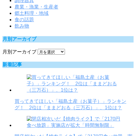
調理器具
農業・漁業・生産者
郷土料理・地域
食の話題
飲み物
月別アーカイブ
月別アーカイブ
新着記事
買ってきてほしい「福島土産（お菓子）」ランキン
グ！ 2位は「ままどおる（三万石）」、1位は？