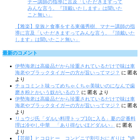
【雅楽】皇族と食事をする東儀秀樹、マナー講師の指
導に言及「いただきますってみんな言う。『頂戴いた
します』は聞いたこと無い」
最新のコメント
伊勢海老は高級品だから珍重されているだけで味は車
海老やブラックタイガーの方が旨いってマジ？
に
匿名
より
チョコミント味ってめちゃくちゃ美味いのになんで歯
磨き粉とかいう奴がいるの？
に
匿名
より
伊勢海老は高級品だから珍重されているだけで味は車
海老やブラックタイガーの方が旨いってマジ？
に
匿名
より
リュウジ氏「ダルい料理トップ10に入る」夏の定番料
理は冷やし中華 「あり得ないほどダルい」
に
匿名
より
【芸能】ヒコロヒー コンビニで割引おにぎりは〝絶