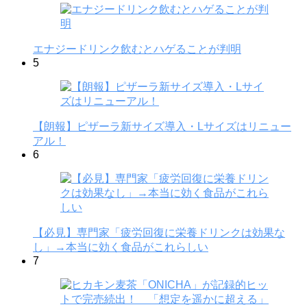
エナジードリンク飲むとハゲることが判明
5
【朗報】ピザーラ新サイズ導入・Lサイズはリニュー
アル！
6
【必見】専門家「疲労回復に栄養ドリンクは効果な
し」→本当に効く食品がこれらしい
7