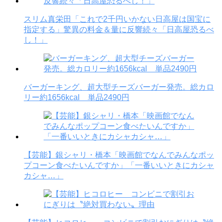
スリム真栄田「これで2千円いかない日高屋は国宝に
指定する」驚異の料金＆量に反響続々「日高屋恐るべ
し！」
バーガーキング、超大型チーズバーガー発売。総カロ
リー約1656kcal 単品2490円
【芸能】銀シャリ・橋本「映画館でなんでみんなポッ
プコーン食べたいんですか」「一番いいときにカシャ
カシャ…」