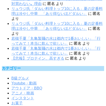
対買わない〟理由
に
匿名
より
リュウジ氏「ダルい料理トップ10に入る」夏の定番料
理は冷やし中華 「あり得ないほどダルい」
に
匿名
より
リュウジ氏「ダルい料理トップ10に入る」夏の定番料
理は冷やし中華 「あり得ないほどダルい」
に
匿名
より
若槻千夏「丸亀製麺の水は都内で1番おいしい」「行
ってみて！本当に飲んで欲しい」
に
匿名
より
若槻千夏「丸亀製麺の水は都内で1番おいしい」「行
ってみて！本当に飲んで欲しい」
に
匿名
より
【悲報】プロテイン、高すぎる
に
匿名
より
カテゴリー
B級グルメ
Youtube・動画
アウトドア・BBQ
アニメ・映画
インスタント
お菓子