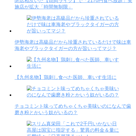
閉店相次いだ【焼肉ライク】で「2170円食べ放題」実
施店が拡大「時間無制限」
伊勢海老は高級品だから珍重されているだけで味は車
海老やブラックタイガーの方が旨いってマジ？
【九州名物】鶏刺し食べた医師、車いす生活に
チョコミント味ってめちゃくちゃ美味いのになんで歯
磨き粉とかいう奴がいるの？