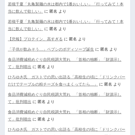
若槻千夏「丸亀製麺の水は都内で1番おいしい」「行ってみて！本
当に飲んで欲しい」
に
匿名
より
若槻千夏「丸亀製麺の水は都内で1番おいしい」「行ってみて！本
当に飲んで欲しい」
に
匿名
より
【悲報】プロテイン、高すぎる
に
匿名
より
「子供が飲みそう…」ペプシのボディソープ誕生
に
匿名
より
食品消費減税めぐり自民税調大荒れ 「首相の独断」「財源示し
て」批判噴出
に
匿名
より
ひろゆき氏 ガストでの思い出語る「高校生の頃に「ドリンクバー
だけでテーブルの粉チーズを食べまくってたら…」
に
匿名
より
食品消費減税めぐり自民税調大荒れ 「首相の独断」「財源示し
て」批判噴出
に
匿名
より
食品消費減税めぐり自民税調大荒れ 「首相の独断」「財源示し
て」批判噴出
に
匿名
より
ひろゆき氏 ガストでの思い出語る「高校生の頃に「ドリンクバー