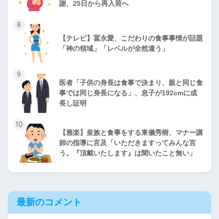
謝、25日から再入荷へ
8
【テレビ】冨永愛、こだわりの食事事情が話題
「神の領域」「レベルが全然違う」
9
医者「子供の身長は食事で決まり、親と同じ食
事では同じ身長になる」、息子が192cmに成
長し証明
10
【雅楽】皇族と食事をする東儀秀樹、マナー講
師の指導に言及「いただきますってみんな言
う。『頂戴いたします』は聞いたこと無い」
最新のコメント