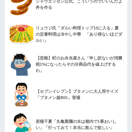
シャウエッセン公式、こういうのでいいんだよ
丼を作る
リュウジ氏「ダルい料理トップ10に入る」夏
の定番料理は冷やし中華 「あり得ないほどダ
ルい」
【悲報】町のお弁当屋さん「申し訳ないが消費
税1%になったらその分商品代を値上げする
わ」
【セブンイレブン】ブタメンに大人用サイズ
「ブタメン超BIG」登場
若槻千夏「丸亀製麺の水は都内で1番おいし
い」「行ってみて！本当に飲んで欲しい」