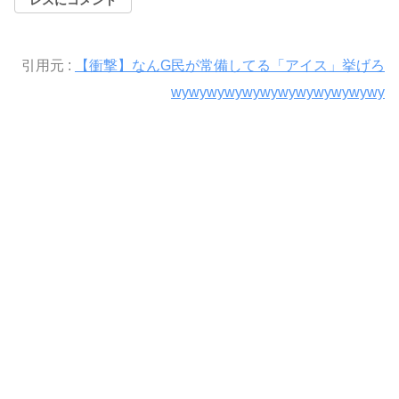
引用元 :
【衝撃】なんG民が常備してる「アイス」挙げろ
wywywywywywywywywywywywy