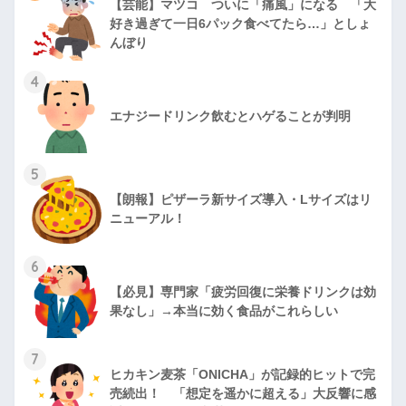
【芸能】マツコ ついに「痛風」になる 「大
好き過ぎて一日6パック食べてたら…」としょ
んぼり
4
エナジードリンク飲むとハゲることが判明
5
【朗報】ピザーラ新サイズ導入・Lサイズはリ
ニューアル！
6
【必見】専門家「疲労回復に栄養ドリンクは効
果なし」→本当に効く食品がこれらしい
7
ヒカキン麦茶「ONICHA」が記録的ヒットで完
売続出！ 「想定を遥かに超える」大反響に感