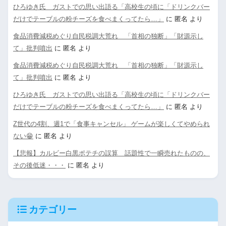
ひろゆき氏 ガストでの思い出語る「高校生の頃に「ドリンクバー
だけでテーブルの粉チーズを食べまくってたら…」
に
匿名
より
食品消費減税めぐり自民税調大荒れ 「首相の独断」「財源示し
て」批判噴出
に
匿名
より
食品消費減税めぐり自民税調大荒れ 「首相の独断」「財源示し
て」批判噴出
に
匿名
より
ひろゆき氏 ガストでの思い出語る「高校生の頃に「ドリンクバー
だけでテーブルの粉チーズを食べまくってたら…」
に
匿名
より
Z世代の4割、週1で「食事キャンセル」 ゲームが楽しくてやめられ
ない😁
に
匿名
より
【悲報】カルビー白黒ポテチの誤算 話題性で一瞬売れたものの、
その後低迷・・・
に
匿名
より
カテゴリー