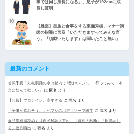
事では同じ身長になる」、息子が192cmに成
長し証明
10
【雅楽】皇族と食事をする東儀秀樹、マナー講
師の指導に言及「いただきますってみんな言
う。『頂戴いたします』は聞いたこと無い」
最新のコメント
若槻千夏「丸亀製麺の水は都内で1番おいしい」「行ってみて！本
当に飲んで欲しい」
に
匿名
より
【悲報】プロテイン、高すぎる
に
匿名
より
「子供が飲みそう…」ペプシのボディソープ誕生
に
匿名
より
食品消費減税めぐり自民税調大荒れ 「首相の独断」「財源示し
て」批判噴出
に
匿名
より