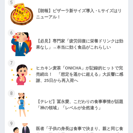
5
【朗報】ピザーラ新サイズ導入・Lサイズはリ
ニューアル！
6
【必見】専門家「疲労回復に栄養ドリンクは効
果なし」→本当に効く食品がこれらしい
7
ヒカキン麦茶「ONICHA」が記録的ヒットで完
売続出！ 「想定を遥かに超える」大反響に感
謝、25日から再入荷へ
8
【テレビ】冨永愛、こだわりの食事事情が話題
「神の領域」「レベルが全然違う」
9
医者「子供の身長は食事で決まり、親と同じ食