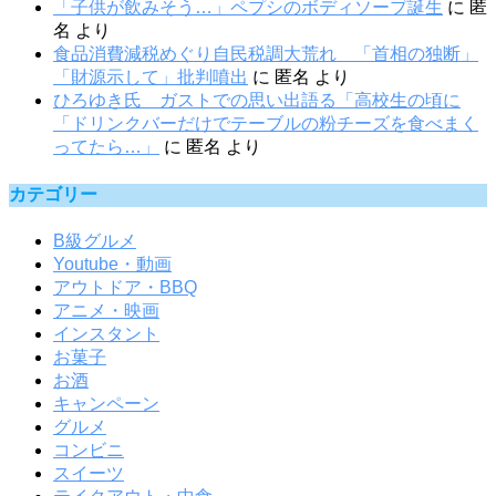
「子供が飲みそう…」ペプシのボディソープ誕生
に
匿
名
より
食品消費減税めぐり自民税調大荒れ 「首相の独断」
「財源示して」批判噴出
に
匿名
より
ひろゆき氏 ガストでの思い出語る「高校生の頃に
「ドリンクバーだけでテーブルの粉チーズを食べまく
ってたら…」
に
匿名
より
カテゴリー
B級グルメ
Youtube・動画
アウトドア・BBQ
アニメ・映画
インスタント
お菓子
お酒
キャンペーン
グルメ
コンビニ
スイーツ