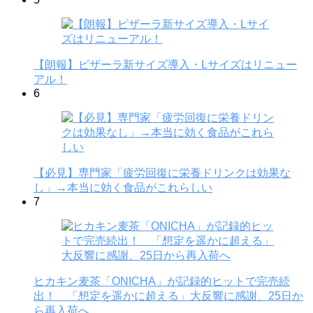
【朗報】ピザーラ新サイズ導入・Lサイズはリニュー
アル！
6
【必見】専門家「疲労回復に栄養ドリンクは効果な
し」→本当に効く食品がこれらしい
7
ヒカキン麦茶「ONICHA」が記録的ヒットで完売続
出！ 「想定を遥かに超える」大反響に感謝、25日か
ら再入荷へ