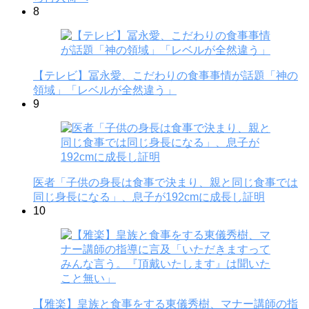
8
【テレビ】冨永愛、こだわりの食事事情が話題「神の
領域」「レベルが全然違う」
9
医者「子供の身長は食事で決まり、親と同じ食事では
同じ身長になる」、息子が192cmに成長し証明
10
【雅楽】皇族と食事をする東儀秀樹、マナー講師の指