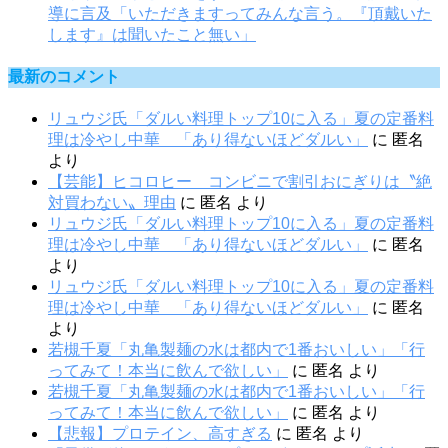
導に言及「いただきますってみんな言う。『頂戴いた
します』は聞いたこと無い」
最新のコメント
リュウジ氏「ダルい料理トップ10に入る」夏の定番料
理は冷やし中華 「あり得ないほどダルい」
に
匿名
より
【芸能】ヒコロヒー コンビニで割引おにぎりは〝絶
対買わない〟理由
に
匿名
より
リュウジ氏「ダルい料理トップ10に入る」夏の定番料
理は冷やし中華 「あり得ないほどダルい」
に
匿名
より
リュウジ氏「ダルい料理トップ10に入る」夏の定番料
理は冷やし中華 「あり得ないほどダルい」
に
匿名
より
若槻千夏「丸亀製麺の水は都内で1番おいしい」「行
ってみて！本当に飲んで欲しい」
に
匿名
より
若槻千夏「丸亀製麺の水は都内で1番おいしい」「行
ってみて！本当に飲んで欲しい」
に
匿名
より
【悲報】プロテイン、高すぎる
に
匿名
より