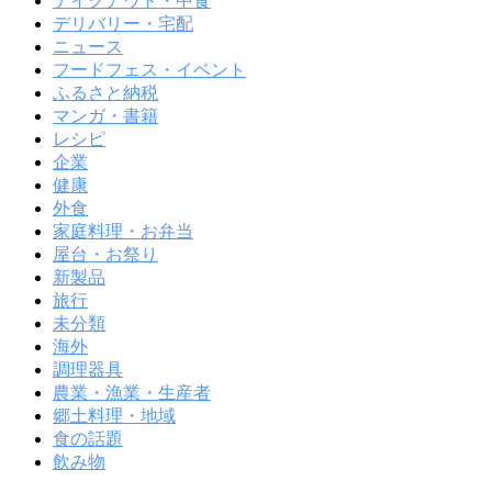
テイクアウト・中食
デリバリー・宅配
ニュース
フードフェス・イベント
ふるさと納税
マンガ・書籍
レシピ
企業
健康
外食
家庭料理・お弁当
屋台・お祭り
新製品
旅行
未分類
海外
調理器具
農業・漁業・生産者
郷土料理・地域
食の話題
飲み物