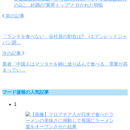
の1に…好調の“業界トップ”と分かれた明暗
前の記事
「ランチを食べない」会社員の割合は? (エデンレッドジャ
パン調…
次の記事
業者「中国人はマツタケを鍋に放り込んで食べる。需要が高
まってい…
フード速報の人気記事
1