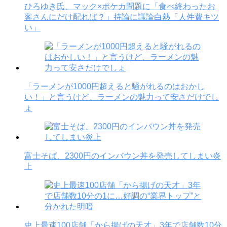
ひろゆき氏、マック×ポケカ問題に「食べ終わったお
客さんにだけ配れば？」持論に議論白熱「人件費キツ
い」
「ラーメンが1000円超えると騒がれるのはおかし
い！」と言うけど、ラーメンの魅力って安さだけでし
ょ
富士そば、2300円のインバウン丼を発売してしまい炎
上
史上最速100店舗「から揚げの天才」3年で店舗数10分