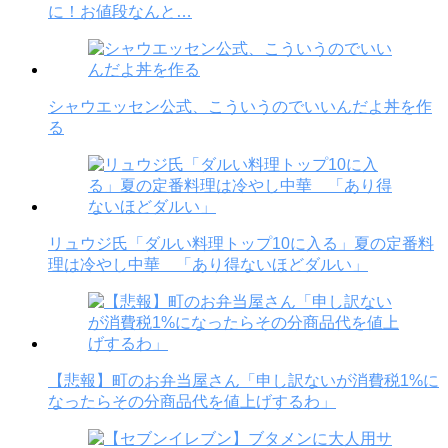
に！お値段なんと…
シャウエッセン公式、こういうのでいいんだよ丼を作
る
リュウジ氏「ダルい料理トップ10に入る」夏の定番料
理は冷やし中華 「あり得ないほどダルい」
【悲報】町のお弁当屋さん「申し訳ないが消費税1%に
なったらその分商品代を値上げするわ」