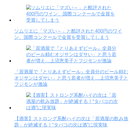
ソムリエに「マズい～」と酷評された400円のワイ
ン、国際コンクールで金賞を受賞してしまう
「居酒屋で『とりあえずビール』全員分のビール頼む
オジサンはダサい」と思う若者が増え…上沼恵美子と
フジモンが激論
【酒害】ストロング系酎ハイの次は「居酒屋の飲み放
題」が絶滅する！“タバコの次は酒”に現実味