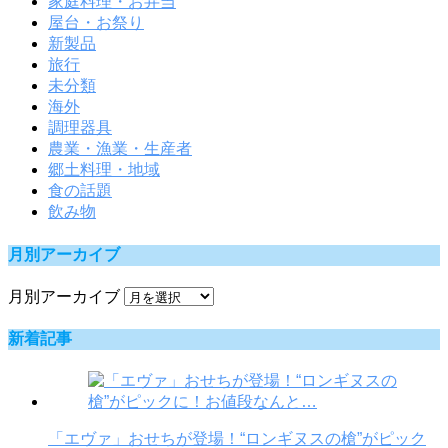
家庭料理・お弁当
屋台・お祭り
新製品
旅行
未分類
海外
調理器具
農業・漁業・生産者
郷土料理・地域
食の話題
飲み物
月別アーカイブ
月別アーカイブ
新着記事
「エヴァ」おせちが登場！“ロンギヌスの槍”がピック