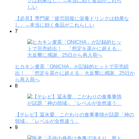
【必見】専門家「疲労回復に栄養ドリンクは効果な
し」→本当に効く食品がこれらしい
7
ヒカキン麦茶「ONICHA」が記録的ヒットで完売続
出！ 「想定を遥かに超える」大反響に感謝、25日か
ら再入荷へ
8
【テレビ】冨永愛、こだわりの食事事情が話題「神の
領域」「レベルが全然違う」
9