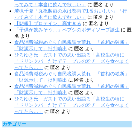
ってみて！本当に飲んで欲しい」
に
匿名
より
若槻千夏「丸亀製麺の水は都内で1番おいしい」「行
ってみて！本当に飲んで欲しい」
に
匿名
より
【悲報】プロテイン、高すぎる
に
匿名
より
「子供が飲みそう…」ペプシのボディソープ誕生
に
匿
名
より
食品消費減税めぐり自民税調大荒れ 「首相の独断」
「財源示して」批判噴出
に
匿名
より
ひろゆき氏 ガストでの思い出語る「高校生の頃に
「ドリンクバーだけでテーブルの粉チーズを食べまく
ってたら…」
に
匿名
より
食品消費減税めぐり自民税調大荒れ 「首相の独断」
「財源示して」批判噴出
に
匿名
より
食品消費減税めぐり自民税調大荒れ 「首相の独断」
「財源示して」批判噴出
に
匿名
より
ひろゆき氏 ガストでの思い出語る「高校生の頃に
「ドリンクバーだけでテーブルの粉チーズを食べまく
ってたら…」
に
匿名
より
カテゴリー