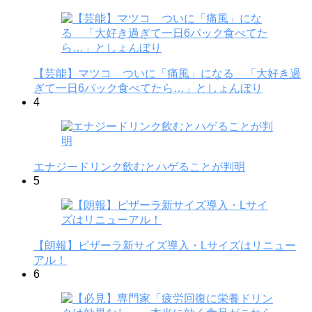
【芸能】マツコ ついに「痛風」になる 「大好き過
ぎて一日6パック食べてたら…」としょんぼり
4
エナジードリンク飲むとハゲることが判明
5
【朗報】ピザーラ新サイズ導入・Lサイズはリニュー
アル！
6