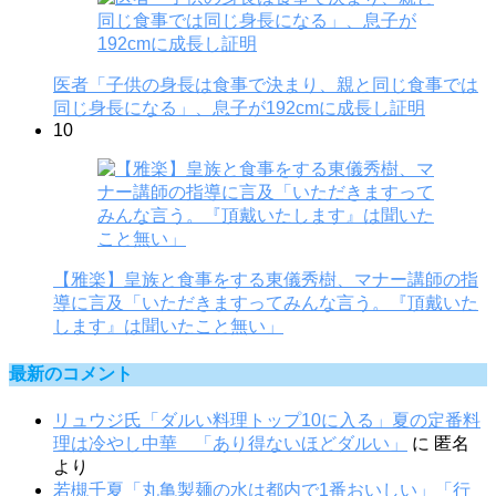
医者「子供の身長は食事で決まり、親と同じ食事では
同じ身長になる」、息子が192cmに成長し証明
10
【雅楽】皇族と食事をする東儀秀樹、マナー講師の指
導に言及「いただきますってみんな言う。『頂戴いた
します』は聞いたこと無い」
最新のコメント
リュウジ氏「ダルい料理トップ10に入る」夏の定番料
理は冷やし中華 「あり得ないほどダルい」
に
匿名
より
若槻千夏「丸亀製麺の水は都内で1番おいしい」「行