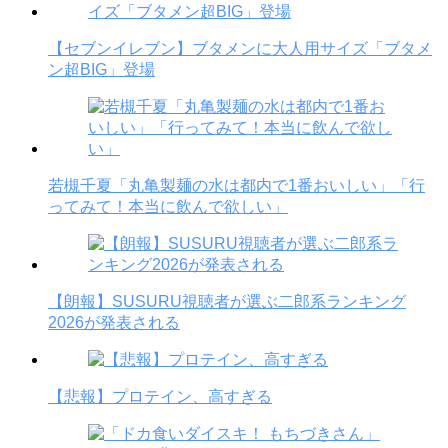
【セブンイレブン】ブタメンに大人用サイズ「ブタメ
ン超BIG」登場
若槻千夏「丸亀製麺の水は都内で1番おいしい」「行
ってみて！本当に飲んで欲しい」
【朗報】SUSURU視聴者が選ぶ二郎系ランキング
2026が発表される
【悲報】プロテイン、高すぎる