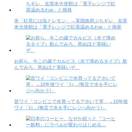
米「紅茶には塩とレモン」→英国政府ぶちギレ、在英
米大使館は「電子レンジで紅茶温めるわw」と挑発
お前ら、今この歳でカルピス（水で薄めるタイプ）飲
んでみろ。死ぬほど美味いぞ。
昔ワイ「コンビニで水買ってるアホいて草」→10年後
ワイ「ｽｯ…(無言で水を手にレジへ向かう)」