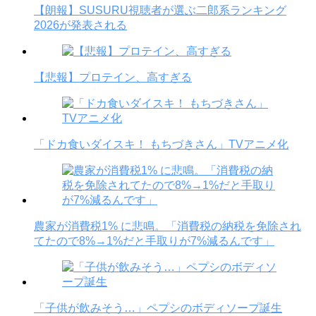
【朗報】SUSURU視聴者が選ぶ二郎系ランキング
2026が発表される
【悲報】プロテイン、高すぎる
「ドカ食いダイスキ！ もちづきさん」TVアニメ化
農家が消費税1% に悲鳴。「消費税の納税を免除され
てたので8%→1%だと手取りが7%減るんです」
「子供が飲みそう…」ペプシのボディソープ誕生