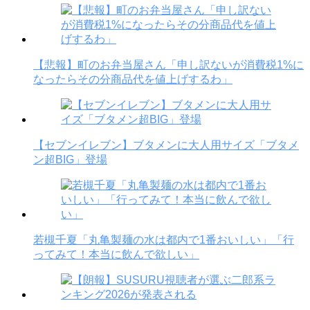
【悲報】町のお弁当屋さん「申し訳ないが消費税1%に
なったらその分商品代を値上げするわ」
【セブンイレブン】ブタメンに大人用サイズ「ブタメ
ン超BIG」登場
若槻千夏「丸亀製麺の水は都内で1番おいしい」「行
ってみて！本当に飲んで欲しい」