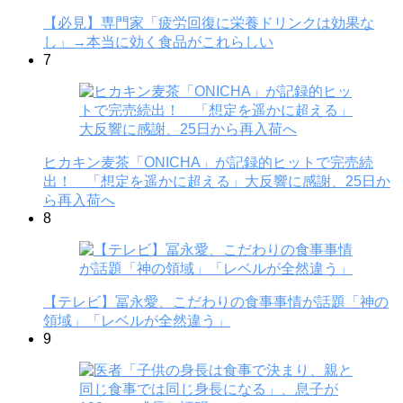
【必見】専門家「疲労回復に栄養ドリンクは効果な
し」→本当に効く食品がこれらしい
7
ヒカキン麦茶「ONICHA」が記録的ヒットで完売続
出！ 「想定を遥かに超える」大反響に感謝、25日か
ら再入荷へ
8
【テレビ】冨永愛、こだわりの食事事情が話題「神の
領域」「レベルが全然違う」
9