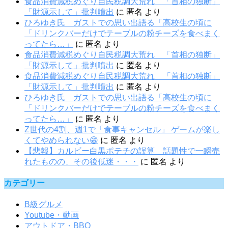
食品消費減税めぐり自民税調大荒れ 「首相の独断」
「財源示して」批判噴出
に
匿名
より
ひろゆき氏 ガストでの思い出語る「高校生の頃に
「ドリンクバーだけでテーブルの粉チーズを食べまく
ってたら…」
に
匿名
より
食品消費減税めぐり自民税調大荒れ 「首相の独断」
「財源示して」批判噴出
に
匿名
より
食品消費減税めぐり自民税調大荒れ 「首相の独断」
「財源示して」批判噴出
に
匿名
より
ひろゆき氏 ガストでの思い出語る「高校生の頃に
「ドリンクバーだけでテーブルの粉チーズを食べまく
ってたら…」
に
匿名
より
Z世代の4割、週1で「食事キャンセル」 ゲームが楽し
くてやめられない😁
に
匿名
より
【悲報】カルビー白黒ポテチの誤算 話題性で一瞬売
れたものの、その後低迷・・・
に
匿名
より
カテゴリー
B級グルメ
Youtube・動画
アウトドア・BBQ