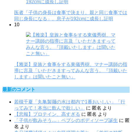
医者「子供の身長は食事で決まり、親と同じ食事では
同じ身長になる」、息子が192cmに成長し証明
10
【雅楽】皇族と食事をする東儀秀樹、マナー講師の指
導に言及「いただきますってみんな言う。『頂戴いた
します』は聞いたこと無い」
最新のコメント
若槻千夏「丸亀製麺の水は都内で1番おいしい」「行
ってみて！本当に飲んで欲しい」
に
匿名
より
【悲報】プロテイン、高すぎる
に
匿名
より
「子供が飲みそう…」ペプシのボディソープ誕生
に
匿
名
より