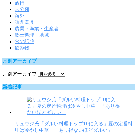
旅行
未分類
海外
調理器具
農業・漁業・生産者
郷土料理・地域
食の話題
飲み物
月別アーカイブ
月別アーカイブ
新着記事
リュウジ氏「ダルい料理トップ10に入る」夏の定番料
理は冷やし中華 「あり得ないほどダルい」