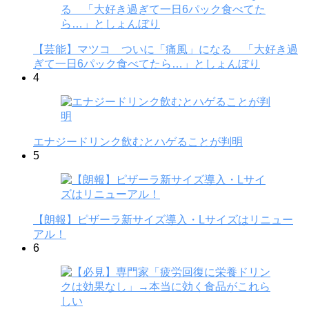
【芸能】マツコ ついに「痛風」になる 「大好き過
ぎて一日6パック食べてたら…」としょんぼり
4
エナジードリンク飲むとハゲることが判明
5
【朗報】ピザーラ新サイズ導入・Lサイズはリニュー
アル！
6