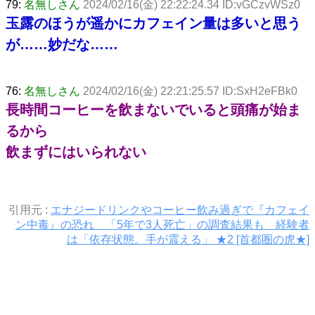
79:
名無しさん
2024/02/16(金) 22:22:24.34 ID:vGCzvWSz0
玉露のほうが遥かにカフェイン量は多いと思う
が……妙だな……
76:
名無しさん
2024/02/16(金) 22:21:25.57 ID:SxH2eFBk0
長時間コーヒーを飲まないでいると頭痛が始ま
るから
飲まずにはいられない
引用元 :
エナジードリンクやコーヒー飲み過ぎで『カフェイ
ン中毒』の恐れ 「5年で3人死亡」の調査結果も 経験者
は「依存状態。手が震える」 ★2 [首都圏の虎★]