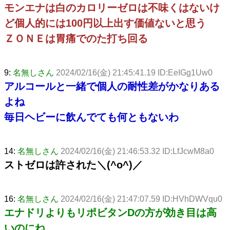
モンエナは白のカロリーゼロは不味くはないけ
ど個人的には100円以上出す価値ないと思う
ＺＯＮＥは胃痛でのた打ち回る
9:
名無しさん
2024/02/16(金) 21:45:41.19 ID:EeIGg1Uw0
アルコールと一緒で個人の耐性差がかなりある
よね
毎日ヘビーに飲んでても何ともないわ
14:
名無しさん
2024/02/16(金) 21:46:53.32 ID:LfJcwM8a0
ストゼロは許された＼(^o^)／
16:
名無しさん
2024/02/16(金) 21:47:07.59 ID:HVhDWVqu0
エナドリよりもリポビタンDの方が効き目は高
いのにね