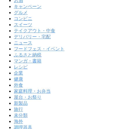
お酒
キャンペーン
グルメ
コンビニ
スイーツ
テイクアウト・中食
デリバリー・宅配
ニュース
フードフェス・イベント
ふるさと納税
マンガ・書籍
レシピ
企業
健康
外食
家庭料理・お弁当
屋台・お祭り
新製品
旅行
未分類
海外
調理器具