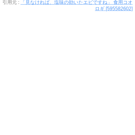
引用元 :
「見なければ、塩味の効いたエビですね」 食用コオ
ロギ [595582602]