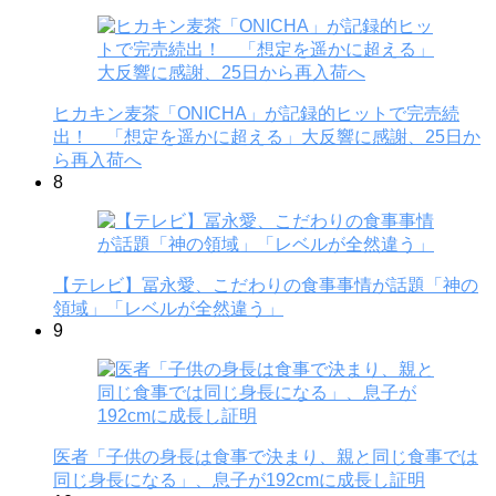
ヒカキン麦茶「ONICHA」が記録的ヒットで完売続
出！ 「想定を遥かに超える」大反響に感謝、25日か
ら再入荷へ
8
【テレビ】冨永愛、こだわりの食事事情が話題「神の
領域」「レベルが全然違う」
9
医者「子供の身長は食事で決まり、親と同じ食事では
同じ身長になる」、息子が192cmに成長し証明