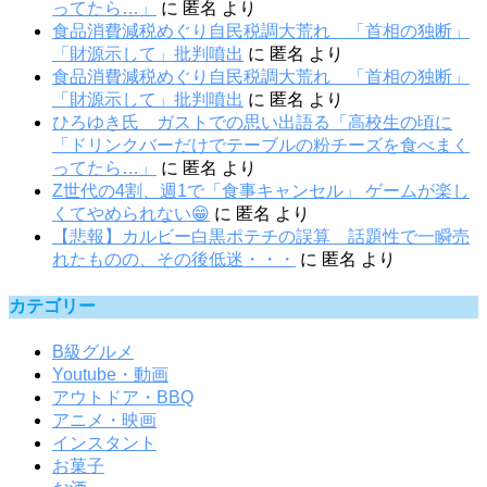
ってたら…」
に
匿名
より
食品消費減税めぐり自民税調大荒れ 「首相の独断」
「財源示して」批判噴出
に
匿名
より
食品消費減税めぐり自民税調大荒れ 「首相の独断」
「財源示して」批判噴出
に
匿名
より
ひろゆき氏 ガストでの思い出語る「高校生の頃に
「ドリンクバーだけでテーブルの粉チーズを食べまく
ってたら…」
に
匿名
より
Z世代の4割、週1で「食事キャンセル」 ゲームが楽し
くてやめられない😁
に
匿名
より
【悲報】カルビー白黒ポテチの誤算 話題性で一瞬売
れたものの、その後低迷・・・
に
匿名
より
カテゴリー
B級グルメ
Youtube・動画
アウトドア・BBQ
アニメ・映画
インスタント
お菓子