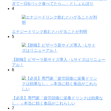
ぎて一日6パック食べてたら…」としょんぼり
4
エナジードリンク飲むとハゲることが判明
5
【朗報】ピザーラ新サイズ導入・Lサイズはリニュー
アル！
6
【必見】専門家「疲労回復に栄養ドリンクは効果な
し」→本当に効く食品がこれらしい
7