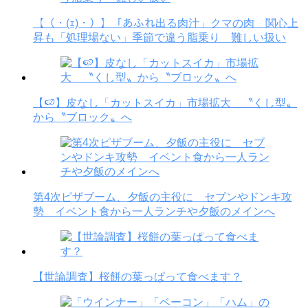
【（・(ｪ)・）】「あふれ出る肉汁」クマの肉 関心上
昇も「処理場ない」季節で違う脂乗り 難しい扱い
【🍉】皮なし「カットスイカ」市場拡大 〝くし型〟
から〝ブロック〟へ
第4次ピザブーム、夕飯の主役に セブンやドンキ攻
勢 イベント食から一人ランチや夕飯のメインへ
【世論調査】桜餅の葉っぱって食べます？