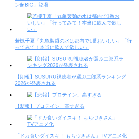
ン超BIG」登場
若槻千夏「丸亀製麺の水は都内で1番おいしい」「行
ってみて！本当に飲んで欲しい」
【朗報】SUSURU視聴者が選ぶ二郎系ランキング
2026が発表される
【悲報】プロテイン、高すぎる
「ドカ食いダイスキ！ もちづきさん」TVアニメ化