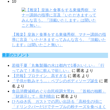
10
【雅楽】皇族と食事をする東儀秀樹、マナー講師の指
導に言及「いただきますってみんな言う。『頂戴いた
します』は聞いたこと無い」
最新のコメント
若槻千夏「丸亀製麺の水は都内で1番おいしい」「行
ってみて！本当に飲んで欲しい」
に
匿名
より
【悲報】プロテイン、高すぎる
に
匿名
より
「子供が飲みそう…」ペプシのボディソープ誕生
に
匿
名
より
食品消費減税めぐり自民税調大荒れ 「首相の独断」
「財源示して」批判噴出
に
匿名
より
ひろゆき氏 ガストでの思い出語る「高校生の頃に
「ドリンクバーだけでテーブルの粉チーズを食べまく