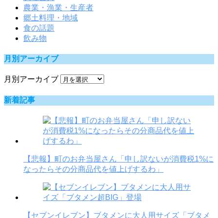
農業・漁業・生産者
郷土料理・地域
食の話題
飲み物
月別アーカイブ
月別アーカイブ
新着記事
【悲報】町のお弁当屋さん「申し訳ないが消費税1%に
なったらその分商品代を値上げするわ」
【セブンイレブン】ブタメンに大人用サイズ「ブタメ