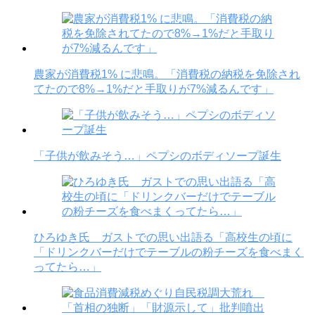
農家が消費税1% に悲鳴。「消費税の納税を免除され
てたので8%→1%だと手取りが7%減るんです」
「子供が飲みそう…」ペプシのボディソープ誕生
ひろゆき氏 ガストでの思い出語る「高校生の頃に
「ドリンクバーだけでテーブルの粉チーズを食べまく
ってたら…」