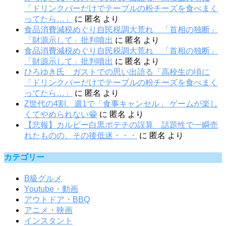
「ドリンクバーだけでテーブルの粉チーズを食べまく
ってたら…」
に
匿名
より
食品消費減税めぐり自民税調大荒れ 「首相の独断」
「財源示して」批判噴出
に
匿名
より
食品消費減税めぐり自民税調大荒れ 「首相の独断」
「財源示して」批判噴出
に
匿名
より
ひろゆき氏 ガストでの思い出語る「高校生の頃に
「ドリンクバーだけでテーブルの粉チーズを食べまく
ってたら…」
に
匿名
より
Z世代の4割、週1で「食事キャンセル」 ゲームが楽し
くてやめられない😁
に
匿名
より
【悲報】カルビー白黒ポテチの誤算 話題性で一瞬売
れたものの、その後低迷・・・
に
匿名
より
カテゴリー
B級グルメ
Youtube・動画
アウトドア・BBQ
アニメ・映画
インスタント