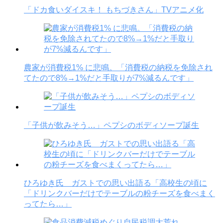
「ドカ食いダイスキ！ もちづきさん」TVアニメ化
農家が消費税1% に悲鳴。「消費税の納税を免除され
てたので8%→1%だと手取りが7%減るんです」
「子供が飲みそう…」ペプシのボディソープ誕生
ひろゆき氏 ガストでの思い出語る「高校生の頃に
「ドリンクバーだけでテーブルの粉チーズを食べまく
ってたら…」