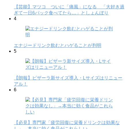
【芸能】マツコ ついに「痛風」になる 「大好き過
ぎて一日6パック食べてたら…」としょんぼり
4
エナジードリンク飲むとハゲることが判明
5
【朗報】ピザーラ新サイズ導入・Lサイズはリニュー
アル！
6
【必見】専門家「疲労回復に栄養ドリンクは効果な
し」→本当に効く食品がこれらしい