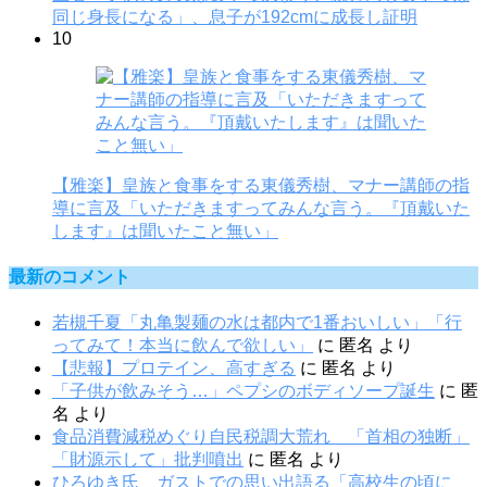
同じ身長になる」、息子が192cmに成長し証明
10
【雅楽】皇族と食事をする東儀秀樹、マナー講師の指
導に言及「いただきますってみんな言う。『頂戴いた
します』は聞いたこと無い」
最新のコメント
若槻千夏「丸亀製麺の水は都内で1番おいしい」「行
ってみて！本当に飲んで欲しい」
に
匿名
より
【悲報】プロテイン、高すぎる
に
匿名
より
「子供が飲みそう…」ペプシのボディソープ誕生
に
匿
名
より
食品消費減税めぐり自民税調大荒れ 「首相の独断」
「財源示して」批判噴出
に
匿名
より
ひろゆき氏 ガストでの思い出語る「高校生の頃に