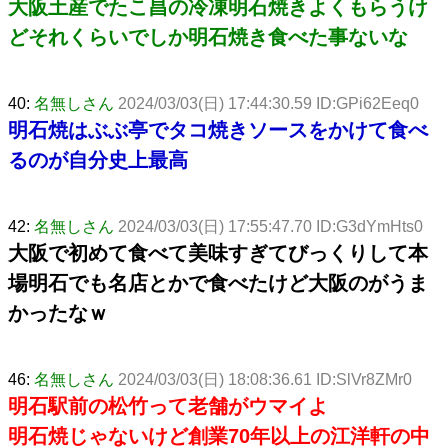
大阪土産でたこ昌の冷凍明石焼きよくもらうけ
どそれくらいでしか明石焼き食べた事ないな
40:
名無しさん
2024/03/03(日) 17:44:30.59 ID:GPi62Eeq0
明石焼はぶぶ亭でタコ焼きソースをかけて食べ
るのが自分史上最高
42:
名無しさん
2024/03/03(日) 17:55:47.70 ID:G3dYmHts0
大阪で初めて食べて美味すぎてびっくりして本
場明石でも名店とかで食べたけど大阪のがうま
かったなｗ
46:
名無しさん
2024/03/03(日) 18:08:36.61 ID:SlVr8ZMr0
明石駅前の松竹って老舗がウマイよ
明石焼じゃないけど創業70年以上の江洋軒の中