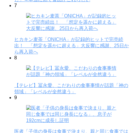
7
ヒカキン麦茶「ONICHA」が記録的ヒットで完売続
出！ 「想定を遥かに超える」大反響に感謝、25日か
ら再入荷へ
8
【テレビ】冨永愛、こだわりの食事事情が話題「神の
領域」「レベルが全然違う」
9
医者「子供の身長は食事で決まり、親と同じ食事では