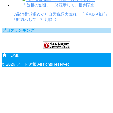
食品消費減税めぐり自民税調大荒れ 「首相の独断」
「財源示して」批判噴出
ブログランキング
HOME
© 2026 フード速報 All rights reserved.