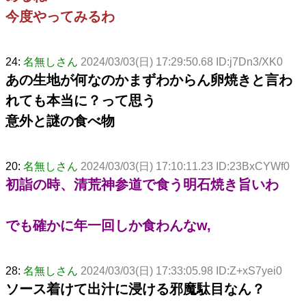
今度やってみるわ
24:
名無しさん
2024/03/03(日) 17:29:50.68 ID:j7Dn3/XK0
あの生地が何なのかまずわからん卵焼きと言わ
れても本当に？って思う
意外と謎の食べ物
20:
名無しさん
2024/03/03(日) 17:10:11.23 ID:23BxCYWf0
初詣の時、清荒神参道で食う明石焼き旨いわ
でも確かに年一回しか食わんなw,
28:
名無しさん
2024/03/03(日) 17:33:05.98 ID:Z+xS7yei0
ソース着けて出汁に浸ける邪魔駄目なん？