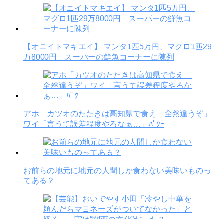
【オニイトマキエイ】 マンタ1匹5万円、マグロ1匹29
万8000円 スーパーの鮮魚コーナーに陳列
アホ「カツオのたたきは高知県で食え 全然違うぞ」
ワイ「言うて誤差程度やろなぁ…」ﾊﾟｸｰ
お前らの地元に地元の人間しか食わない美味いものっ
てある？