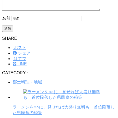
名前
SHARE
ポスト
シェア
はてブ
LINE
CATEGORY :
郷土料理・地域
ラーメンを○○に、見せれば大盛り無料も 首位陥落し
た県民食の秘策