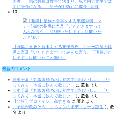
医者「子供の身長は食事で決まり、親と同じ食事では
同じ身長になる」、息子が192cmに成長し証明
10
【雅楽】皇族と食事をする東儀秀樹、マナー講師の指
導に言及「いただきますってみんな言う。『頂戴いた
します』は聞いたこと無い」
最新のコメント
若槻千夏「丸亀製麺の水は都内で1番おいしい」「行
ってみて！本当に飲んで欲しい」
に
匿名
より
若槻千夏「丸亀製麺の水は都内で1番おいしい」「行
ってみて！本当に飲んで欲しい」
に
匿名
より
【悲報】プロテイン、高すぎる
に
匿名
より
「子供が飲みそう…」ペプシのボディソープ誕生
に
匿
名
より