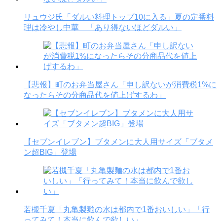
リュウジ氏「ダルい料理トップ10に入る」夏の定番料
理は冷やし中華 「あり得ないほどダルい」
【悲報】町のお弁当屋さん「申し訳ないが消費税1%に
なったらその分商品代を値上げするわ」
【セブンイレブン】ブタメンに大人用サイズ「ブタメ
ン超BIG」登場
若槻千夏「丸亀製麺の水は都内で1番おいしい」「行
ってみて！本当に飲んで欲しい」