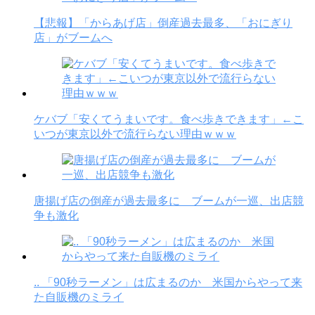
【悲報】「からあげ店」倒産過去最多、「おにぎり
店」がブームへ
ケバブ「安くてうまいです。食べ歩きできます」←こ
いつが東京以外で流行らない理由ｗｗｗ
唐揚げ店の倒産が過去最多に ブームが一巡、出店競
争も激化
.. 「90秒ラーメン」は広まるのか 米国からやって来
た自販機のミライ