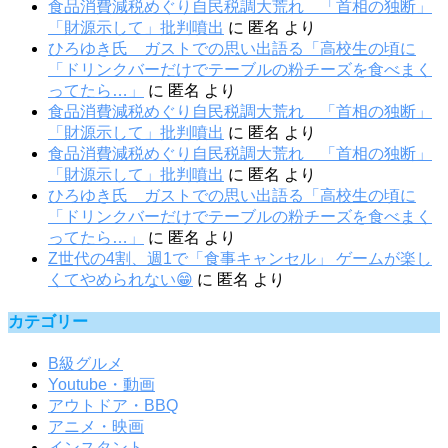
食品消費減税めぐり自民税調大荒れ 「首相の独断」
「財源示して」批判噴出
に
匿名
より
ひろゆき氏 ガストでの思い出語る「高校生の頃に
「ドリンクバーだけでテーブルの粉チーズを食べまく
ってたら…」
に
匿名
より
食品消費減税めぐり自民税調大荒れ 「首相の独断」
「財源示して」批判噴出
に
匿名
より
食品消費減税めぐり自民税調大荒れ 「首相の独断」
「財源示して」批判噴出
に
匿名
より
ひろゆき氏 ガストでの思い出語る「高校生の頃に
「ドリンクバーだけでテーブルの粉チーズを食べまく
ってたら…」
に
匿名
より
Z世代の4割、週1で「食事キャンセル」 ゲームが楽し
くてやめられない😁
に
匿名
より
カテゴリー
B級グルメ
Youtube・動画
アウトドア・BBQ
アニメ・映画
インスタント