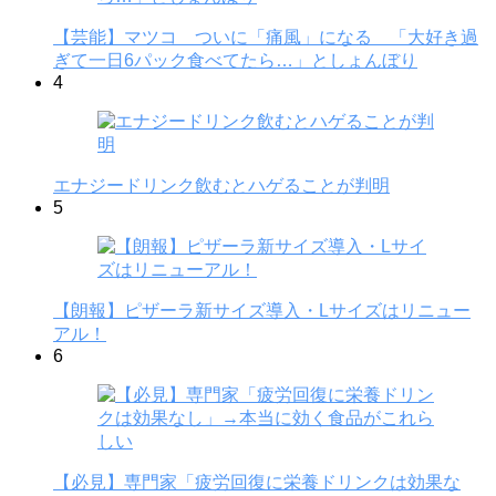
【芸能】マツコ ついに「痛風」になる 「大好き過
ぎて一日6パック食べてたら…」としょんぼり
4
エナジードリンク飲むとハゲることが判明
5
【朗報】ピザーラ新サイズ導入・Lサイズはリニュー
アル！
6
【必見】専門家「疲労回復に栄養ドリンクは効果な