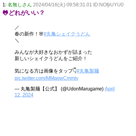
1:
名無しさん
2024/04/16(火) 09:58:31.01 ID:NOfjiUYU0
🐸どれがいい？
／
春の新作！🌸
#丸亀シェイクうどん
＼
みんなが大好きなおかずが詰まった
新しいシェイクうどんをご紹介！
気になる方は画像をタップ👇
#丸亀製麺
pic.twitter.com/MMqowCmmlv
— 丸亀製麺【公式】 (@UdonMarugame)
April
12, 2024