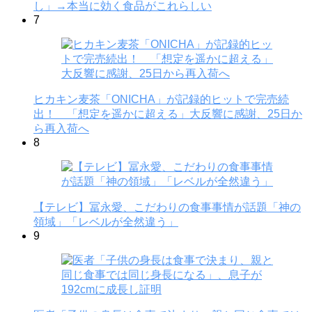
し」→本当に効く食品がこれらしい
7
ヒカキン麦茶「ONICHA」が記録的ヒットで完売続
出！ 「想定を遥かに超える」大反響に感謝、25日か
ら再入荷へ
8
【テレビ】冨永愛、こだわりの食事事情が話題「神の
領域」「レベルが全然違う」
9