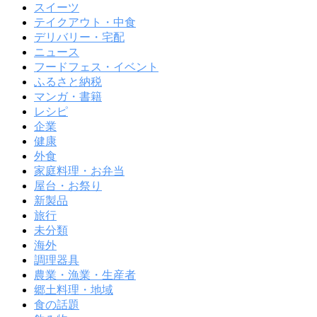
スイーツ
テイクアウト・中食
デリバリー・宅配
ニュース
フードフェス・イベント
ふるさと納税
マンガ・書籍
レシピ
企業
健康
外食
家庭料理・お弁当
屋台・お祭り
新製品
旅行
未分類
海外
調理器具
農業・漁業・生産者
郷土料理・地域
食の話題