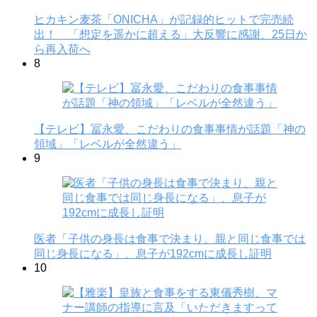
ヒカキン麦茶「ONICHA」が記録的ヒットで完売続
出！ 「想定を遥かに超える」大反響に感謝、25日か
ら再入荷へ
8
【テレビ】冨永愛、こだわりの食事事情が話題「神の
領域」「レベルが全然違う」
9
医者「子供の身長は食事で決まり、親と同じ食事では
同じ身長になる」、息子が192cmに成長し証明
10