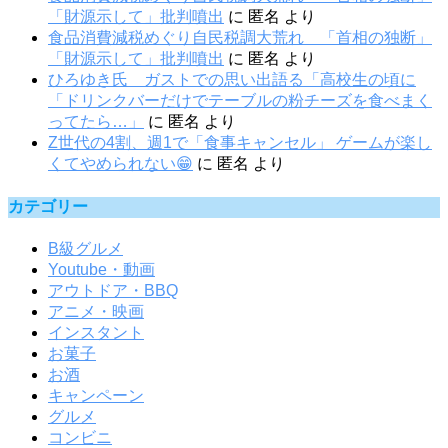
「財源示して」批判噴出
に
匿名
より
食品消費減税めぐり自民税調大荒れ 「首相の独断」
「財源示して」批判噴出
に
匿名
より
ひろゆき氏 ガストでの思い出語る「高校生の頃に
「ドリンクバーだけでテーブルの粉チーズを食べまく
ってたら…」
に
匿名
より
Z世代の4割、週1で「食事キャンセル」 ゲームが楽し
くてやめられない😁
に
匿名
より
カテゴリー
B級グルメ
Youtube・動画
アウトドア・BBQ
アニメ・映画
インスタント
お菓子
お酒
キャンペーン
グルメ
コンビニ