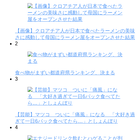
【画像】クロアチア人が日本で食べたラーメンの美味
さに感動して母国にラーメン屋をオープンさせた結果
2
食べ物がまずい都道府県ランキング、決まる
3
【芸能】マツコ ついに「痛風」になる 「大好き過
ぎて一日6パック食べてたら…」としょんぼり
4