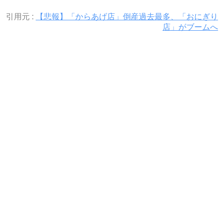
引用元 :
【悲報】「からあげ店」倒産過去最多、「おにぎり
店」がブームへ