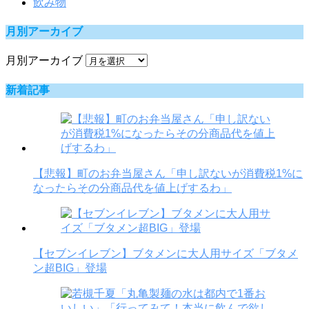
飲み物
月別アーカイブ
月別アーカイブ
新着記事
【悲報】町のお弁当屋さん「申し訳ないが消費税1%に
なったらその分商品代を値上げするわ」
【セブンイレブン】ブタメンに大人用サイズ「ブタメ
ン超BIG」登場