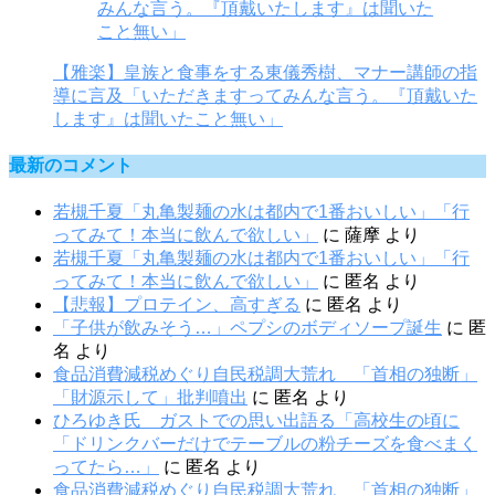
【雅楽】皇族と食事をする東儀秀樹、マナー講師の指
導に言及「いただきますってみんな言う。『頂戴いた
します』は聞いたこと無い」
最新のコメント
若槻千夏「丸亀製麺の水は都内で1番おいしい」「行
ってみて！本当に飲んで欲しい」
に
薩摩
より
若槻千夏「丸亀製麺の水は都内で1番おいしい」「行
ってみて！本当に飲んで欲しい」
に
匿名
より
【悲報】プロテイン、高すぎる
に
匿名
より
「子供が飲みそう…」ペプシのボディソープ誕生
に
匿
名
より
食品消費減税めぐり自民税調大荒れ 「首相の独断」
「財源示して」批判噴出
に
匿名
より
ひろゆき氏 ガストでの思い出語る「高校生の頃に
「ドリンクバーだけでテーブルの粉チーズを食べまく
ってたら…」
に
匿名
より
食品消費減税めぐり自民税調大荒れ 「首相の独断」