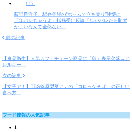
荻野目洋子、駅弁釜飯の“ホームで立ち売り”述懐に
「年バレちゃうよ」指摘受け反論「年がバレたら恥ず
かしいなんて全然ない」
前の記事
【食品衛生】人気カフェチェーン商品に「卵」表示欠落→ア
レルギー…
次の記事
【女子アナ】TBS篠原梨菜アナの「コロッケそば」の正しい
食べ方…
フード速報の人気記事
1