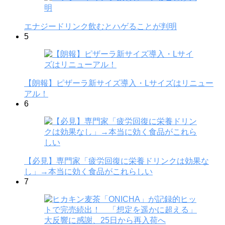
エナジードリンク飲むとハゲることが判明
5
【朗報】ピザーラ新サイズ導入・Lサイズはリニュー
アル！
6
【必見】専門家「疲労回復に栄養ドリンクは効果な
し」→本当に効く食品がこれらしい
7