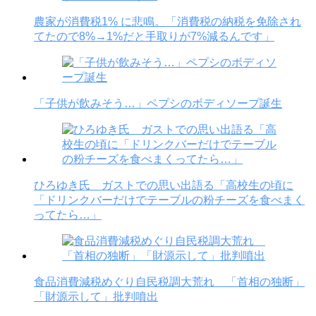
農家が消費税1% に悲鳴。「消費税の納税を免除され
てたので8%→1%だと手取りが7%減るんです」
「子供が飲みそう…」ペプシのボディソープ誕生
ひろゆき氏 ガストでの思い出語る「高校生の頃に
「ドリンクバーだけでテーブルの粉チーズを食べまく
ってたら…」
食品消費減税めぐり自民税調大荒れ 「首相の独断」
「財源示して」批判噴出