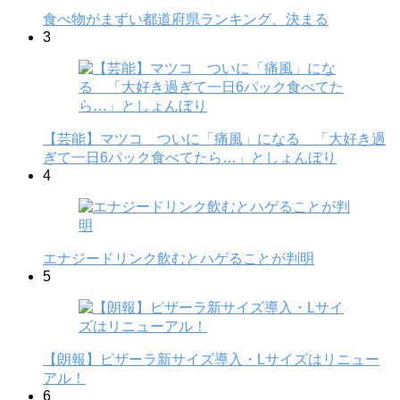
食べ物がまずい都道府県ランキング、決まる
3
【芸能】マツコ ついに「痛風」になる 「大好き過
ぎて一日6パック食べてたら…」としょんぼり
4
エナジードリンク飲むとハゲることが判明
5
【朗報】ピザーラ新サイズ導入・Lサイズはリニュー
アル！
6