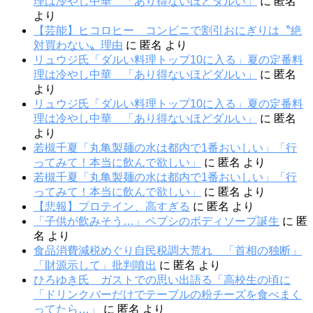
理は冷やし中華 「あり得ないほどダルい」
に
匿名
より
【芸能】ヒコロヒー コンビニで割引おにぎりは〝絶
対買わない〟理由
に
匿名
より
リュウジ氏「ダルい料理トップ10に入る」夏の定番料
理は冷やし中華 「あり得ないほどダルい」
に
匿名
より
リュウジ氏「ダルい料理トップ10に入る」夏の定番料
理は冷やし中華 「あり得ないほどダルい」
に
匿名
より
若槻千夏「丸亀製麺の水は都内で1番おいしい」「行
ってみて！本当に飲んで欲しい」
に
匿名
より
若槻千夏「丸亀製麺の水は都内で1番おいしい」「行
ってみて！本当に飲んで欲しい」
に
匿名
より
【悲報】プロテイン、高すぎる
に
匿名
より
「子供が飲みそう…」ペプシのボディソープ誕生
に
匿
名
より
食品消費減税めぐり自民税調大荒れ 「首相の独断」
「財源示して」批判噴出
に
匿名
より
ひろゆき氏 ガストでの思い出語る「高校生の頃に
「ドリンクバーだけでテーブルの粉チーズを食べまく
ってたら…」
に
匿名
より