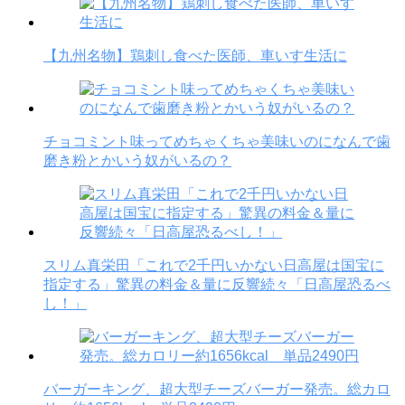
【九州名物】鶏刺し食べた医師、車いす生活に
チョコミント味ってめちゃくちゃ美味いのになんで歯
磨き粉とかいう奴がいるの？
スリム真栄田「これで2千円いかない日高屋は国宝に
指定する」驚異の料金＆量に反響続々「日高屋恐るべ
し！」
バーガーキング、超大型チーズバーガー発売。総カロ