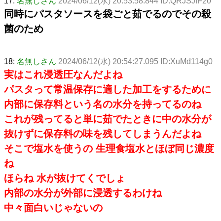
17:
名無しさん
2024/06/12(水) 20:53:58.844 ID:QRJSJfF20
同時にパスタソースを袋ごと茹でるのでその殺
菌のため
18:
名無しさん
2024/06/12(水) 20:54:27.095 ID:XuMd114g0
実はこれ浸透圧なんだよね
パスタって常温保存に適した加工をするために
内部に保存料という名の水分を持ってるのね
これが残ってると単に茹でたときに中の水分が
抜けずに保存料の味を残してしまうんだよね
そこで塩水を使うの 生理食塩水とほぼ同じ濃度
ね
ほらね 水が抜けてくでしょ
内部の水分が外部に浸透するわけね
中々面白いじゃないの