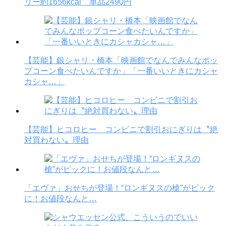
リー約1656kcal 単品2490円
【芸能】銀シャリ・橋本「映画館でなんでみんなポッ
プコーン食べたいんですか」「一番いいときにカシャ
カシャ…」
【芸能】ヒコロヒー コンビニで割引おにぎりは〝絶
対買わない〟理由
「エヴァ」おせちが登場！“ロンギヌスの槍”がピック
に！お値段なんと…