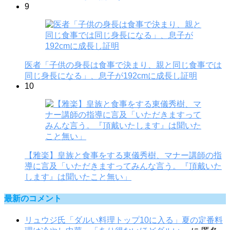
9
医者「子供の身長は食事で決まり、親と同じ食事では
同じ身長になる」、息子が192cmに成長し証明
10
【雅楽】皇族と食事をする東儀秀樹、マナー講師の指
導に言及「いただきますってみんな言う。『頂戴いた
します』は聞いたこと無い」
最新のコメント
リュウジ氏「ダルい料理トップ10に入る」夏の定番料