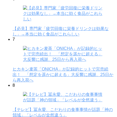
【必見】専門家「疲労回復に栄養ドリンクは効果な
し」→本当に効く食品がこれらしい
7
ヒカキン麦茶「ONICHA」が記録的ヒットで完売続
出！ 「想定を遥かに超える」大反響に感謝、25日か
ら再入荷へ
8
【テレビ】冨永愛、こだわりの食事事情が話題「神の
領域」「レベルが全然違う」