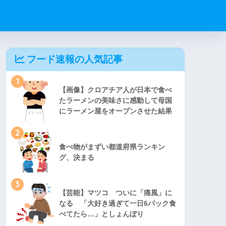
フード速報の人気記事
1
【画像】クロアチア人が日本で食べ
たラーメンの美味さに感動して母国
にラーメン屋をオープンさせた結果
2
食べ物がまずい都道府県ランキン
グ、決まる
3
【芸能】マツコ ついに「痛風」に
なる 「大好き過ぎて一日6パック食
べてたら…」としょんぼり