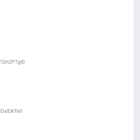
:YGH2P7g/0
:JDx/DkTe0