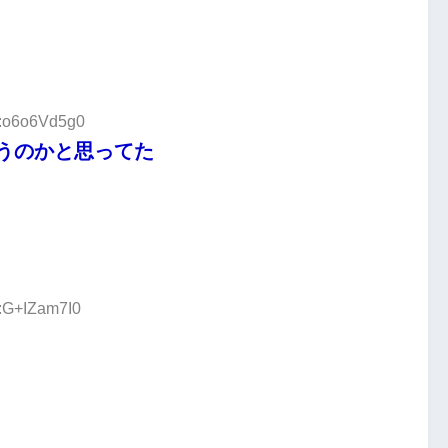
D:o6o6Vd5g0
うのかと思ってた
D:G+IZam7I0