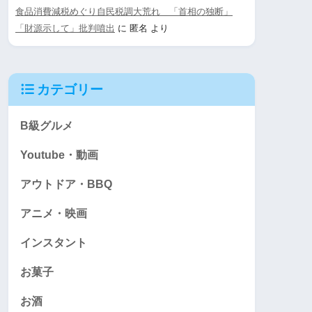
食品消費減税めぐり自民税調大荒れ 「首相の独断」
「財源示して」批判噴出
に
匿名
より
カテゴリー
B級グルメ
Youtube・動画
アウトドア・BBQ
アニメ・映画
インスタント
お菓子
お酒