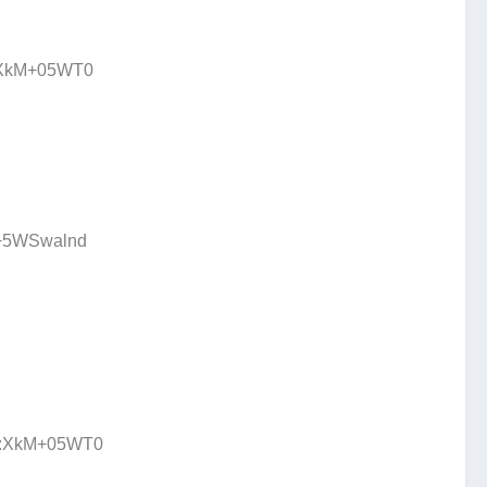
D:XkM+05WT0
:+5WSwalnd
ID:XkM+05WT0