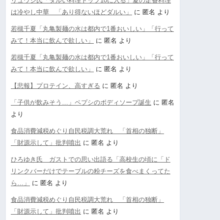
リュウジ氏「ダルい料理トップ10に入る」夏の定番料理
は冷やし中華 「あり得ないほどダルい」
に
匿名
より
若槻千夏「丸亀製麺の水は都内で1番おいしい」「行って
みて！本当に飲んで欲しい」
に
匿名
より
若槻千夏「丸亀製麺の水は都内で1番おいしい」「行って
みて！本当に飲んで欲しい」
に
匿名
より
【悲報】プロテイン、高すぎる
に
匿名
より
「子供が飲みそう…」ペプシのボディソープ誕生
に
匿名
より
食品消費減税めぐり自民税調大荒れ 「首相の独断」
「財源示して」批判噴出
に
匿名
より
ひろゆき氏 ガストでの思い出語る「高校生の頃に「ド
リンクバーだけでテーブルの粉チーズを食べまくってた
ら…」
に
匿名
より
食品消費減税めぐり自民税調大荒れ 「首相の独断」
「財源示して」批判噴出
に
匿名
より