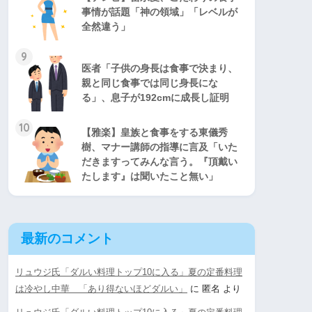
事情が話題「神の領域」「レベルが
全然違う」
9
医者「子供の身長は食事で決まり、
親と同じ食事では同じ身長にな
る」、息子が192cmに成長し証明
10
【雅楽】皇族と食事をする東儀秀
樹、マナー講師の指導に言及「いた
だきますってみんな言う。『頂戴い
たします』は聞いたこと無い」
最新のコメント
リュウジ氏「ダルい料理トップ10に入る」夏の定番料理
は冷やし中華 「あり得ないほどダルい」
に
匿名
より