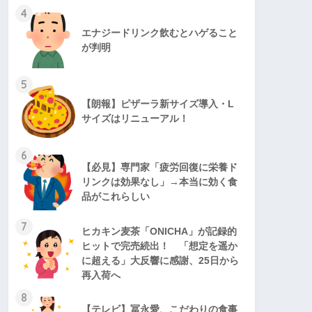
4
エナジードリンク飲むとハゲること
が判明
5
【朗報】ピザーラ新サイズ導入・L
サイズはリニューアル！
6
【必見】専門家「疲労回復に栄養ド
リンクは効果なし」→本当に効く食
品がこれらしい
7
ヒカキン麦茶「ONICHA」が記録的
ヒットで完売続出！ 「想定を遥か
に超える」大反響に感謝、25日から
再入荷へ
8
【テレビ】冨永愛、こだわりの食事