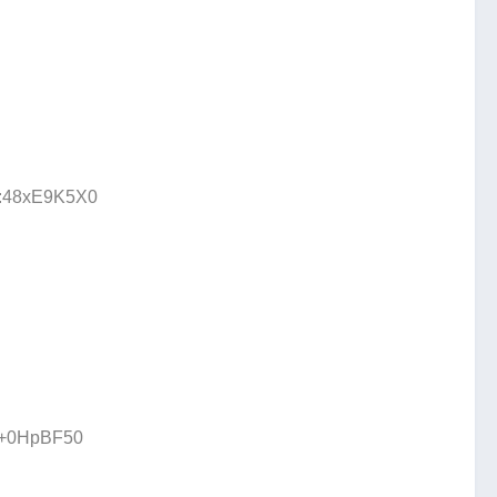
D:48xE9K5X0
:l+0HpBF50