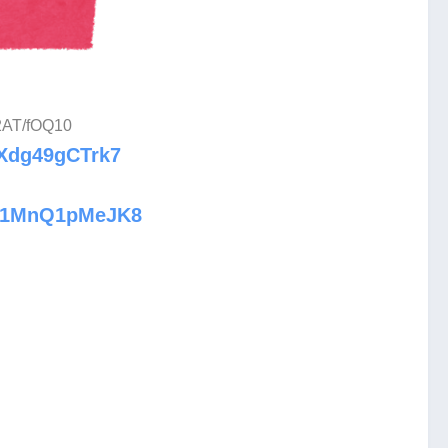
:2AT/fOQ10
vXdg49gCTrk7
aWv1MnQ1pMeJK8