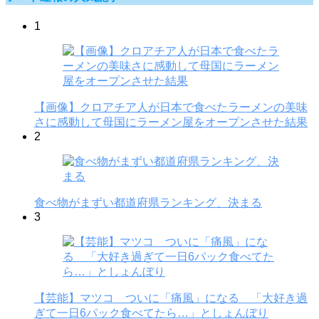
1
【画像】クロアチア人が日本で食べたラーメンの美味
さに感動して母国にラーメン屋をオープンさせた結果
2
食べ物がまずい都道府県ランキング、決まる
3
【芸能】マツコ ついに「痛風」になる 「大好き過
ぎて一日6パック食べてたら…」としょんぼり