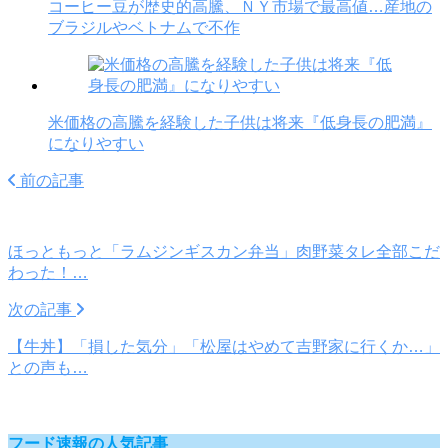
コーヒー豆が歴史的高騰、ＮＹ市場で最高値…産地の
ブラジルやベトナムで不作
米価格の高騰を経験した子供は将来『低身長の肥満』
になりやすい
前の記事
ほっともっと「ラムジンギスカン弁当」肉野菜タレ全部こだ
わった！…
次の記事
【牛丼】「損した気分」「松屋はやめて吉野家に行くか…」
との声も…
フード速報の人気記事