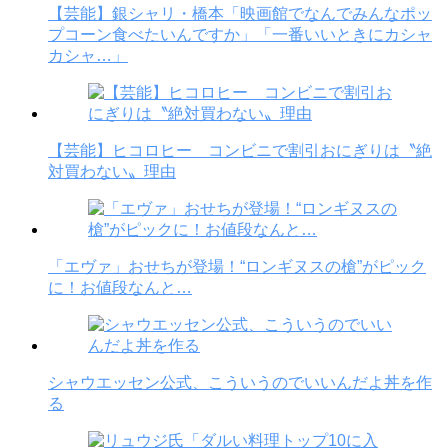
【芸能】銀シャリ・橋本「映画館でなんでみんなポッ
プコーン食べたいんですか」「一番いいときにカシャ
カシャ…」
【芸能】ヒコロヒー コンビニで割引おにぎりは〝絶
対買わない〟理由
「エヴァ」おせちが登場！“ロンギヌスの槍”がピック
に！お値段なんと…
シャウエッセン公式、こういうのでいいんだよ丼を作
る