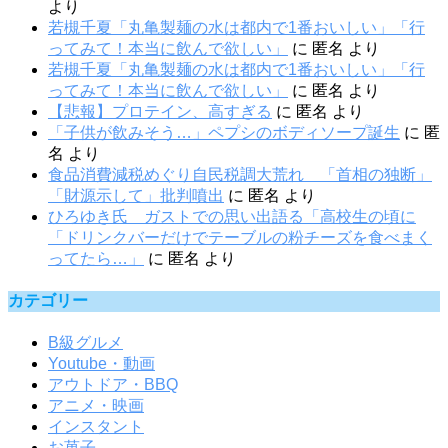
より
若槻千夏「丸亀製麺の水は都内で1番おいしい」「行
ってみて！本当に飲んで欲しい」
に
匿名
より
若槻千夏「丸亀製麺の水は都内で1番おいしい」「行
ってみて！本当に飲んで欲しい」
に
匿名
より
【悲報】プロテイン、高すぎる
に
匿名
より
「子供が飲みそう…」ペプシのボディソープ誕生
に
匿
名
より
食品消費減税めぐり自民税調大荒れ 「首相の独断」
「財源示して」批判噴出
に
匿名
より
ひろゆき氏 ガストでの思い出語る「高校生の頃に
「ドリンクバーだけでテーブルの粉チーズを食べまく
ってたら…」
に
匿名
より
カテゴリー
B級グルメ
Youtube・動画
アウトドア・BBQ
アニメ・映画
インスタント
お菓子