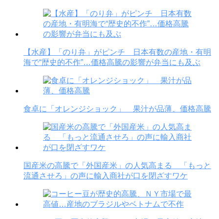
【水産】「のり弁」がピンチ 日本有数の産地・有明
海で“歴史的不作”…価格高騰の影響が弁当にも及ぶ
食卓に「オレンジショック」 果汁が品薄、価格高騰
国産米の高騰で「外国産米」の人気高まる 「もっと
流通させろ」の声に輸入商社が口を閉ざすワケ