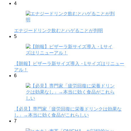
4
エナジードリンク飲むとハゲることが判明
5
【朗報】ピザーラ新サイズ導入・Lサイズはリニュー
アル！
6
【必見】専門家「疲労回復に栄養ドリンクは効果な
し」→本当に効く食品がこれらしい
7