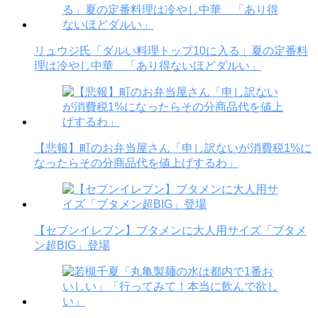
リュウジ氏「ダルい料理トップ10に入る」夏の定番料
理は冷やし中華 「あり得ないほどダルい」
【悲報】町のお弁当屋さん「申し訳ないが消費税1%に
なったらその分商品代を値上げするわ」
【セブンイレブン】ブタメンに大人用サイズ「ブタメ
ン超BIG」登場