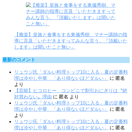
【雅楽】皇族と食事をする東儀秀樹、マナー講師の指
導に言及「いただきますってみんな言う。『頂戴いた
します』は聞いたこと無い」
最新のコメント
リュウジ氏「ダルい料理トップ10に入る」夏の定番料
理は冷やし中華 「あり得ないほどダルい」
に
匿名
より
【芸能】ヒコロヒー コンビニで割引おにぎりは〝絶
対買わない〟理由
に
匿名
より
リュウジ氏「ダルい料理トップ10に入る」夏の定番料
理は冷やし中華 「あり得ないほどダルい」
に
匿名
より
リュウジ氏「ダルい料理トップ10に入る」夏の定番料
理は冷やし中華 「あり得ないほどダルい」
に
匿名