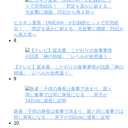
ヒカキン麦茶「ONICHA」が記録的ヒットで完売続
出！ 「想定を遥かに超える」大反響に感謝、25日か
ら再入荷へ
8
【テレビ】冨永愛、こだわりの食事事情が話題「神の
領域」「レベルが全然違う」
9
医者「子供の身長は食事で決まり、親と同じ食事では
同じ身長になる」、息子が192cmに成長し証明
10