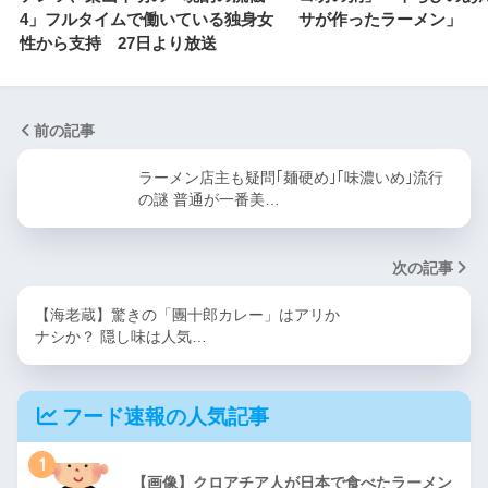
4」フルタイムで働いている独身女
サが作ったラーメン」
性から支持 27日より放送
前の記事
ラーメン店主も疑問｢麺硬め｣｢味濃いめ｣流行
の謎 普通が一番美…
次の記事
【海老蔵】驚きの「團十郎カレー」はアリか
ナシか？ 隠し味は人気…
フード速報の人気記事
1
【画像】クロアチア人が日本で食べたラーメン