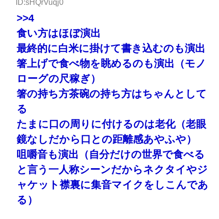
ID:sHQrVuqj0
>>4
食い方はほぼ演出
最終的に白米に掛けて書き込むのも演出
箸上げで食べ物を眺めるのも演出（モノ
ローグの尺稼ぎ）
箸の持ち方茶碗の持ち方はちゃんとして
る
たまに口の周りに付けるのは老化（老眼
鏡なしだから口との距離感あやふや）
咀嚼音も演出（自分だけの世界で食べる
と言う一人称シーンだからネクタイやジ
ャケット襟裏に集音マイクをしこんであ
る）