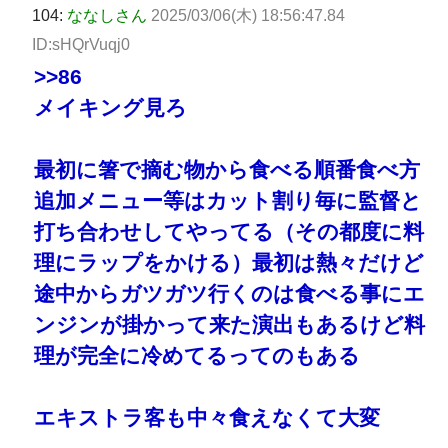
104:
ななしさん
2025/03/06(木) 18:56:47.84
ID:sHQrVuqj0
>>86
メイキング見ろ
最初に箸で摘む物から食べる順番食べ方
追加メニュー等はカット割り毎に監督と
打ち合わせしてやってる（その都度に料
理にラップをかける）最初は熱々だけど
途中からガツガツ行くのは食べる事にエ
ンジンが掛かって来た演出もあるけど料
理が完全に冷めてるってのもある
エキストラ客も中々食えなくて大変