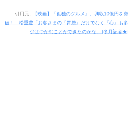
引用元 :
【映画】『孤独のグルメ』、興収10億円を突
破！ 松重豊「お客さまの『胃袋』だけでなく『心』も多
少はつかむことができたのかな」 [冬月記者★]