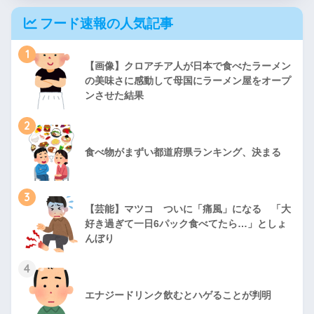
フード速報の人気記事
1
【画像】クロアチア人が日本で食べたラーメン
の美味さに感動して母国にラーメン屋をオープ
ンさせた結果
2
食べ物がまずい都道府県ランキング、決まる
3
【芸能】マツコ ついに「痛風」になる 「大
好き過ぎて一日6パック食べてたら…」としょ
んぼり
4
エナジードリンク飲むとハゲることが判明