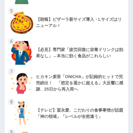
5
【朗報】ピザーラ新サイズ導入・Lサイズはリ
ニューアル！
6
【必見】専門家「疲労回復に栄養ドリンクは効
果なし」→本当に効く食品がこれらしい
7
ヒカキン麦茶「ONICHA」が記録的ヒットで完
売続出！ 「想定を遥かに超える」大反響に感
謝、25日から再入荷へ
8
【テレビ】冨永愛、こだわりの食事事情が話題
「神の領域」「レベルが全然違う」
9