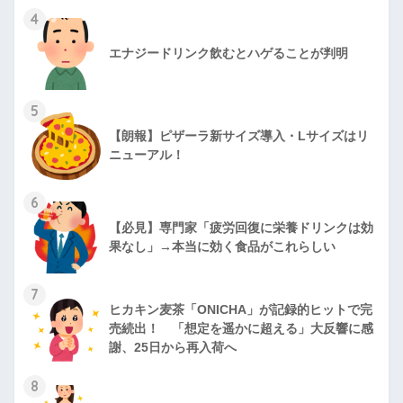
4
エナジードリンク飲むとハゲることが判明
5
【朗報】ピザーラ新サイズ導入・Lサイズはリ
ニューアル！
6
【必見】専門家「疲労回復に栄養ドリンクは効
果なし」→本当に効く食品がこれらしい
7
ヒカキン麦茶「ONICHA」が記録的ヒットで完
売続出！ 「想定を遥かに超える」大反響に感
謝、25日から再入荷へ
8