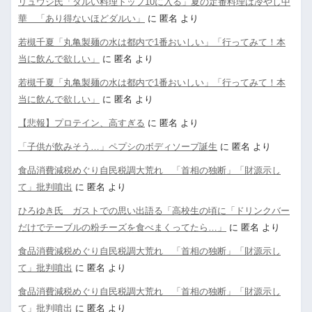
リュウジ氏「ダルい料理トップ10に入る」夏の定番料理は冷やし中
華 「あり得ないほどダルい」
に
匿名
より
若槻千夏「丸亀製麺の水は都内で1番おいしい」「行ってみて！本
当に飲んで欲しい」
に
匿名
より
若槻千夏「丸亀製麺の水は都内で1番おいしい」「行ってみて！本
当に飲んで欲しい」
に
匿名
より
【悲報】プロテイン、高すぎる
に
匿名
より
「子供が飲みそう…」ペプシのボディソープ誕生
に
匿名
より
食品消費減税めぐり自民税調大荒れ 「首相の独断」「財源示し
て」批判噴出
に
匿名
より
ひろゆき氏 ガストでの思い出語る「高校生の頃に「ドリンクバー
だけでテーブルの粉チーズを食べまくってたら…」
に
匿名
より
食品消費減税めぐり自民税調大荒れ 「首相の独断」「財源示し
て」批判噴出
に
匿名
より
食品消費減税めぐり自民税調大荒れ 「首相の独断」「財源示し
て」批判噴出
に
匿名
より