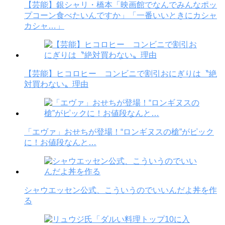
【芸能】銀シャリ・橋本「映画館でなんでみんなポッ
プコーン食べたいんですか」「一番いいときにカシャ
カシャ…」
【芸能】ヒコロヒー コンビニで割引おにぎりは〝絶
対買わない〟理由
「エヴァ」おせちが登場！“ロンギヌスの槍”がピック
に！お値段なんと…
シャウエッセン公式、こういうのでいいんだよ丼を作
る