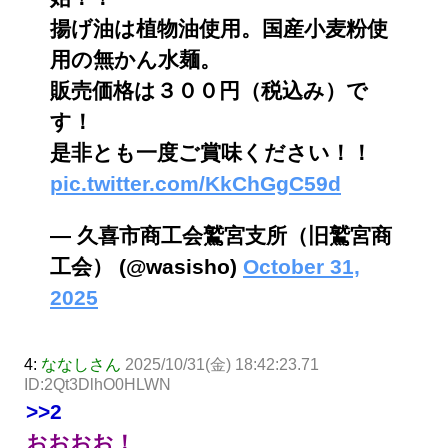
揚げ油は植物油使用。国産小麦粉使
用の無かん水麺。
販売価格は３００円（税込み）で
す！
是非とも一度ご賞味ください！！
pic.twitter.com/KkChGgC59d
— 久喜市商工会鷲宮支所（旧鷲宮商
工会） (@wasisho)
October 31,
2025
4:
ななしさん
2025/10/31(金) 18:42:23.71
ID:2Qt3DlhO0HLWN
>>2
おおおお！