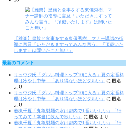
【雅楽】皇族と食事をする東儀秀樹、マナー講師の指
導に言及「いただきますってみんな言う。『頂戴いた
します』は聞いたこと無い」
最新のコメント
リュウジ氏「ダルい料理トップ10に入る」夏の定番料
理は冷やし中華 「あり得ないほどダルい」
に
匿名
より
リュウジ氏「ダルい料理トップ10に入る」夏の定番料
理は冷やし中華 「あり得ないほどダルい」
に
匿名
より
若槻千夏「丸亀製麺の水は都内で1番おいしい」「行
ってみて！本当に飲んで欲しい」
に
匿名
より
若槻千夏「丸亀製麺の水は都内で1番おいしい」「行