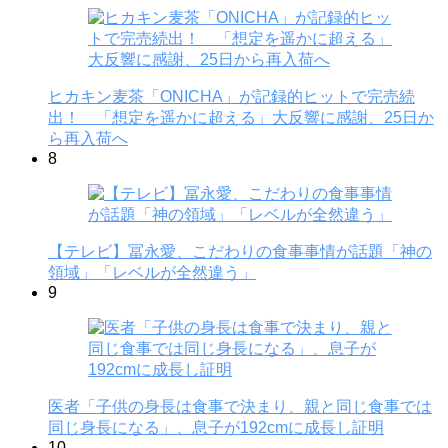
ヒカキン麦茶「ONICHA」が記録的ヒットで完売続
出！ 「想定を遥かに超える」大反響に感謝、25日か
ら再入荷へ
8
【テレビ】冨永愛、こだわりの食事事情が話題「神の
領域」「レベルが全然違う」
9
医者「子供の身長は食事で決まり、親と同じ食事では
同じ身長になる」、息子が192cmに成長し証明
10