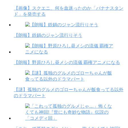
【画像】スクエニ、何を血迷ったのか「バナナスタン
ド」を発売する
【朗報】鉄鍋のジャン流行りそう
【朗報】野原ひろし昼メシの流儀 覇権アニメになる
【謎】孤独のグルメのゴローちゃんが飯食ってる以外
のドラマパート