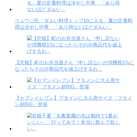
リュウジ氏「ダルい料理トップ10に入る」夏の定番料
理は冷やし中華 「あり得ないほどダルい」
【悲報】町のお弁当屋さん「申し訳ないが消費税1%に
なったらその分商品代を値上げするわ」
【セブンイレブン】ブタメンに大人用サイズ「ブタメ
ン超BIG」登場