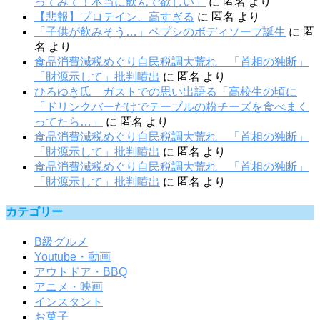
ってみて！本当に飲んで欲しい」
に
匿名
より
【悲報】プロテイン、高すぎる
に
匿名
より
「子供が飲みそう…」ペプシのボディソープ誕生
に
匿
名
より
食品消費減税めぐり自民税調大荒れ 「首相の独断」
「財源示して」批判噴出
に
匿名
より
ひろゆき氏 ガストでの思い出語る「高校生の頃に
「ドリンクバーだけでテーブルの粉チーズを食べまく
ってたら…」
に
匿名
より
食品消費減税めぐり自民税調大荒れ 「首相の独断」
「財源示して」批判噴出
に
匿名
より
食品消費減税めぐり自民税調大荒れ 「首相の独断」
「財源示して」批判噴出
に
匿名
より
カテゴリー
B級グルメ
Youtube・動画
アウトドア・BBQ
アニメ・映画
インスタント
お菓子