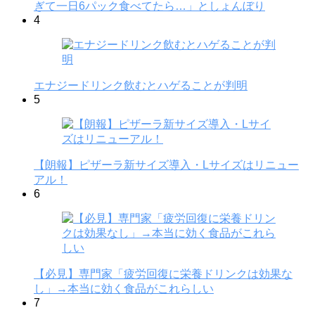
ぎて一日6パック食べてたら…」としょんぼり
4
エナジードリンク飲むとハゲることが判明
5
【朗報】ピザーラ新サイズ導入・Lサイズはリニュー
アル！
6
【必見】専門家「疲労回復に栄養ドリンクは効果な
し」→本当に効く食品がこれらしい
7