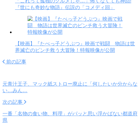
「これって孤独のグルメじゃ…」怖くなくても神回!
『世にも奇妙な物語』伝説の「コメディ回」
【映画】『たべっ子どうぶつ』映画で戦闘 物語は世
界滅亡のピンチ救う大冒険！特報映像が公開
前の記事
元青汁王子、マック紙ストロー廃止に「何したいか分からな
い…みん…
次の記事
一番「名物の食い物、料理」がパッと思い浮かばない都道府
県