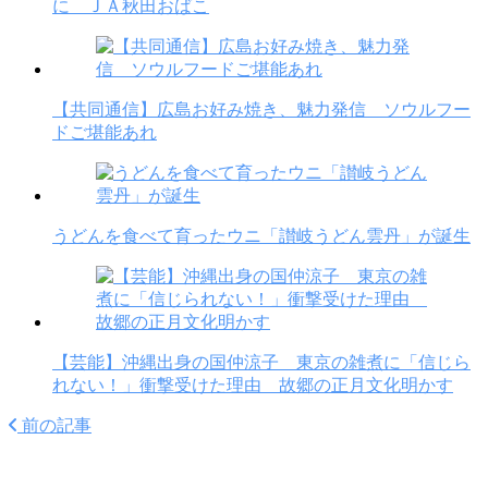
に ＪＡ秋田おばこ
【共同通信】広島お好み焼き、魅力発信 ソウルフー
ドご堪能あれ
うどんを食べて育ったウニ「讃岐うどん雲丹」が誕生
【芸能】沖縄出身の国仲涼子 東京の雑煮に「信じら
れない！」衝撃受けた理由 故郷の正月文化明かす
前の記事