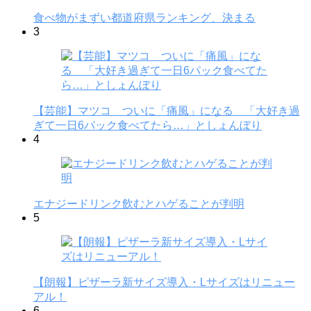
食べ物がまずい都道府県ランキング、決まる
3
【芸能】マツコ ついに「痛風」になる 「大好き過
ぎて一日6パック食べてたら…」としょんぼり
4
エナジードリンク飲むとハゲることが判明
5
【朗報】ピザーラ新サイズ導入・Lサイズはリニュー
アル！
6