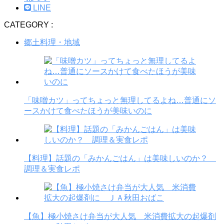
LINE
CATEGORY :
郷土料理・地域
「味噌カツ」ってちょっと無理してるよね…普通にソ
ースかけて食べたほうが美味いのに
【料理】話題の「みかんごはん」は美味しいのか？
調理＆実食レポ
【魚】極小焼さけ弁当が大人気 米消費拡大の起爆剤