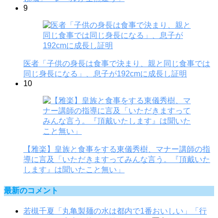
9
医者「子供の身長は食事で決まり、親と同じ食事では
同じ身長になる」、息子が192cmに成長し証明
10
【雅楽】皇族と食事をする東儀秀樹、マナー講師の指
導に言及「いただきますってみんな言う。『頂戴いた
します』は聞いたこと無い」
最新のコメント
若槻千夏「丸亀製麺の水は都内で1番おいしい」「行