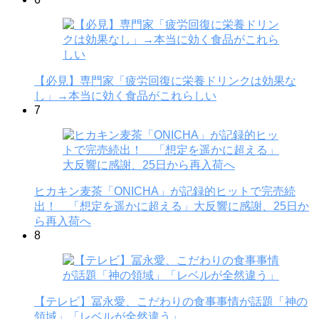
【必見】専門家「疲労回復に栄養ドリンクは効果な
し」→本当に効く食品がこれらしい
7
ヒカキン麦茶「ONICHA」が記録的ヒットで完売続
出！ 「想定を遥かに超える」大反響に感謝、25日か
ら再入荷へ
8
【テレビ】冨永愛、こだわりの食事事情が話題「神の
領域」「レベルが全然違う」