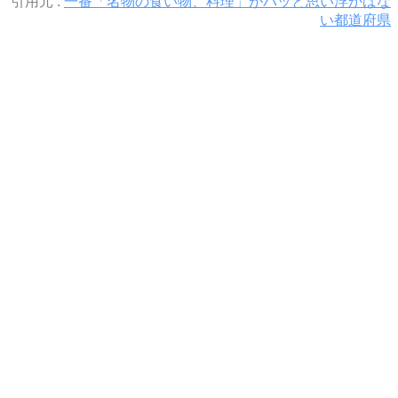
引用元 :
一番「名物の食い物、料理」がパッと思い浮かばな
い都道府県