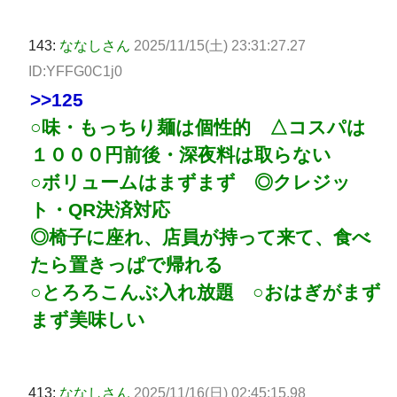
143:
ななしさん
2025/11/15(土) 23:31:27.27
ID:YFFG0C1j0
>>125
○味・もっちり麺は個性的 △コスパは
１０００円前後・深夜料は取らない
○ボリュームはまずまず ◎クレジッ
ト・QR決済対応
◎椅子に座れ、店員が持って来て、食べ
たら置きっぱで帰れる
○とろろこんぶ入れ放題 ○おはぎがまず
まず美味しい
413:
ななしさん
2025/11/16(日) 02:45:15.98