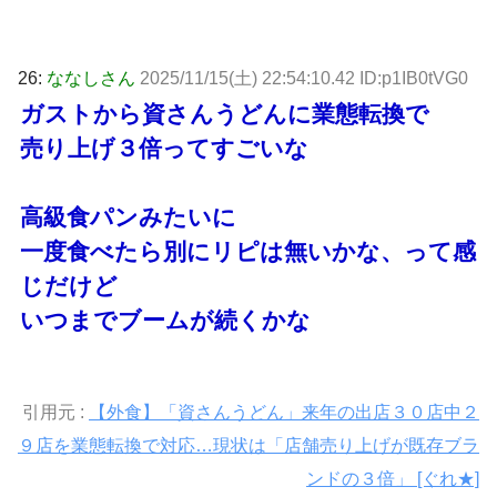
26:
ななしさん
2025/11/15(土) 22:54:10.42 ID:p1IB0tVG0
ガストから資さんうどんに業態転換で
売り上げ３倍ってすごいな
高級食パンみたいに
一度食べたら別にリピは無いかな、って感
じだけど
いつまでブームが続くかな
引用元 :
【外食】「資さんうどん」来年の出店３０店中２
９店を業態転換で対応…現状は「店舗売り上げが既存ブラ
ンドの３倍」 [ぐれ★]