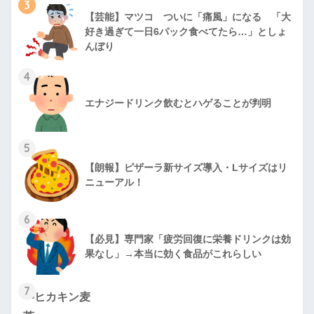
3
【芸能】マツコ ついに「痛風」になる 「大
好き過ぎて一日6パック食べてたら…」としょ
んぼり
4
エナジードリンク飲むとハゲることが判明
5
【朗報】ピザーラ新サイズ導入・Lサイズはリ
ニューアル！
6
【必見】専門家「疲労回復に栄養ドリンクは効
果なし」→本当に効く食品がこれらしい
7