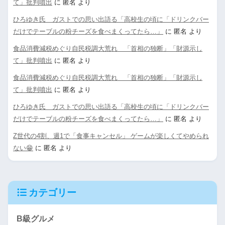
て」批判噴出
に
匿名
より
ひろゆき氏 ガストでの思い出語る「高校生の頃に「ドリンクバー
だけでテーブルの粉チーズを食べまくってたら…」
に
匿名
より
食品消費減税めぐり自民税調大荒れ 「首相の独断」「財源示し
て」批判噴出
に
匿名
より
食品消費減税めぐり自民税調大荒れ 「首相の独断」「財源示し
て」批判噴出
に
匿名
より
ひろゆき氏 ガストでの思い出語る「高校生の頃に「ドリンクバー
だけでテーブルの粉チーズを食べまくってたら…」
に
匿名
より
Z世代の4割、週1で「食事キャンセル」 ゲームが楽しくてやめられ
ない😁
に
匿名
より
カテゴリー
B級グルメ