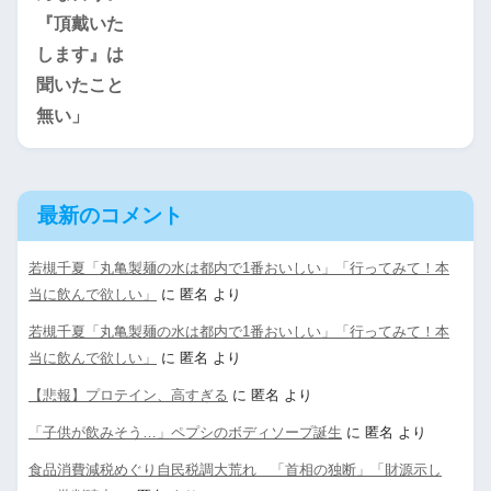
最新のコメント
若槻千夏「丸亀製麺の水は都内で1番おいしい」「行ってみて！本
当に飲んで欲しい」
に
匿名
より
若槻千夏「丸亀製麺の水は都内で1番おいしい」「行ってみて！本
当に飲んで欲しい」
に
匿名
より
【悲報】プロテイン、高すぎる
に
匿名
より
「子供が飲みそう…」ペプシのボディソープ誕生
に
匿名
より
食品消費減税めぐり自民税調大荒れ 「首相の独断」「財源示し