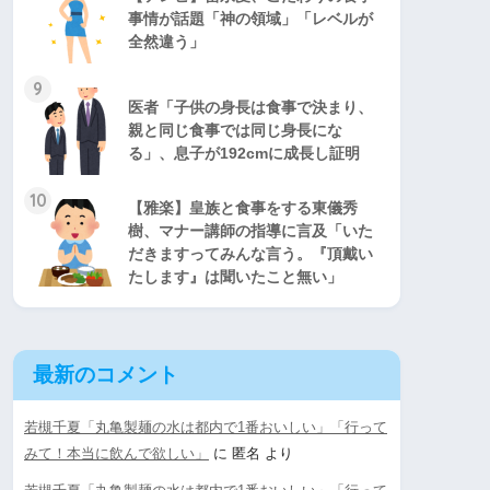
事情が話題「神の領域」「レベルが
全然違う」
9
医者「子供の身長は食事で決まり、
親と同じ食事では同じ身長にな
る」、息子が192cmに成長し証明
10
【雅楽】皇族と食事をする東儀秀
樹、マナー講師の指導に言及「いた
だきますってみんな言う。『頂戴い
たします』は聞いたこと無い」
最新のコメント
若槻千夏「丸亀製麺の水は都内で1番おいしい」「行って
みて！本当に飲んで欲しい」
に
匿名
より