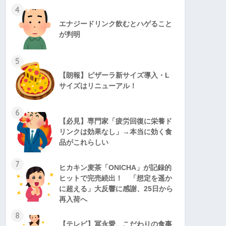
4
エナジードリンク飲むとハゲること
が判明
5
【朗報】ピザーラ新サイズ導入・L
サイズはリニューアル！
6
【必見】専門家「疲労回復に栄養ド
リンクは効果なし」→本当に効く食
品がこれらしい
7
ヒカキン麦茶「ONICHA」が記録的
ヒットで完売続出！ 「想定を遥か
に超える」大反響に感謝、25日から
再入荷へ
8
【テレビ】冨永愛、こだわりの食事