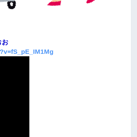
おお
ch?v=fS_pE_IM1Mg