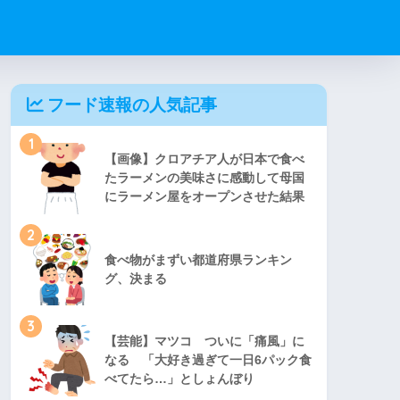
フード速報の人気記事
1
【画像】クロアチア人が日本で食べ
たラーメンの美味さに感動して母国
にラーメン屋をオープンさせた結果
2
食べ物がまずい都道府県ランキン
グ、決まる
3
【芸能】マツコ ついに「痛風」に
なる 「大好き過ぎて一日6パック食
べてたら…」としょんぼり