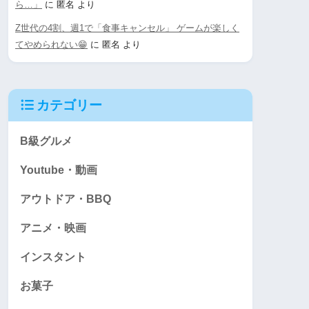
ら…」
に
匿名
より
Z世代の4割、週1で「食事キャンセル」 ゲームが楽しく
てやめられない😁
に
匿名
より
カテゴリー
B級グルメ
Youtube・動画
アウトドア・BBQ
アニメ・映画
インスタント
お菓子