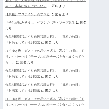
若槻千夏「丸亀製麺の水は都内で1番おいしい」「行って
みて！本当に飲んで欲しい」
に
匿名
より
【悲報】プロテイン、高すぎる
に
匿名
より
「子供が飲みそう…」ペプシのボディソープ誕生
に
匿名
より
食品消費減税めぐり自民税調大荒れ 「首相の独断」
「財源示して」批判噴出
に
匿名
より
ひろゆき氏 ガストでの思い出語る「高校生の頃に「ド
リンクバーだけでテーブルの粉チーズを食べまくってた
ら…」
に
匿名
より
食品消費減税めぐり自民税調大荒れ 「首相の独断」
「財源示して」批判噴出
に
匿名
より
食品消費減税めぐり自民税調大荒れ 「首相の独断」
「財源示して」批判噴出
に
匿名
より
ひろゆき氏 ガストでの思い出語る「高校生の頃に「ド
リンクバーだけでテーブルの粉チーズを食べまくってた