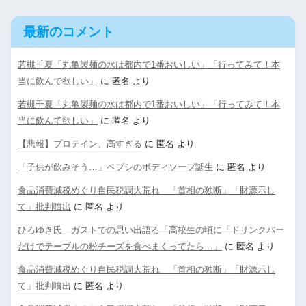
最新のコメント
若槻千夏「丸亀製麺の水は都内で1番おいしい」「行ってみて！本
当に飲んで欲しい」
に
匿名
より
若槻千夏「丸亀製麺の水は都内で1番おいしい」「行ってみて！本
当に飲んで欲しい」
に
匿名
より
【悲報】プロテイン、高すぎる
に
匿名
より
「子供が飲みそう…」ペプシのボディソープ誕生
に
匿名
より
食品消費減税めぐり自民税調大荒れ 「首相の独断」「財源示し
て」批判噴出
に
匿名
より
ひろゆき氏 ガストでの思い出語る「高校生の頃に「ドリンクバー
だけでテーブルの粉チーズを食べまくってたら…」
に
匿名
より
食品消費減税めぐり自民税調大荒れ 「首相の独断」「財源示し
て」批判噴出
に
匿名
より