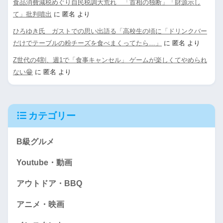
食品消費減税めぐり自民税調大荒れ 「首相の独断」「財源示し
て」批判噴出
に
匿名
より
ひろゆき氏 ガストでの思い出語る「高校生の頃に「ドリンクバー
だけでテーブルの粉チーズを食べまくってたら…」
に
匿名
より
Z世代の4割、週1で「食事キャンセル」 ゲームが楽しくてやめられ
ない😁
に
匿名
より
カテゴリー
B級グルメ
Youtube・動画
アウトドア・BBQ
アニメ・映画