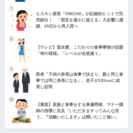
7
ヒカキン麦茶「ONICHA」が記録的ヒットで完
売続出！ 「想定を遥かに超える」大反響に感
謝、25日から再入荷へ
8
【テレビ】冨永愛、こだわりの食事事情が話題
「神の領域」「レベルが全然違う」
9
医者「子供の身長は食事で決まり、親と同じ食
事では同じ身長になる」、息子が192cmに成
長し証明
10
【雅楽】皇族と食事をする東儀秀樹、マナー講
師の指導に言及「いただきますってみんな言
う。『頂戴いたします』は聞いたこと無い」