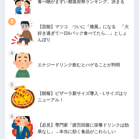
食べ物がまずい都道府県ランキング、決まる
3
【芸能】マツコ ついに「痛風」になる 「大
好き過ぎて一日6パック食べてたら…」としょ
んぼり
4
エナジードリンク飲むとハゲることが判明
5
【朗報】ピザーラ新サイズ導入・Lサイズはリ
ニューアル！
6
【必見】専門家「疲労回復に栄養ドリンクは効
果なし」→本当に効く食品がこれらしい