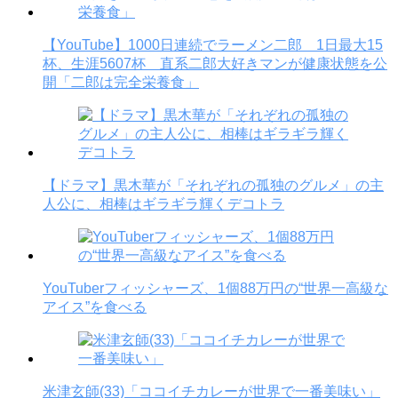
【YouTube】1000日連続でラーメン二郎 1日最大15
杯、生涯5607杯 直系二郎大好きマンが健康状態を公
開「二郎は完全栄養食」
【ドラマ】黒木華が「それぞれの孤独のグルメ」の主
人公に、相棒はギラギラ輝くデコトラ
YouTuberフィッシャーズ、1個88万円の“世界一高級な
アイス”を食べる
米津玄師(33)「ココイチカレーが世界で一番美味い」