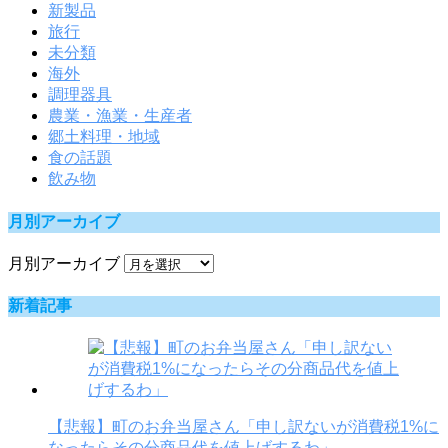
新製品
旅行
未分類
海外
調理器具
農業・漁業・生産者
郷土料理・地域
食の話題
飲み物
月別アーカイブ
月別アーカイブ
新着記事
【悲報】町のお弁当屋さん「申し訳ないが消費税1%に
なったらその分商品代を値上げするわ」