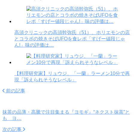
高須クリニックの高須幹弥氏（51）、ホリエモンの店
とコラボの焼きそばUFOを食レポ「すげー値段じゃ
ん!」味の評価は…
【料理研究家】リュウジ、「一蘭」ラーメン10分で再
現「訴えられそうなレベル」
前の記事
抹茶の品薄・高騰で注目集まる『ヨモギ』“ネクスト抹茶”と
も ヨ…
次の記事