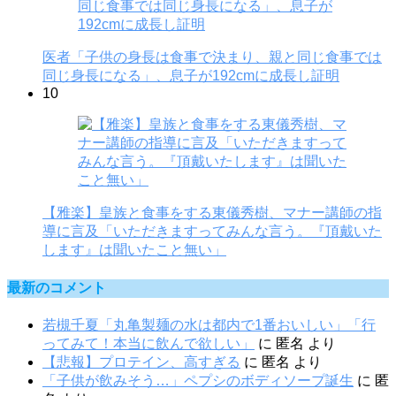
医者「子供の身長は食事で決まり、親と同じ食事では
同じ身長になる」、息子が192cmに成長し証明
10
【雅楽】皇族と食事をする東儀秀樹、マナー講師の指
導に言及「いただきますってみんな言う。『頂戴いた
します』は聞いたこと無い」
最新のコメント
若槻千夏「丸亀製麺の水は都内で1番おいしい」「行
ってみて！本当に飲んで欲しい」
に
匿名
より
【悲報】プロテイン、高すぎる
に
匿名
より
「子供が飲みそう…」ペプシのボディソープ誕生
に
匿