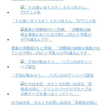
「ドカ食いダイスキ！ もちづきさん」TVアニメ化
農家が消費税1% に悲鳴。「消費税の納税を免除され
てたので8%→1%だと手取りが7%減るんです」
「子供が飲みそう…」ペプシのボディソープ誕生
ひろゆき氏 ガストでの思い出語る「高校生の頃に