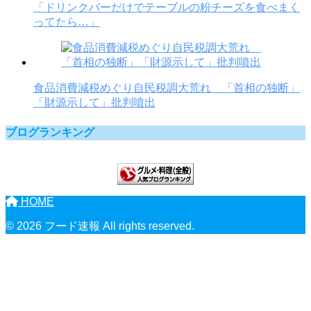
「ドリンクバーだけでテーブルの粉チーズを食べまく
ってたら…」
食品消費減税めぐり自民税調大荒れ 「首相の独断」
「財源示して」批判噴出
ブログランキング
HOME
© 2026 フード速報 All rights reserved.