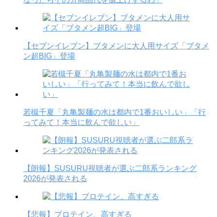
【セブンイレブン】ブタメンに大人用サイズ「ブタメ
ン超BIG」登場
若槻千夏「丸亀製麺の水は都内で1番おいしい」「行
ってみて！本当に飲んで欲しい」
【朗報】SUSURU視聴者が選ぶ二郎系ランキング
2026が発表される
【悲報】プロテイン、高すぎる