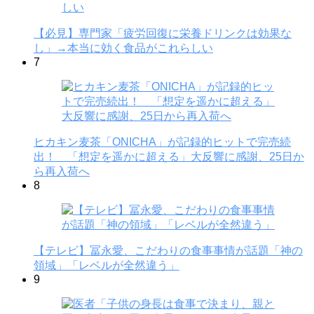
【必見】専門家「疲労回復に栄養ドリンクは効果な
し」→本当に効く食品がこれらしい
7
ヒカキン麦茶「ONICHA」が記録的ヒットで完売続
出！ 「想定を遥かに超える」大反響に感謝、25日か
ら再入荷へ
8
【テレビ】冨永愛、こだわりの食事事情が話題「神の
領域」「レベルが全然違う」
9