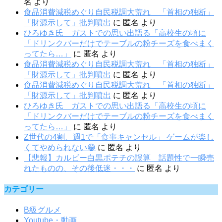
名
より
食品消費減税めぐり自民税調大荒れ 「首相の独断」
「財源示して」批判噴出
に
匿名
より
ひろゆき氏 ガストでの思い出語る「高校生の頃に
「ドリンクバーだけでテーブルの粉チーズを食べまく
ってたら…」
に
匿名
より
食品消費減税めぐり自民税調大荒れ 「首相の独断」
「財源示して」批判噴出
に
匿名
より
食品消費減税めぐり自民税調大荒れ 「首相の独断」
「財源示して」批判噴出
に
匿名
より
ひろゆき氏 ガストでの思い出語る「高校生の頃に
「ドリンクバーだけでテーブルの粉チーズを食べまく
ってたら…」
に
匿名
より
Z世代の4割、週1で「食事キャンセル」 ゲームが楽し
くてやめられない😁
に
匿名
より
【悲報】カルビー白黒ポテチの誤算 話題性で一瞬売
れたものの、その後低迷・・・
に
匿名
より
カテゴリー
B級グルメ
Youtube・動画