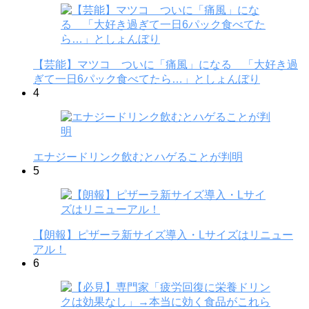
【芸能】マツコ ついに「痛風」になる 「大好き過
ぎて一日6パック食べてたら…」としょんぼり
4
エナジードリンク飲むとハゲることが判明
5
【朗報】ピザーラ新サイズ導入・Lサイズはリニュー
アル！
6