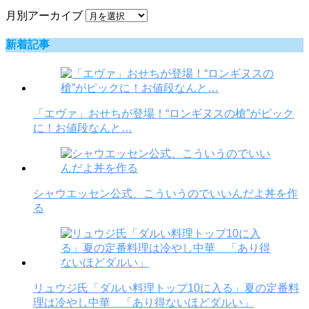
月別アーカイブ
新着記事
「エヴァ」おせちが登場！“ロンギヌスの槍”がピック
に！お値段なんと…
シャウエッセン公式、こういうのでいいんだよ丼を作
る
リュウジ氏「ダルい料理トップ10に入る」夏の定番料
理は冷やし中華 「あり得ないほどダルい」