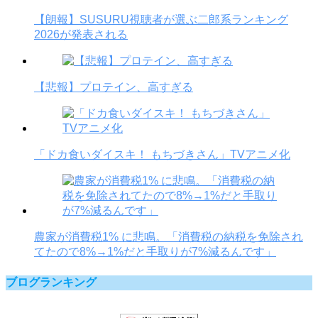
【朗報】SUSURU視聴者が選ぶ二郎系ランキング
2026が発表される
【悲報】プロテイン、高すぎる
「ドカ食いダイスキ！ もちづきさん」TVアニメ化
農家が消費税1% に悲鳴。「消費税の納税を免除され
てたので8%→1%だと手取りが7%減るんです」
ブログランキング