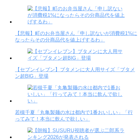
【悲報】町のお弁当屋さん「申し訳ないが消費税1%に
なったらその分商品代を値上げするわ」
【セブンイレブン】ブタメンに大人用サイズ「ブタメ
ン超BIG」登場
若槻千夏「丸亀製麺の水は都内で1番おいしい」「行
ってみて！本当に飲んで欲しい」