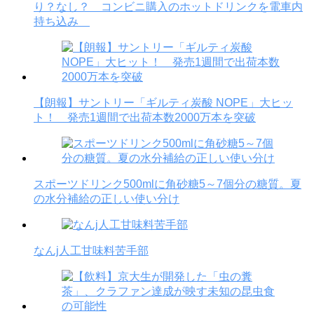
り？なし？ コンビニ購入のホットドリンクを電車内
持ち込み
【朗報】サントリー「ギルティ炭酸 NOPE」大ヒッ
ト！ 発売1週間で出荷本数2000万本を突破
スポーツドリンク500mlに角砂糖5～7個分の糖質。夏
の水分補給の正しい使い分け
なんj人工甘味料苦手部