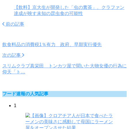
【飲料】京大生が開発した「虫の糞茶」、クラファン
達成が映す未知の昆虫食の可能性
前の記事
飲食料品の消費税1％有力 政府、早期実行優先
次の記事
スリムクラブ真栄田 トンカツ屋で聞いた大物女優の行為に
仰天「ト…
フード速報の人気記事
1