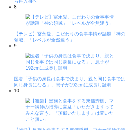
ら再入荷へ
8
【テレビ】冨永愛、こだわりの食事事情が話題「神の
領域」「レベルが全然違う」
9
医者「子供の身長は食事で決まり、親と同じ食事では
同じ身長になる」、息子が192cmに成長し証明
10
【雅楽】皇族と食事をする東儀秀樹、マナー講師の指