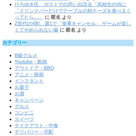
ひろゆき氏 ガストでの思い出語る「高校生の頃に
「ドリンクバーだけでテーブルの粉チーズを食べまく
ってたら…」
に
匿名
より
Z世代の4割、週1で「食事キャンセル」 ゲームが楽し
くてやめられない😁
に
匿名
より
カテゴリー
B級グルメ
Youtube・動画
アウトドア・BBQ
アニメ・映画
インスタント
お菓子
お酒
キャンペーン
グルメ
コンビニ
スイーツ
テイクアウト・中食
デリバリー・宅配