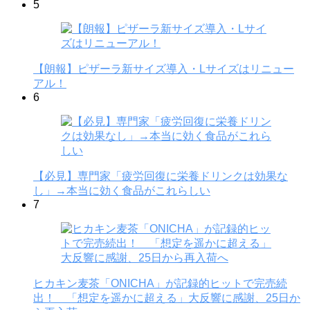
5
【朗報】ピザーラ新サイズ導入・Lサイズはリニュー
アル！
6
【必見】専門家「疲労回復に栄養ドリンクは効果な
し」→本当に効く食品がこれらしい
7
ヒカキン麦茶「ONICHA」が記録的ヒットで完売続
出！ 「想定を遥かに超える」大反響に感謝、25日か