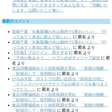
導に言及「いただきますってみんな言う。『頂戴いた
します』は聞いたこと無い」
最新のコメント
若槻千夏「丸亀製麺の水は都内で1番おいしい」「行
ってみて！本当に飲んで欲しい」
に
匿名
より
若槻千夏「丸亀製麺の水は都内で1番おいしい」「行
ってみて！本当に飲んで欲しい」
に
匿名
より
【悲報】プロテイン、高すぎる
に
匿名
より
「子供が飲みそう…」ペプシのボディソープ誕生
に
匿
名
より
食品消費減税めぐり自民税調大荒れ 「首相の独断」
「財源示して」批判噴出
に
匿名
より
ひろゆき氏 ガストでの思い出語る「高校生の頃に
「ドリンクバーだけでテーブルの粉チーズを食べまく
ってたら…」
に
匿名
より
食品消費減税めぐり自民税調大荒れ 「首相の独断」
「財源示して」批判噴出
に
匿名
より
食品消費減税めぐり自民税調大荒れ 「首相の独断」
「財源示して」批判噴出
に
匿名
より