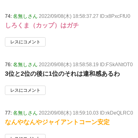
74:
名無しさん
2022/09/08(木) 18:58:37.27 ID:x8PxcFfU0
しろくま（カップ）はガチ
レスにコメント
76:
名無しさん
2022/09/08(木) 18:58:58.19 ID:FSkANtOT0
3位と2位の後に1位のそれは違和感あるわ
レスにコメント
77:
名無しさん
2022/09/08(木) 18:59:10.03 ID:rkDeQLRC0
なんやなんやジャイアントコーン安定