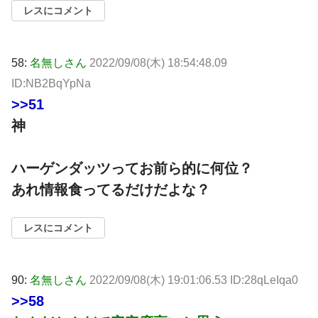
レスにコメント
58:
名無しさん
2022/09/08(木) 18:54:48.09
ID:NB2BqYpNa
>>51
神
ハーゲンダッツってお前ら的に何位？
あれ情報食ってるだけだよな？
レスにコメント
90:
名無しさん
2022/09/08(木) 19:01:06.53 ID:28qLeIqa0
>>58