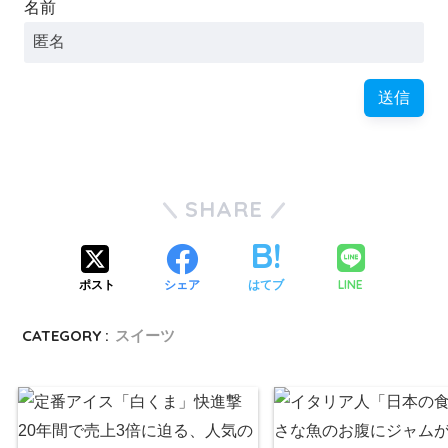
名前
SHARE
LINE
ポスト
シェア
はてブ
CATEGORY :
スイーツ