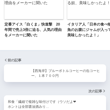
定番アイス「白くま」快進撃 20
イタリア人「日本の食べ
年間で売上3倍に迫る、人気の理由
魚のお腹にジャムが入っ
をメーカーに聞いた
美味しかったよ！」
前の記事
【西海岸】ブルーボトルコーヒーの缶コーヒ
ー、１本７００円
次の記事
和食「繊細で複雑な味付けです（ウソだよ❤
ホントは全部醤油酒みり…