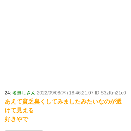
24:
名無しさん
2022/09/08(木) 18:46:21.07 ID:S3zKm21c0
あえて貧乏臭くしてみましたみたいなのが透
けて見える
好きやで