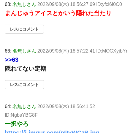
63:
名無しさん
2022/09/08(木) 18:56:27.69 ID:yfcI6l0C0
まんじゅうアイスとかいう隠れた当たり
レスにコメント
66:
名無しさん
2022/09/08(木) 18:57:22.41 ID:MOGXyjbYr
>>63
隠れてない定期
レスにコメント
64:
名無しさん
2022/09/08(木) 18:56:41.52
ID:NgbsYBG8F
一択やろ
https://i.imgur.com/pRvWCzB.jpg