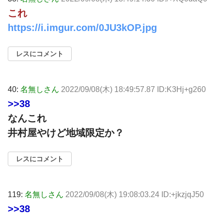
これ
https://i.imgur.com/0JU3kOP.jpg
レスにコメント
40:
名無しさん
2022/09/08(木) 18:49:57.87 ID:K3Hj+g260
>>38
なんこれ
井村屋やけど地域限定か？
レスにコメント
119:
名無しさん
2022/09/08(木) 19:08:03.24 ID:+jkzjqJ50
>>38