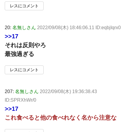
レスにコメント
20:
名無しさん
2022/09/08(木) 18:46:06.11 ID:eqbjIqrx0
>>17
それは反則やろ
最強過ぎる
レスにコメント
207:
名無しさん
2022/09/08(木) 19:36:38.43
ID:SPRXhWr/0
>>17
これ食べると他の食べれなく名から注意な