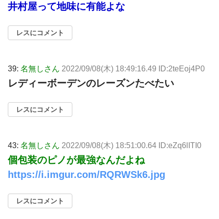
井村屋って地味に有能よな
レスにコメント
39:
名無しさん
2022/09/08(木) 18:49:16.49 ID:2teEoj4P0
レディーボーデンのレーズンたべたい
レスにコメント
43:
名無しさん
2022/09/08(木) 18:51:00.64 ID:eZq6lITI0
個包装のピノが最強なんだよね
https://i.imgur.com/RQRWSk6.jpg
レスにコメント