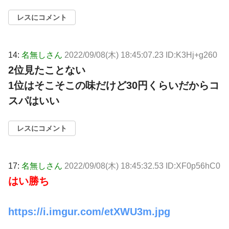
レスにコメント
14:
名無しさん
2022/09/08(木) 18:45:07.23 ID:K3Hj+g260
2位見たことない
1位はそこそこの味だけど30円くらいだからコ
スパはいい
レスにコメント
17:
名無しさん
2022/09/08(木) 18:45:32.53 ID:XF0p56hC0
はい勝ち
https://i.imgur.com/etXWU3m.jpg